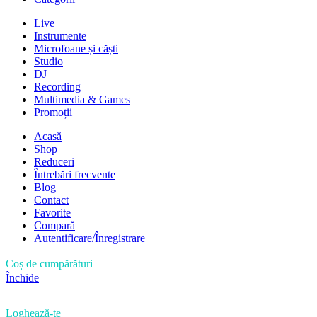
Live
Instrumente
Microfoane și căști
Studio
DJ
Recording
Multimedia & Games
Promoții
Acasă
Shop
Reduceri
Întrebări frecvente
Blog
Contact
Favorite
Compară
Autentificare/Înregistrare
Coș de cumpărături
Închide
Loghează-te