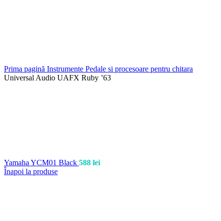
Prima pagină
Instrumente
Pedale si procesoare pentru chitara
Universal Audio UAFX Ruby ’63
Yamaha YCM01 Black
588
lei
Înapoi la produse