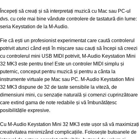
Începeți să creați și să interpretați muzică cu Mac sau PC-ul
dvs. cu cele mai bine vândute controlere de tastatură din lume:
seria Keystation de la M-Audio.
Fie că ești un profesionist experimentat care caută controlerul
potrivit atunci când ești în mișcare sau cauți să începi să creezi
cu controlerul mini USB MIDI potrivit, M-Audio Keystation Mini
32 MK3 este pentru tine! Este un controler MIDI simplu și
puternic, conceput pentru muzică și pentru a cânta la
instrumente virtuale pe Mac sau PC. M-Audio Keystation Mini
32 MK3 dispune de 32 de taste sensibile la viteză, de
dimensiuni mini, cu senzație naturală și comenzi cuprinzătoare
care extind gama de note redabile și vă îmbunătățesc
posibilitățile expresive.
Cu M-Audio Keystation Mini 32 MK3 este ușor să vă maximizați
creativitatea minimizând complicațiile. Folosește butoanele de