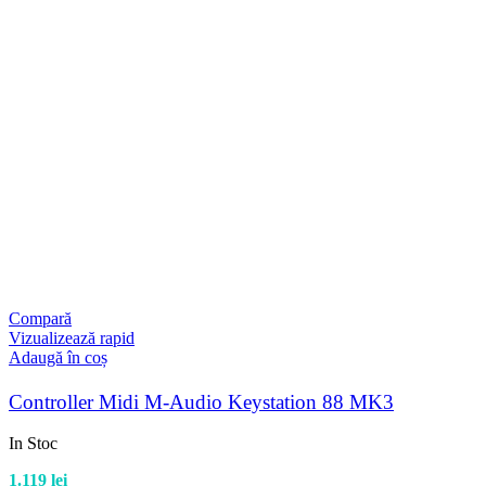
Compară
Vizualizează rapid
Adaugă în coș
Controller Midi M-Audio Keystation 88 MK3
In Stoc
1.119
lei