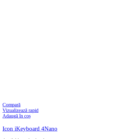
Compară
Vizualizează rapid
Adaugă în coș
Icon iKeyboard 4Nano