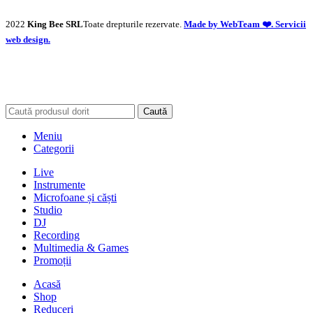
2022
King Bee SRL
Toate drepturile rezervate.
Made by WebTeam ❤️. Servicii
web design.
Caută
Meniu
Categorii
Live
Instrumente
Microfoane și căști
Studio
DJ
Recording
Multimedia & Games
Promoții
Acasă
Shop
Reduceri