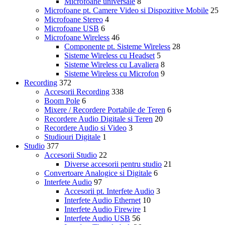
Microfoane universale
8
Microfoane pt. Camere Video si Dispozitive Mobile
25
Microfoane Stereo
4
Microfoane USB
6
Microfoane Wireless
46
Componente pt. Sisteme Wireless
28
Sisteme Wireless cu Headset
5
Sisteme Wireless cu Lavaliera
8
Sisteme Wireless cu Microfon
9
Recording
372
Accesorii Recording
338
Boom Pole
6
Mixere / Recordere Portabile de Teren
6
Recordere Audio Digitale si Teren
20
Recordere Audio si Video
3
Studiouri Digitale
1
Studio
377
Accesorii Studio
22
Diverse accesorii pentru studio
21
Convertoare Analogice si Digitale
6
Interfete Audio
97
Accesorii pt. Interfete Audio
3
Interfete Audio Ethernet
10
Interfete Audio Firewire
1
Interfete Audio USB
56