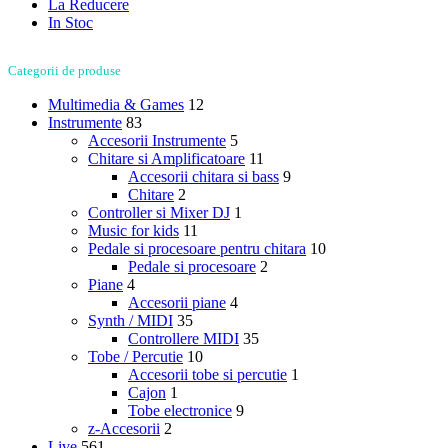
La Reducere
In Stoc
Categorii de produse
Multimedia & Games
12
Instrumente
83
Accesorii Instrumente
5
Chitare si Amplificatoare
11
Accesorii chitara si bass
9
Chitare
2
Controller si Mixer DJ
1
Music for kids
11
Pedale si procesoare pentru chitara
10
Pedale si procesoare
2
Piane
4
Accesorii piane
4
Synth / MIDI
35
Controllere MIDI
35
Tobe / Percutie
10
Accesorii tobe si percutie
1
Cajon
1
Tobe electronice
9
z-Accesorii
2
Live
561