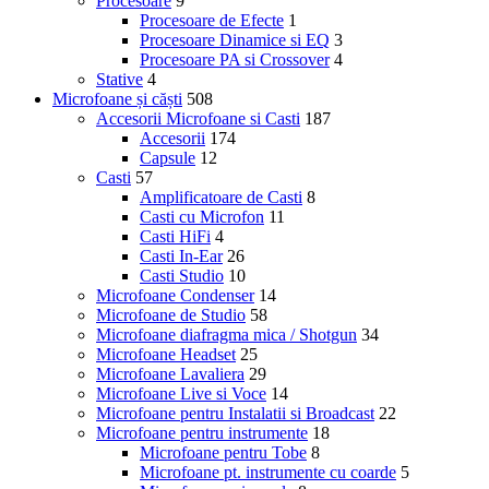
Procesoare
9
Procesoare de Efecte
1
Procesoare Dinamice si EQ
3
Procesoare PA si Crossover
4
Stative
4
Microfoane și căști
508
Accesorii Microfoane si Casti
187
Accesorii
174
Capsule
12
Casti
57
Amplificatoare de Casti
8
Casti cu Microfon
11
Casti HiFi
4
Casti In-Ear
26
Casti Studio
10
Microfoane Condenser
14
Microfoane de Studio
58
Microfoane diafragma mica / Shotgun
34
Microfoane Headset
25
Microfoane Lavaliera
29
Microfoane Live si Voce
14
Microfoane pentru Instalatii si Broadcast
22
Microfoane pentru instrumente
18
Microfoane pentru Tobe
8
Microfoane pt. instrumente cu coarde
5