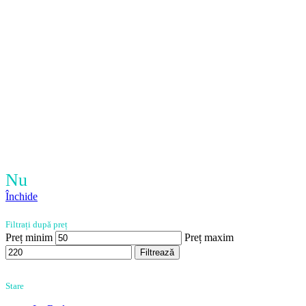
Nu
Închide
Filtrați după preț
Preț minim
Preț maxim
Filtrează
Stare