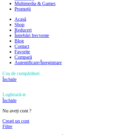
Multimedia & Games
Promoții
Acasă
Shop
Reduceri
Întrebări frecvente
Blog
Contact
Favorite
Compară
Autentificare/Înregistrare
Coș de cumpărături
Închide
Loghează-te
Închide
Nu aveți cont ?
Creați un cont
Filtre