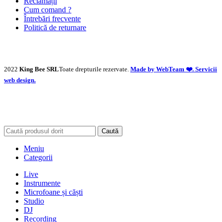
Reclamații
Cum comand ?
Întrebări frecvente
Politică de returnare
2022
King Bee SRL
Toate drepturile rezervate.
Made by WebTeam ❤️. Servicii
web design.
Caută
Meniu
Categorii
Live
Instrumente
Microfoane și căști
Studio
DJ
Recording