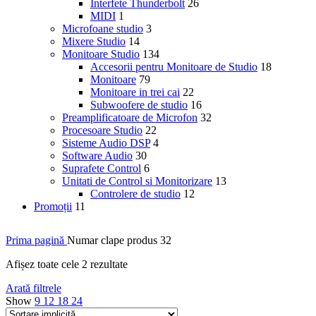
Interfete Thunderbolt
26
MIDI
1
Microfoane studio
3
Mixere Studio
14
Monitoare Studio
134
Accesorii pentru Monitoare de Studio
18
Monitoare
79
Monitoare in trei cai
22
Subwoofere de studio
16
Preamplificatoare de Microfon
32
Procesoare Studio
22
Sisteme Audio DSP
4
Software Audio
30
Suprafete Control
6
Unitati de Control si Monitorizare
13
Controlere de studio
12
Promoții
11
Prima pagină
Numar clape produs
32
Afișez toate cele 2 rezultate
Arată filtrele
Show
9
12
18
24