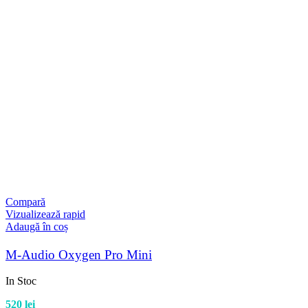
Compară
Vizualizează rapid
Adaugă în coș
M-Audio Oxygen Pro Mini
In Stoc
520
lei