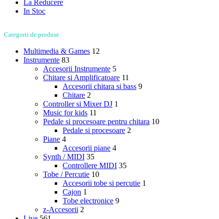
La Reducere
In Stoc
Categorii de produse
Multimedia & Games
12
Instrumente
83
Accesorii Instrumente
5
Chitare si Amplificatoare
11
Accesorii chitara si bass
9
Chitare
2
Controller si Mixer DJ
1
Music for kids
11
Pedale si procesoare pentru chitara
10
Pedale si procesoare
2
Piane
4
Accesorii piane
4
Synth / MIDI
35
Controllere MIDI
35
Tobe / Percutie
10
Accesorii tobe si percutie
1
Cajon
1
Tobe electronice
9
z-Accesorii
2
Live
561