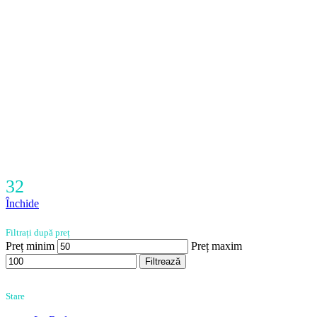
32
Închide
Filtrați după preț
Preț minim
Preț maxim
Filtrează
Stare