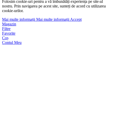
Folosim cookie-uri pentru a vă îmbunătăți experiența pe site-ul
nostru. Prin navigarea pe acest site, sunteți de acord cu utilizarea
cookie-urilor.
Mai multe informații
Mai multe informații
Accept
Magazin
Filtre
Favorite
Coș
Contul Meu