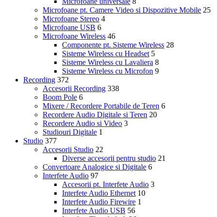
Microfoane universale
8
Microfoane pt. Camere Video si Dispozitive Mobile
25
Microfoane Stereo
4
Microfoane USB
6
Microfoane Wireless
46
Componente pt. Sisteme Wireless
28
Sisteme Wireless cu Headset
5
Sisteme Wireless cu Lavaliera
8
Sisteme Wireless cu Microfon
9
Recording
372
Accesorii Recording
338
Boom Pole
6
Mixere / Recordere Portabile de Teren
6
Recordere Audio Digitale si Teren
20
Recordere Audio si Video
3
Studiouri Digitale
1
Studio
377
Accesorii Studio
22
Diverse accesorii pentru studio
21
Convertoare Analogice si Digitale
6
Interfete Audio
97
Accesorii pt. Interfete Audio
3
Interfete Audio Ethernet
10
Interfete Audio Firewire
1
Interfete Audio USB
56