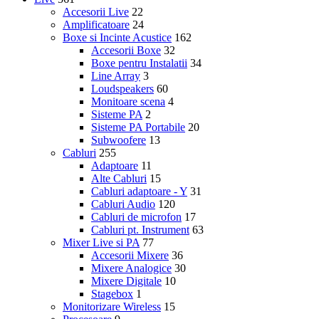
Accesorii Live
22
Amplificatoare
24
Boxe si Incinte Acustice
162
Accesorii Boxe
32
Boxe pentru Instalatii
34
Line Array
3
Loudspeakers
60
Monitoare scena
4
Sisteme PA
2
Sisteme PA Portabile
20
Subwoofere
13
Cabluri
255
Adaptoare
11
Alte Cabluri
15
Cabluri adaptoare - Y
31
Cabluri Audio
120
Cabluri de microfon
17
Cabluri pt. Instrument
63
Mixer Live si PA
77
Accesorii Mixere
36
Mixere Analogice
30
Mixere Digitale
10
Stagebox
1
Monitorizare Wireless
15