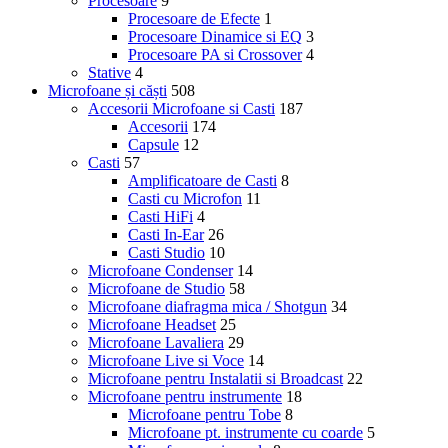
Procesoare
9
Procesoare de Efecte
1
Procesoare Dinamice si EQ
3
Procesoare PA si Crossover
4
Stative
4
Microfoane și căști
508
Accesorii Microfoane si Casti
187
Accesorii
174
Capsule
12
Casti
57
Amplificatoare de Casti
8
Casti cu Microfon
11
Casti HiFi
4
Casti In-Ear
26
Casti Studio
10
Microfoane Condenser
14
Microfoane de Studio
58
Microfoane diafragma mica / Shotgun
34
Microfoane Headset
25
Microfoane Lavaliera
29
Microfoane Live si Voce
14
Microfoane pentru Instalatii si Broadcast
22
Microfoane pentru instrumente
18
Microfoane pentru Tobe
8
Microfoane pt. instrumente cu coarde
5