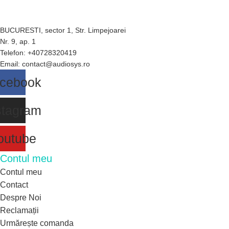
BUCURESTI, sector 1, Str. Limpejoarei
Nr. 9, ap. 1
Telefon: +40728320419
Email: contact@audiosys.ro
cebook
stagram
outube
Contul meu
Contul meu
Contact
Despre Noi
Reclamații
Urmărește comanda