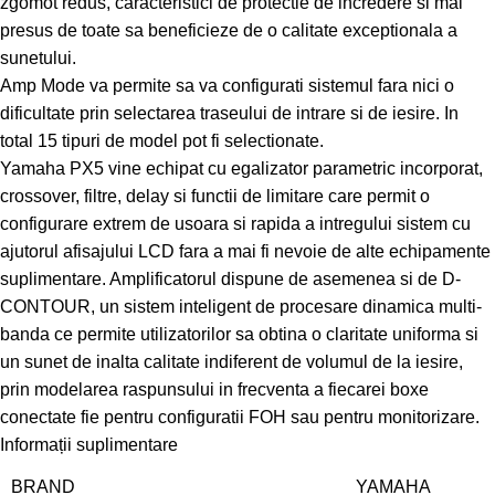
zgomot redus, caracteristici de protectie de incredere si mai
presus de toate sa beneficieze de o calitate exceptionala a
sunetului.
Amp Mode va permite sa va configurati sistemul fara nici o
dificultate prin selectarea traseului de intrare si de iesire. In
total 15 tipuri de model pot fi selectionate.
Yamaha PX5 vine echipat cu egalizator parametric incorporat,
crossover, filtre, delay si functii de limitare care permit o
configurare extrem de usoara si rapida a intregului sistem cu
ajutorul afisajului LCD fara a mai fi nevoie de alte echipamente
suplimentare. Amplificatorul dispune de asemenea si de D-
CONTOUR, un sistem inteligent de procesare dinamica multi-
banda ce permite utilizatorilor sa obtina o claritate uniforma si
un sunet de inalta calitate indiferent de volumul de la iesire,
prin modelarea raspunsului in frecventa a fiecarei boxe
conectate fie pentru configuratii FOH sau pentru monitorizare.
Informații suplimentare
BRAND
YAMAHA