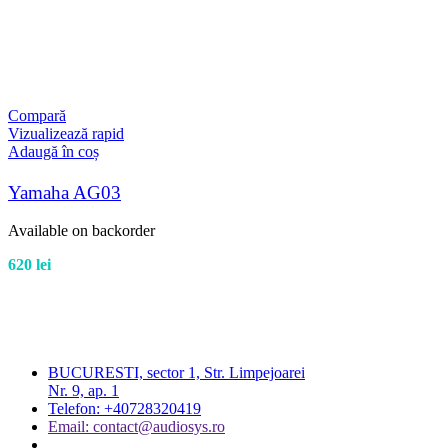
Compară
Vizualizează rapid
Adaugă în coș
Yamaha AG03
Available on backorder
620
lei
BUCURESTI, sector 1, Str. Limpejoarei
Nr. 9, ap. 1
Telefon: +40728320419
Email: contact@audiosys.ro