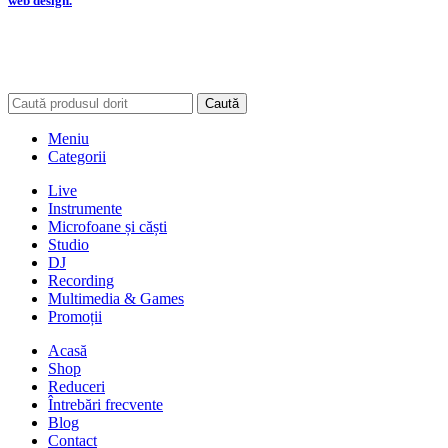
web design.
Caută
Meniu
Categorii
Live
Instrumente
Microfoane și căști
Studio
DJ
Recording
Multimedia & Games
Promoții
Acasă
Shop
Reduceri
Întrebări frecvente
Blog
Contact