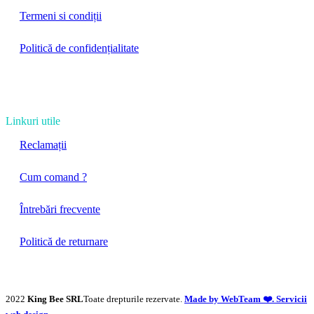
Termeni si condiții
Politică de confidențialitate
Linkuri utile
Reclamații
Cum comand ?
Întrebări frecvente
Politică de returnare
2022
King Bee SRL
Toate drepturile rezervate.
Made by WebTeam ❤️. Servicii