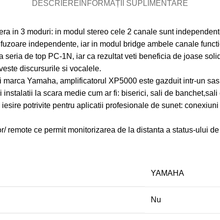
DESCRIERE
INFORMAȚII SUPLIMENTARE
era in 3 moduri: in modul stereo cele 2 canale sunt independent
ifuzoare independente, iar in modul bridge ambele canale funct
eria de top PC-1N, iar ca rezultat veti beneficia de joase solid
veste discursurile si vocalele.
ii marca Yamaha, amplificatorul XP5000 este gazduit intr-un sasi
si instalatii la scara medie cum ar fi: biserici, sali de banchet,sal
iesire potrivite pentru aplicatii profesionale de sunet: conexiu
mote ce permit monitorizarea de la distanta a status-ului de pro
YAMAHA
Nu