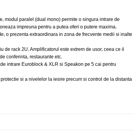
e, modul paralel (dual mono) permite o singura intrare de
ioneaza impreuna pentru a putea oferi o putere maxima.
e, o prezenta extraordinara in zona de frecvente medii si inalte
u de rack 2U. Amplificatorul este extrem de usor, ceea ce il
i de conferinta, restaurante etc.
ni de intrare Euroblock & XLR si Speakon pe 5 cai pentru
tectie si a nivelelor la iesire precum si control de la distanta