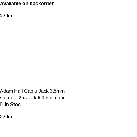
Available on backorder
Series]
27
lei
Adam Hall Cablu Jack 3.5mm
stereo – 2 x Jack 6.3mm mono
In Stoc
1M [3 Star Series]
27
lei