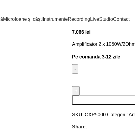
Prima pagină
Live
Amplificat
Yamaha XP500
să
Microfoane și căști
Instrumente
Recording
Live
Studio
Contact
7.066
lei
Amplificator 2 x 1050W/2Ohmi
Pe comanda 3-12 zile
SKU:
CXP5000
Categorii:
Am
Share: