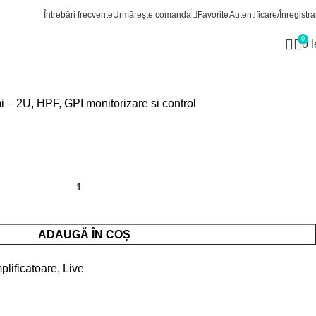
oare
Yamaha XP5000
Înapoi la produse
Întrebări frecvente
Urmărește comanda
Favorite
Autentificare/Înregistra
0
0
0
l
 – 2U, HPF, GPI monitorizare si control
ADAUGĂ ÎN COȘ
plificatoare
,
Live