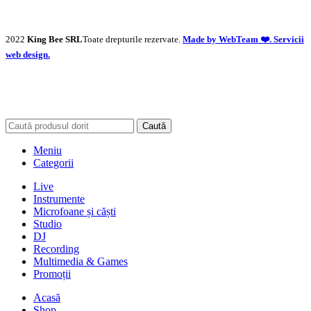
2022
King Bee SRL
Toate drepturile rezervate.
Made by WebTeam ❤️. Servicii
web design.
Caută
Meniu
Categorii
Live
Instrumente
Microfoane și căști
Studio
DJ
Recording
Multimedia & Games
Promoții
Acasă
Shop