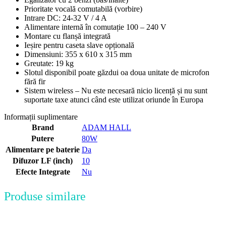
Prioritate vocală comutabilă (vorbire)
Intrare DC: 24-32 V / 4 A
Alimentare internă în comutație 100 – 240 V
Montare cu flanșă integrată
Ieșire pentru caseta slave opțională
Dimensiuni: 355 x 610 x 315 mm
Greutate: 19 kg
Slotul disponibil poate găzdui oa doua unitate de microfon
fără fir
Sistem wireless – Nu este necesară nicio licență și nu sunt
suportate taxe atunci când este utilizat oriunde în Europa
Informații suplimentare
Brand
ADAM HALL
Putere
80W
Alimentare pe baterie
Da
Difuzor LF (inch)
10
Efecte Integrate
Nu
Produse similare