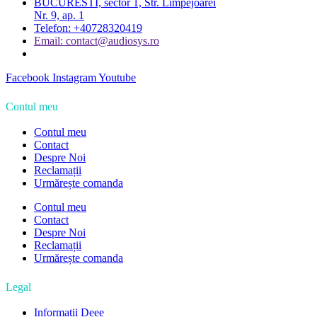
BUCURESTI, sector 1, Str. Limpejoarei
Nr. 9, ap. 1
Telefon: +40728320419
Email: contact@audiosys.ro
Facebook
Instagram
Youtube
Contul meu
Contul meu
Contact
Despre Noi
Reclamații
Urmărește comanda
Contul meu
Contact
Despre Noi
Reclamații
Urmărește comanda
Legal
Informații Deee