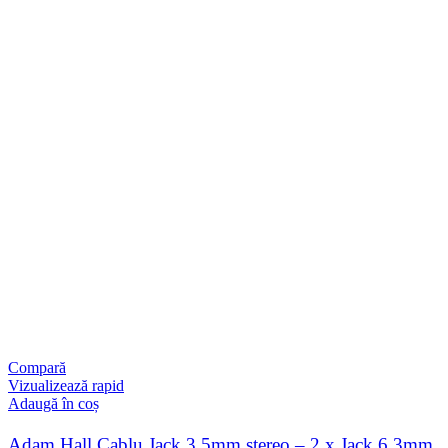
Compară
Vizualizează rapid
Adaugă în coș
Adam Hall Cablu Jack 3.5mm stereo – 2 x Jack 6.3mm