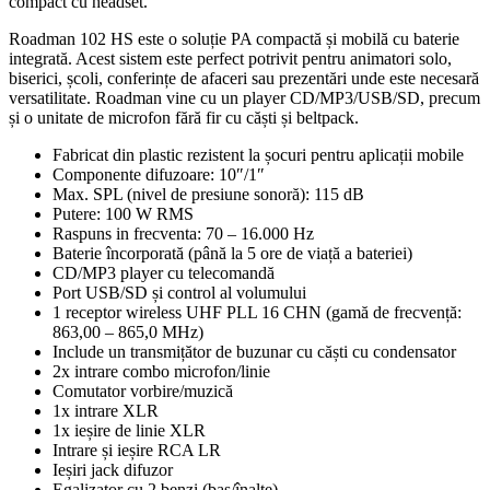
compact cu headset.
Roadman 102 HS este o soluție PA compactă și mobilă cu baterie
integrată. Acest sistem este perfect potrivit pentru animatori solo,
biserici, școli, conferințe de afaceri sau prezentări unde este necesară
versatilitate. Roadman vine cu un player CD/MP3/USB/SD, precum
și o unitate de microfon fără fir cu căști și beltpack.
Fabricat din plastic rezistent la șocuri pentru aplicații mobile
Componente difuzoare: 10″/1″
Max. SPL (nivel de presiune sonoră): 115 dB
Putere: 100 W RMS
Raspuns in frecventa: 70 – 16.000 Hz
Baterie încorporată (până la 5 ore de viață a bateriei)
CD/MP3 player cu telecomandă
Port USB/SD și control al volumului
1 receptor wireless UHF PLL 16 CHN (gamă de frecvență:
863,00 – 865,0 MHz)
Include un transmițător de buzunar cu căști cu condensator
2x intrare combo microfon/linie
Comutator vorbire/muzică
1x intrare XLR
1x ieșire de linie XLR
Intrare și ieșire RCA LR
Ieșiri jack difuzor
Egalizator cu 2 benzi (bas/înalte)