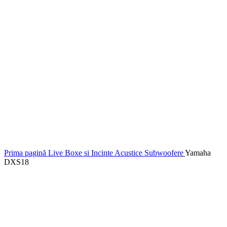
Prima pagină
Live
Boxe si Incinte Acustice
Subwoofere
Yamaha
DXS18