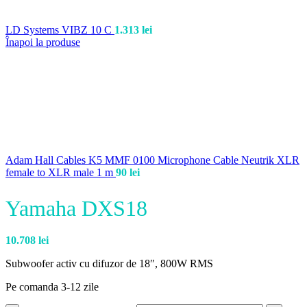
LD Systems VIBZ 10 C
1.313
lei
Înapoi la produse
Adam Hall Cables K5 MMF 0100 Microphone Cable Neutrik XLR
female to XLR male 1 m
90
lei
Yamaha DXS18
10.708
lei
Subwoofer activ cu difuzor de 18″, 800W RMS
Pe comanda 3-12 zile