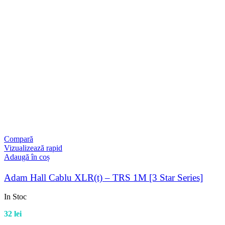
Compară
Vizualizează rapid
Adaugă în coș
Adam Hall Cablu XLR(t) – TRS 1M [3 Star Series]
In Stoc
32
lei