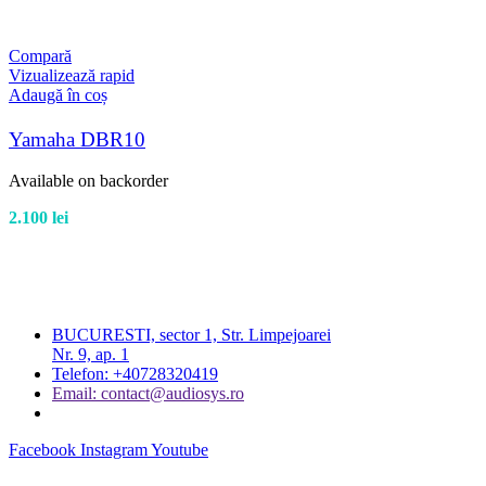
Compară
Vizualizează rapid
Adaugă în coș
Yamaha DBR10
Available on backorder
2.100
lei
BUCURESTI, sector 1, Str. Limpejoarei
Nr. 9, ap. 1
Telefon: +40728320419
Email: contact@audiosys.ro
Facebook
Instagram
Youtube