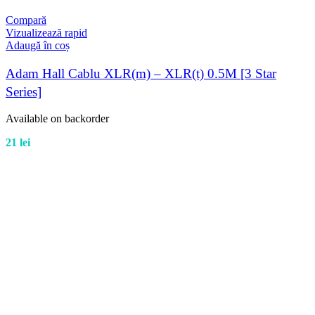
Compară
Vizualizează rapid
Adaugă în coș
Adam Hall Cablu XLR(m) – XLR(t) 0.5M [3 Star
Series]
Available on backorder
21
lei