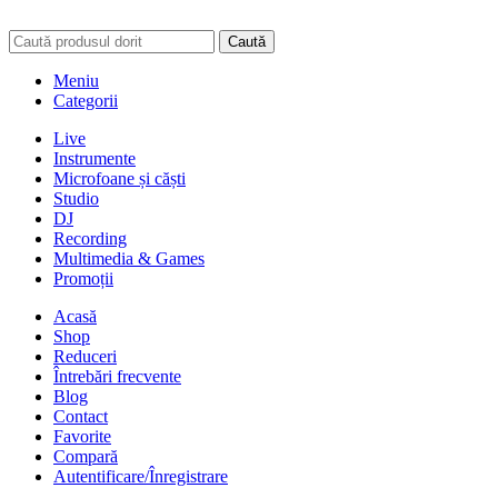
Caută
Meniu
Categorii
Live
Instrumente
Microfoane și căști
Studio
DJ
Recording
Multimedia & Games
Promoții
Acasă
Shop
Reduceri
Întrebări frecvente
Blog
Contact
Favorite
Compară
Autentificare/Înregistrare