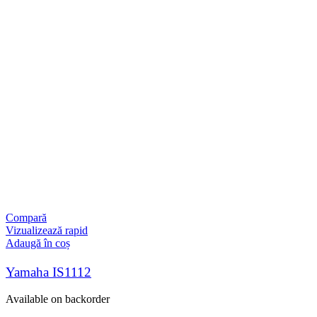
Compară
Vizualizează rapid
Adaugă în coș
Yamaha IS1112
Available on backorder