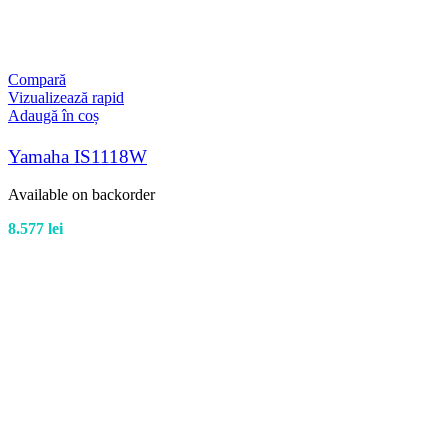
Compară
Vizualizează rapid
Adaugă în coș
Yamaha IS1118W
Available on backorder
8.577
lei