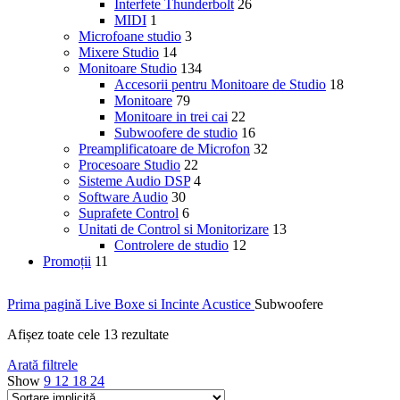
Interfete Thunderbolt
26
MIDI
1
Microfoane studio
3
Mixere Studio
14
Monitoare Studio
134
Accesorii pentru Monitoare de Studio
18
Monitoare
79
Monitoare in trei cai
22
Subwoofere de studio
16
Preamplificatoare de Microfon
32
Procesoare Studio
22
Sisteme Audio DSP
4
Software Audio
30
Suprafete Control
6
Unitati de Control si Monitorizare
13
Controlere de studio
12
Promoții
11
Prima pagină
Live
Boxe si Incinte Acustice
Subwoofere
Afișez toate cele 13 rezultate
Arată filtrele
Show
9
12
18
24