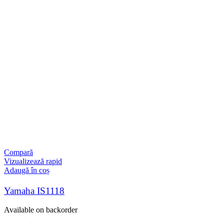
Compară
Vizualizează rapid
Adaugă în coș
Yamaha IS1118
Available on backorder