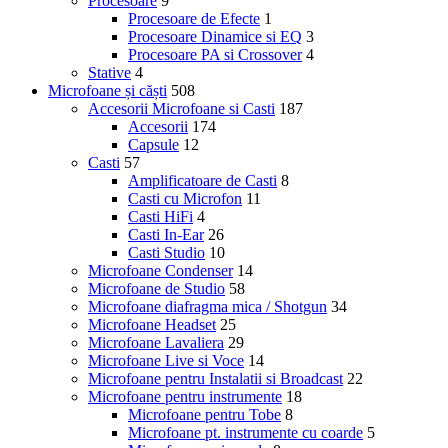
Procesoare
9
Procesoare de Efecte
1
Procesoare Dinamice si EQ
3
Procesoare PA si Crossover
4
Stative
4
Microfoane și căști
508
Accesorii Microfoane si Casti
187
Accesorii
174
Capsule
12
Casti
57
Amplificatoare de Casti
8
Casti cu Microfon
11
Casti HiFi
4
Casti In-Ear
26
Casti Studio
10
Microfoane Condenser
14
Microfoane de Studio
58
Microfoane diafragma mica / Shotgun
34
Microfoane Headset
25
Microfoane Lavaliera
29
Microfoane Live si Voce
14
Microfoane pentru Instalatii si Broadcast
22
Microfoane pentru instrumente
18
Microfoane pentru Tobe
8
Microfoane pt. instrumente cu coarde
5