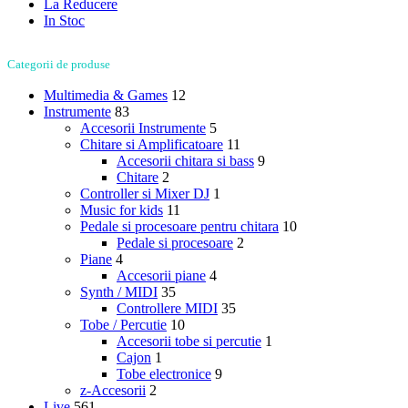
La Reducere
In Stoc
Categorii de produse
Multimedia & Games
12
Instrumente
83
Accesorii Instrumente
5
Chitare si Amplificatoare
11
Accesorii chitara si bass
9
Chitare
2
Controller si Mixer DJ
1
Music for kids
11
Pedale si procesoare pentru chitara
10
Pedale si procesoare
2
Piane
4
Accesorii piane
4
Synth / MIDI
35
Controllere MIDI
35
Tobe / Percutie
10
Accesorii tobe si percutie
1
Cajon
1
Tobe electronice
9
z-Accesorii
2
Live
561