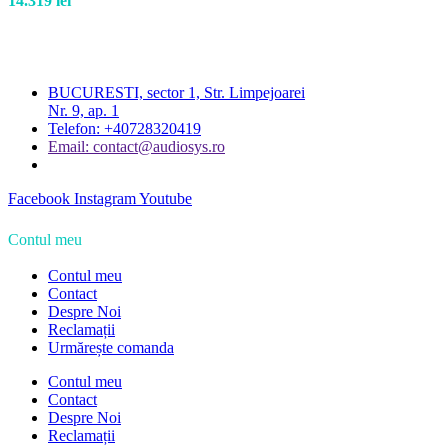
14.319
lei
BUCURESTI, sector 1, Str. Limpejoarei
Nr. 9, ap. 1
Telefon: +40728320419
Email: contact@audiosys.ro
Facebook
Instagram
Youtube
Contul meu
Contul meu
Contact
Despre Noi
Reclamații
Urmărește comanda
Contul meu
Contact
Despre Noi
Reclamații