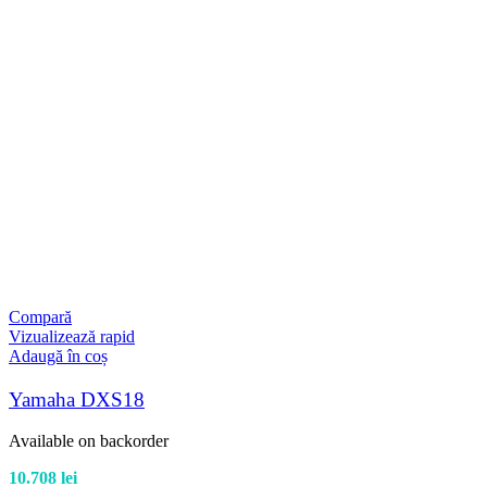
Compară
Vizualizează rapid
Adaugă în coș
Yamaha DXS18
Available on backorder
10.708
lei