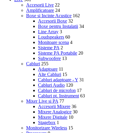
Accesorii Live
22
Amplificatoare
24
Boxe si Incinte Acustice
162
Accesorii Boxe
32
Boxe pentru Instalatii
34
Line Array
3
Loudspeakers
60
Monitoare scena
4
Sisteme PA
2
Sisteme PA Portabile
20
Subwoofere
13
Cabluri
255
Adaptoare
11
Alte Cabluri
15
Cabluri adaptoare - Y
31
Cabluri Audio
120
Cabluri de microfon
17
Cabluri pt. Instrument
63
Mixer Live si PA
77
Accesorii Mixere
36
Mixere Analogice
30
Mixere Digitale
10
Stagebox
1
Monitorizare Wireless
15