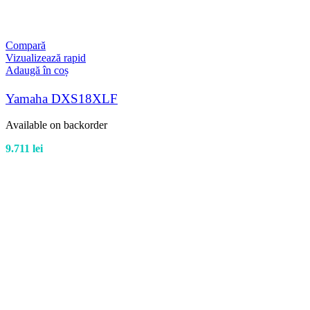
Compară
Vizualizează rapid
Adaugă în coș
Yamaha DXS18XLF
Available on backorder
9.711
lei