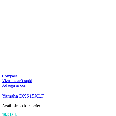
Compară
Vizualizează rapid
Adaugă în coș
Yamaha DXS15XLF
Available on backorder
10.918
lei