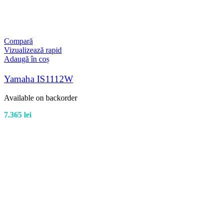
Compară
Vizualizează rapid
Adaugă în coș
Yamaha IS1112W
Available on backorder
7.365
lei