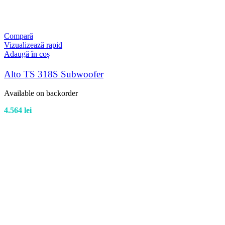
Compară
Vizualizează rapid
Adaugă în coș
Alto TS 318S Subwoofer
Available on backorder
4.564
lei