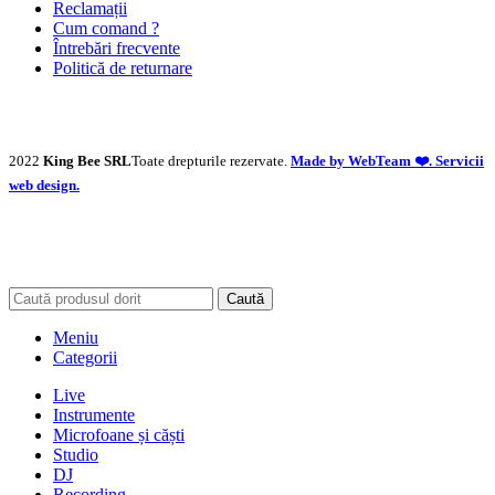
Reclamații
Cum comand ?
Întrebări frecvente
Politică de returnare
2022
King Bee SRL
Toate drepturile rezervate.
Made by WebTeam ❤️. Servicii
web design.
Caută
Meniu
Categorii
Live
Instrumente
Microfoane și căști
Studio
DJ
Recording