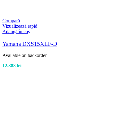
Compară
Vizualizează rapid
Adaugă în coș
Yamaha DXS15XLF-D
Available on backorder
12.388
lei