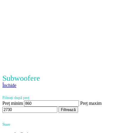
Subwoofere
Închide
Filtrați după preț
Preț minim
Preț maxim
Filtrează
Stare