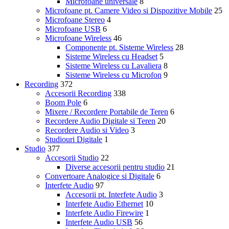
Microfoane universale
8
Microfoane pt. Camere Video si Dispozitive Mobile
25
Microfoane Stereo
4
Microfoane USB
6
Microfoane Wireless
46
Componente pt. Sisteme Wireless
28
Sisteme Wireless cu Headset
5
Sisteme Wireless cu Lavaliera
8
Sisteme Wireless cu Microfon
9
Recording
372
Accesorii Recording
338
Boom Pole
6
Mixere / Recordere Portabile de Teren
6
Recordere Audio Digitale si Teren
20
Recordere Audio si Video
3
Studiouri Digitale
1
Studio
377
Accesorii Studio
22
Diverse accesorii pentru studio
21
Convertoare Analogice si Digitale
6
Interfete Audio
97
Accesorii pt. Interfete Audio
3
Interfete Audio Ethernet
10
Interfete Audio Firewire
1
Interfete Audio USB
56