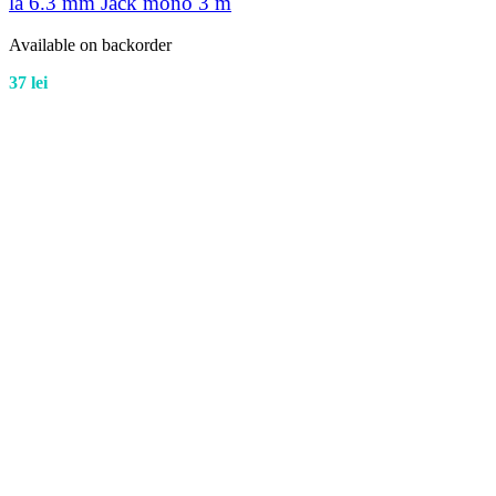
la 6.3 mm Jack mono 3 m
Available on backorder
37
lei