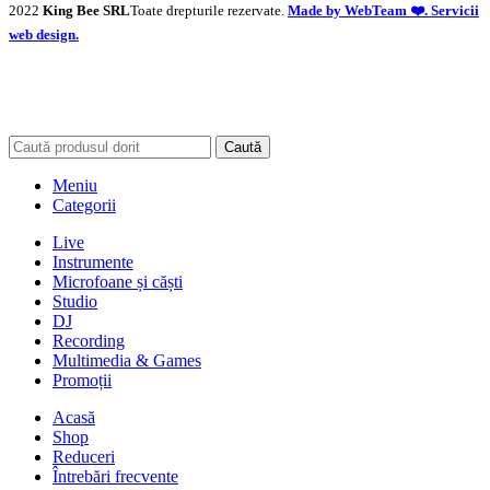
2022
King Bee SRL
Toate drepturile rezervate.
Made by WebTeam ❤️. Servicii
web design.
Caută
Meniu
Categorii
Live
Instrumente
Microfoane și căști
Studio
DJ
Recording
Multimedia & Games
Promoții
Acasă
Shop
Reduceri
Întrebări frecvente