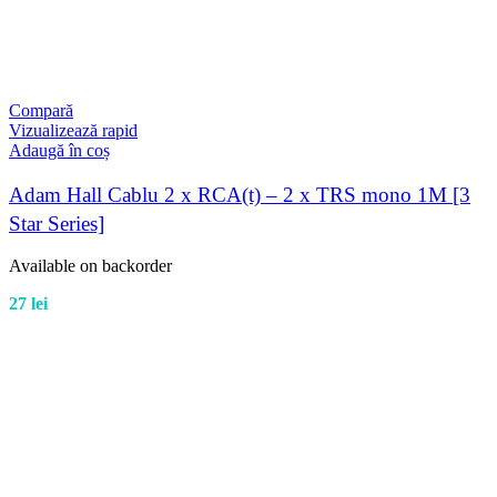
Compară
Vizualizează rapid
Adaugă în coș
Adam Hall Cablu 2 x RCA(t) – 2 x TRS mono 1M [3
Star Series]
Available on backorder
27
lei