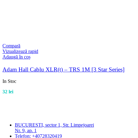
Compară
Vizualizează rapid
Adaugă în coș
Adam Hall Cablu XLR(t) – TRS 1M [3 Star Series]
In Stoc
32
lei
BUCURESTI, sector 1, Str. Limpejoarei
Nr. 9, ap. 1
Telefon: +40728320419