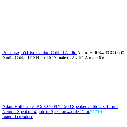
Prima pagină
Live
Cabluri
Cabluri Audio
Adam Hall K4 TCC 0600
Audio Cable REAN 2 x RCA male to 2 x RCA male 6 m
Adam Hall Cables K5 S240 NN 1500 Speaker Cable 2 x 4 mm²
Neutrik Speakon 4-pole to Speakon 4-pole 15 m
567
lei
Înapoi la produse