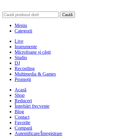
Caută
Meniu
Categorii
Live
Instrumente
Microfoane și căști
Studio
DJ
Recording
Multimedia & Games
Promoții
Acasă
Shop
Reduceri
Întrebări frecvente
Blog
Contact
Favorite
Compară
Autentificare/Înregistrare