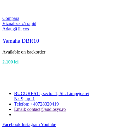
Compară
Vizualizează rapid
Adaugă în coș
Yamaha DBR10
Available on backorder
2.100
lei
BUCURESTI, sector 1, Str. Limpejoarei
Nr. 9, ap. 1
Telefon: +40728320419
Email: contact@audiosys.ro
Facebook
Instagram
Youtube