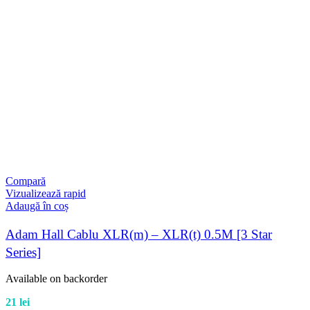
Compară
Vizualizează rapid
Adaugă în coș
Adam Hall Cablu XLR(m) – XLR(t) 0.5M [3 Star
Series]
Available on backorder
21
lei