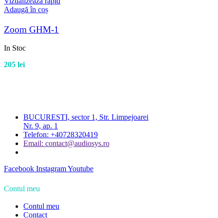
Vizualizează rapid
Adaugă în coș
Zoom GHM-1
In Stoc
205
lei
BUCURESTI, sector 1, Str. Limpejoarei
Nr. 9, ap. 1
Telefon: +40728320419
Email: contact@audiosys.ro
Facebook
Instagram
Youtube
Contul meu
Contul meu
Contact