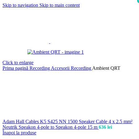
Skip to navigation
Skip to main content
i
Click to enlarge
Prima pagină
Recording
Accesorii Recording
Ambient QRT
Adam Hall Cables K5 S425 NN 1500 Speaker Cable 4 x 2.5 mm²
Neutrik Speakon 4-pole to Speakon 4-pole 15 m
636
lei
Înapoi la produse