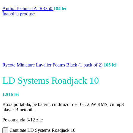
Audio-Technica ATR3350
184
lei
Înapoi la produse
Rycote Miniature Lavalier Foams Black (1 pack of 2)
105
lei
LD Systems Roadjack 10
1.916
lei
Boxa portabila, pe baterii, cu difuzor de 10″, 25W RMS, cu mp3
player Bluetooth
Pe comanda 3-12 zile
Cantitate LD Systems Roadjack 10