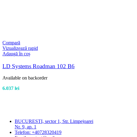
Compară
Vizualizează rapid
Adaugă în coș
LD Systems Roadman 102 B6
Available on backorder
6.037
lei
BUCURESTI, sector 1, Str. Limpejoarei
Nr. 9, ap. 1
Telefon: +40728320419