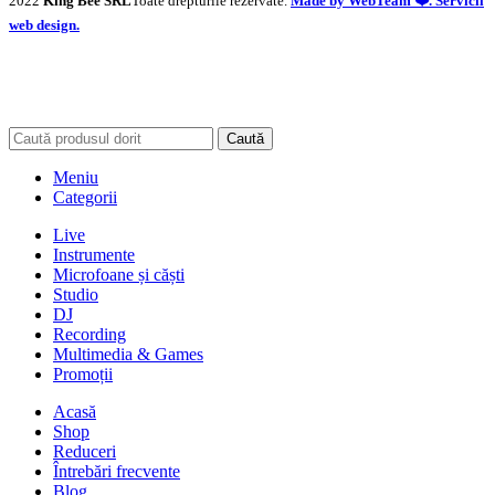
2022
King Bee SRL
Toate drepturile rezervate.
Made by WebTeam ❤️. Servicii
web design.
Caută
Meniu
Categorii
Live
Instrumente
Microfoane și căști
Studio
DJ
Recording
Multimedia & Games
Promoții
Acasă
Shop
Reduceri
Întrebări frecvente
Blog