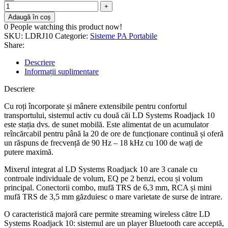
Adaugă în coș
0
People watching this product now!
SKU:
LDRJ10
Categorie:
Sisteme PA Portabile
Share:
Descriere
Informații suplimentare
Descriere
Cu roți încorporate și mânere extensibile pentru confortul
transportului, sistemul activ cu două căi LD Systems Roadjack 10
este stația dvs. de sunet mobilă. Este alimentat de un acumulator
reîncărcabil pentru până la 20 de ore de funcționare continuă și oferă
un răspuns de frecvență de 90 Hz – 18 kHz cu 100 de wați de
putere maximă.
Mixerul integrat al LD Systems Roadjack 10 are 3 canale cu
controale individuale de volum, EQ pe 2 benzi, ecou și volum
principal. Conectorii combo, mufă TRS de 6,3 mm, RCA și mini
mufă TRS de 3,5 mm găzduiesc o mare varietate de surse de intrare.
O caracteristică majoră care permite streaming wireless către LD
Systems Roadjack 10: sistemul are un player Bluetooth care acceptă,