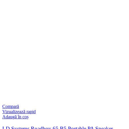
Compară
Vizualizează rapid
Adaugă în coș
LD Systems Roadboy 65 B5 Portable PA Speaker