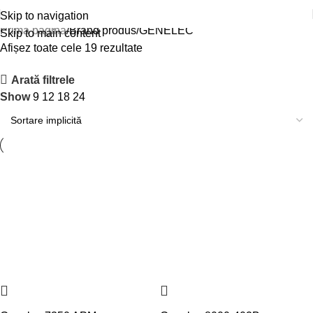
GENELEC
Skip to navigation
Prima pagină
Brand produs
GENELEC
Skip to main content
Afișez toate cele 19 rezultate
Arată filtrele
Show
9
12
18
24