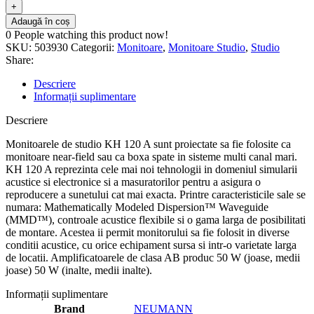
Adaugă în coș
0
People watching this product now!
SKU:
503930
Categorii:
Monitoare
,
Monitoare Studio
,
Studio
Share:
Descriere
Informații suplimentare
Descriere
Monitoarele de studio KH 120 A sunt proiectate sa fie folosite ca
monitoare near-field sau ca boxa spate in sisteme multi canal mari.
KH 120 A reprezinta cele mai noi tehnologii in domeniul simularii
acustice si electronice si a masuratorilor pentru a asigura o
reproducere a sunetului cat mai exacta. Printre caracteristicile sale se
numara: Mathematically Modeled Dispersion™ Waveguide
(MMD™), controale acustice flexibile si o gama larga de posibilitati
de montare. Acestea ii permit monitorului sa fie folosit in diverse
conditii acustice, cu orice echipament sursa si intr-o varietate larga
de locatii. Amplificatoarele de clasa AB produc 50 W (joase, medii
joase) 50 W (inalte, medii inalte).
Informații suplimentare
Brand
NEUMANN