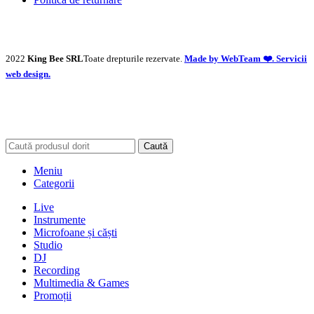
2022
King Bee SRL
Toate drepturile rezervate.
Made by WebTeam ❤️. Servicii
web design.
Caută
Meniu
Categorii
Live
Instrumente
Microfoane și căști
Studio
DJ
Recording
Multimedia & Games
Promoții