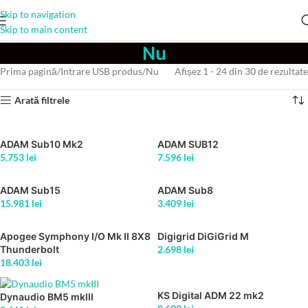
Skip to navigation
Skip to main content
Nu
Prima pagină
Intrare USB produs
Nu
Afișez 1 - 24 din 30 de rezultate
Arată filtrele
ADAM Sub10 Mk2
ADAM SUB12
5.753
lei
7.596
lei
ADAM Sub15
ADAM Sub8
15.981
lei
3.409
lei
Apogee Symphony I/O Mk II 8X8
Digigrid DiGiGrid M
Thunderbolt
2.698
lei
18.403
lei
KS Digital ADM 22 mk2
Dynaudio BM5 mkIII