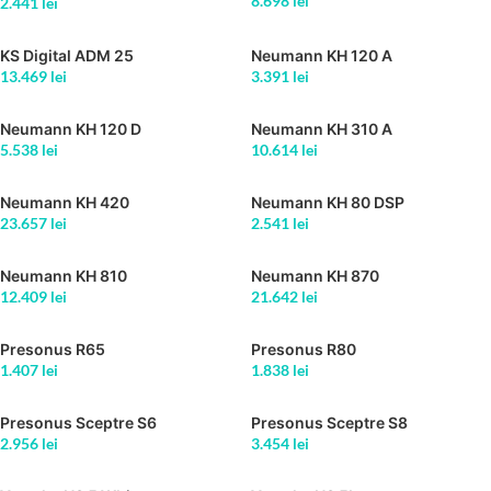
8.698
lei
2.441
lei
KS Digital ADM 25
Neumann KH 120 A
13.469
lei
3.391
lei
Neumann KH 120 D
Neumann KH 310 A
5.538
lei
10.614
lei
Neumann KH 420
Neumann KH 80 DSP
23.657
lei
2.541
lei
Neumann KH 810
Neumann KH 870
12.409
lei
21.642
lei
Presonus R65
Presonus R80
1.407
lei
1.838
lei
Presonus Sceptre S6
Presonus Sceptre S8
2.956
lei
3.454
lei