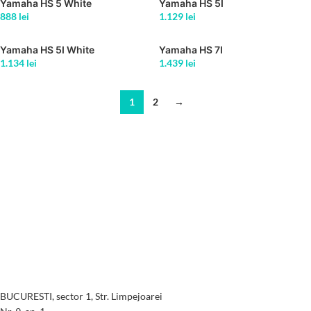
Yamaha HS 5 White
Yamaha HS 5I
888
lei
1.129
lei
Yamaha HS 5I White
Yamaha HS 7I
1.134
lei
1.439
lei
1
2
→
BUCURESTI, sector 1, Str. Limpejoarei