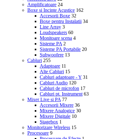
Amplificatoare
24
Boxe si Incinte Acustice
162
Accesorii Boxe
32
Boxe pentru Instalatii
34
Line Array
3
Loudspeakers
60
Monitoare scena
4
Sisteme PA
2
Sisteme PA Portabile
20
Subwoofere
13
Cabluri
255
Adaptoare
11
Alte Cabluri
15
Cabluri adaptoare - Y
31
Cabluri Audio
120
Cabluri de microfon
17
Cabluri pt. Instrument
63
Mixer Live si PA
77
Accesorii Mixere
36
Mixere Analogice
30
Mixere Digitale
10
Stagebox
1
Monitorizare Wireless
15
Procesoare
9
Procesoare de Efecte
1