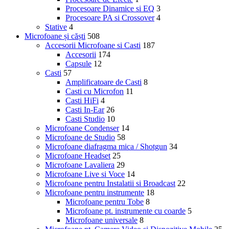
Procesoare Dinamice si EQ
3
Procesoare PA si Crossover
4
Stative
4
Microfoane și căști
508
Accesorii Microfoane si Casti
187
Accesorii
174
Capsule
12
Casti
57
Amplificatoare de Casti
8
Casti cu Microfon
11
Casti HiFi
4
Casti In-Ear
26
Casti Studio
10
Microfoane Condenser
14
Microfoane de Studio
58
Microfoane diafragma mica / Shotgun
34
Microfoane Headset
25
Microfoane Lavaliera
29
Microfoane Live si Voce
14
Microfoane pentru Instalatii si Broadcast
22
Microfoane pentru instrumente
18
Microfoane pentru Tobe
8
Microfoane pt. instrumente cu coarde
5
Microfoane universale
8