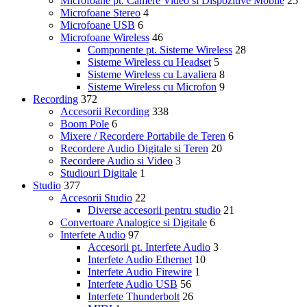
Microfoane pt. Camere Video si Dispozitive Mobile
25
Microfoane Stereo
4
Microfoane USB
6
Microfoane Wireless
46
Componente pt. Sisteme Wireless
28
Sisteme Wireless cu Headset
5
Sisteme Wireless cu Lavaliera
8
Sisteme Wireless cu Microfon
9
Recording
372
Accesorii Recording
338
Boom Pole
6
Mixere / Recordere Portabile de Teren
6
Recordere Audio Digitale si Teren
20
Recordere Audio si Video
3
Studiouri Digitale
1
Studio
377
Accesorii Studio
22
Diverse accesorii pentru studio
21
Convertoare Analogice si Digitale
6
Interfete Audio
97
Accesorii pt. Interfete Audio
3
Interfete Audio Ethernet
10
Interfete Audio Firewire
1
Interfete Audio USB
56
Interfete Thunderbolt
26