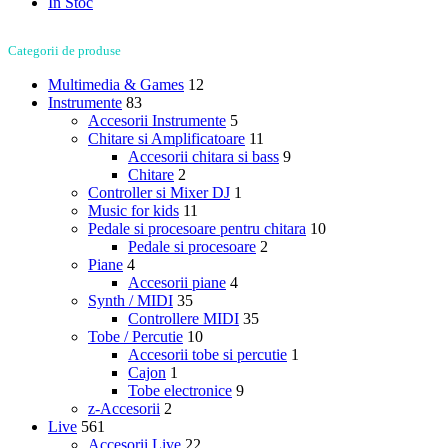
In Stoc
Categorii de produse
Multimedia & Games
12
Instrumente
83
Accesorii Instrumente
5
Chitare si Amplificatoare
11
Accesorii chitara si bass
9
Chitare
2
Controller si Mixer DJ
1
Music for kids
11
Pedale si procesoare pentru chitara
10
Pedale si procesoare
2
Piane
4
Accesorii piane
4
Synth / MIDI
35
Controllere MIDI
35
Tobe / Percutie
10
Accesorii tobe si percutie
1
Cajon
1
Tobe electronice
9
z-Accesorii
2
Live
561
Accesorii Live
22