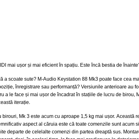
DI mai ușor și mai eficient în spațiu. Este încă bestia de înainte
ră a scoate sute?
M-Audio
Keystation
88 Mk3 poate face cea ma
oziție, înregistrare sau performanță? Versiunile anterioare au f
ru a le face și mai ușor de încadrat în stațiile de lucru de birou,
eastă iterație.
u birouri, Mk 3 este acum cu aproape 1,5 kg mai ușor. Această r
emnificativ aspect al căruia este că toate comenzile sunt acum s
ite departe de celelalte comenzi din partea dreaptă sus. Monta