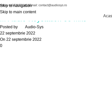
elefon:+40728320419
Skip to navigation
Email: contact@audiosys.ro
AudioSys
Skip to main content
Aca
M-Audio Keystation 88 Mk3
Posted by
Audio-Sys
22 septembrie 2022
On 22 septembrie 2022
0