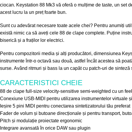
ciocan. Keystation 88 Mk3 vă oferă o mulțime de taste, un set 
acest lucru la un preț foarte bun.
Sunt cu adevărat necesare toate acele chei? Pentru anumiți utili
există nimic ca să aveți cele 88 de clape complete. Puține instr
biserică și a fraților lor electrici.
Pentru compozitorii media și alți producători, dimensiunea Key
instrumente într-o octavă sau două, astfel încât acestea să poată
surse. Având ritmuri și bass la un capăt cu patch-uri de sintez
CARACTERISTICI CHEIE
88 de clape full-size velocity-sensitive semi-weighted cu un fee
Conexiune USB-MIDI pentru utilizarea instrumentelor virtuale și
Ieșire 5 pini MIDI pentru conectarea sintetizatorului tău preferat
Fader de volum și butoane direcționale și pentru transport, bu
Pitch și modulație proiectate ergonomic
Integrare avansată în orice DAW sau plugin