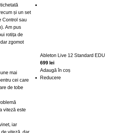
tichetată
precum și un set
e Control sau
lo). Am pus
ui rotița de
, dar zgomot
Ableton Live 12 Standard EDU
699
lei
Adaugă în coș
țiune mai
Reducere
entru cei care
mare de tobe
problemă
a viteză este
inet, iar
 de viteză, dar