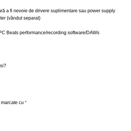
ră a fi nevoie de drivere suplimentare sau power supply
er (vândut separat)
și MPC Beats performance/recording software/DAWs
si?
t marcate cu
*