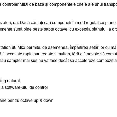
de controler MIDI de bază și componentele cheie ale unui transp
zatori, da. Dacă cântați sau compuneți în mod regulat cu piane v
umente sună bine peste șapte octave, cu excepția pianului, a org
station 88 Mk3 permite, de asemenea, împărțirea setărilor cu ma
 fi accesate rapid sau redate simultan, fără a fi nevoie să comuta
ă sau sampler mai sus nu va face decât să accelereze compoziția
ling natural
 a software-ului de control
toane pentru octave up & down