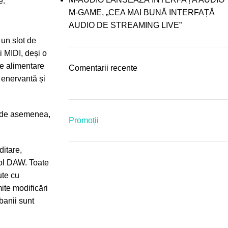
e.
M-GAME, „CEA MAI BUNĂ INTERFAȚĂ
AUDIO DE STREAMING LIVE”
un slot de
i MIDI, deși o
de alimentare
Comentarii recente
 enervantă și
e, de asemenea,
Promoții
ditare,
rol DAW. Toate
ute cu
ite modificări
banii sunt