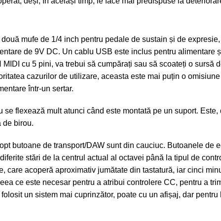
perat, deși, în același timp, le face mai predispuse la deteriorar
ouă mufe de 1/4 inch pentru pedale de sustain și de expresie, 
imentare de 9V DC. Un cablu USB este inclus pentru alimentare ș
 MIDI cu 5 pini, va trebui să cumpărați sau să scoateți o sursă 
ritatea cazurilor de utilizare, aceasta este mai puțin o omisiune
entare într-un sertar.
i nu se flexează mult atunci când este montată pe un suport. Est
 de birou.
le opt butoane de transport/DAW sunt din cauciuc. Butoanele de e
rite stări de la centrul actual al octavei până la tipul de cont
re, care acoperă aproximativ jumătate din tastatură, iar cinci min
ea ce este necesar pentru a atribui controlere CC, pentru a trim
olosit un sistem mai cuprinzător, poate cu un afișaj, dar pentru 