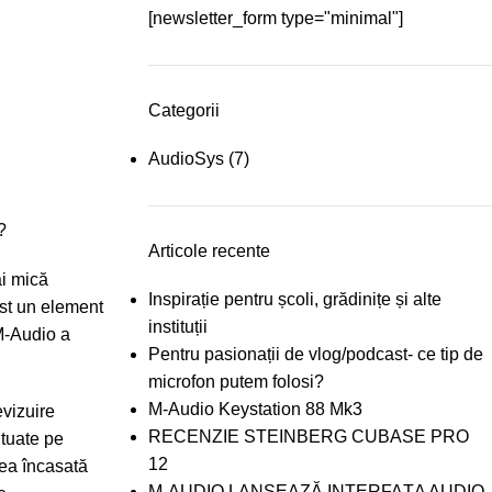
[newsletter_form type="minimal"]
Categorii
AudioSys
(7)
?
Articole recente
i mică
Inspirație pentru școli, grădinițe și alte
ost un element
instituții
 M-Audio a
Pentru pasionații de vlog/podcast- ce tip de
microfon putem folosi?
M-Audio Keystation 88 Mk3
evizuire
RECENZIE STEINBERG CUBASE PRO
ituate pe
12
rea încasată
M-AUDIO LANSEAZĂ INTERFAȚA AUDIO