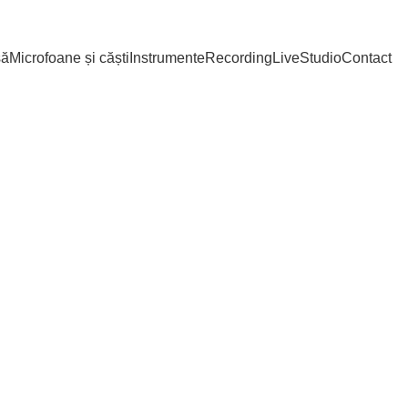
Blog
să
Microfoane și căști
Instrumente
Recording
Live
Studio
Contact