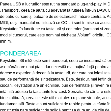
Partea USB a lucrurilor este rutina standard plug-and-play,
MID
„Transport”, ceea ce ajută cu adevărat la rutarea într-un DAW. C
de patru cursore și butoane de selectare/schimbare centrală. Ac
MIDI, deși manualul nu listează ce CC-uri sunt trimise cu acestea
Keystation în funcțiune ca tastatură și controler (transport și zo
mod și cursorul, care este nominal etichetat „Volum”, oricărui 
minim.
PONDERAREA
Keystation 88 mk3 este semi-ponderat, ceea ce înseamnă că exi
asemănătoare unui pian, dar necesită mai puțină forță pentru a
doresc o experiență decentă la tastatură, dar care pot folosi tas
sau de performanță de sintetizatoare. Este, desigur, mai ieftin d
ciocan. Keystation are un echilibru bun de fermitate și revenire 
întâlnită adesea la tastaturile low-cost. Senzația de cântare este
bine calibrată, ceea ce este util mai ales cu piane virtuale, ac
fundamentală. Tastele sunt suficient de rapide pentru a cânta în
construcția pare suficient de solidă pentru a dura ani de zile de