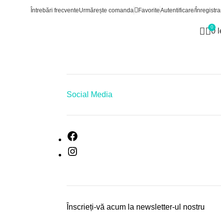
Întrebări frecvente
Urmărește comanda
Favorite
Autentificare/Înregistra
0
0
l
Social Media
Înscrieți-vă acum la newsletter-ul nostru