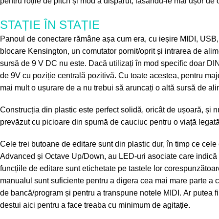
pentru roțile de pitch și mod a dispărut, lăsându-le mai ușor de o
STAȚIE ÎN STAȚIE
Panoul de conectare rămâne așa cum era, cu ieșire MIDI, USB, d
blocare Kensington, un comutator pornit/oprit și intrarea de al
sursă de 9 V DC nu este. Dacă utilizați în mod specific doar DIN
de 9V cu poziție centrală pozitivă. Cu toate acestea, pentru majo
mai mult o ușurare de a nu trebui să aruncați o altă sursă de alim
Construcția din plastic este perfect solidă, oricât de ușoară, ș
prevăzut cu picioare din spumă de cauciuc pentru o viață legată
Cele trei butoane de editare sunt din plastic dur, în timp ce ce
Advanced și Octave Up/Down, au LED-uri asociate care indică dife
funcțiile de editare sunt etichetate pe tastele lor corespunzătoa
manualul sunt suficiente pentru a digera cea mai mare parte a ce
de bancă/program și pentru a transpune notele MIDI. Ar putea fi f
destui aici pentru a face treaba cu minimum de agitație.