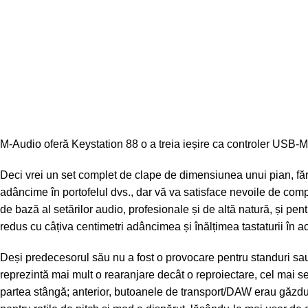
M-Audio oferă Keystation 88
o a treia ieșire ca controler USB-MI
Deci vrei un set complet de clape de dimensiunea unui pian, fă
adâncime în portofelul dvs., dar vă va satisface nevoile de comp
de bază al setărilor audio, profesionale și de altă natură, și pent
redus cu câțiva centimetri adâncimea și înălțimea tastaturii în ac
Deși predecesorul său nu a fost o provocare pentru standuri sa
reprezintă mai mult o rearanjare decât o reproiectare, cel mai s
partea stângă; anterior, butoanele de transport/DAW erau găzdu