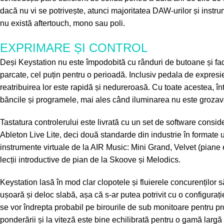
dacă nu vi se potrivește, atunci majoritatea DAW-urilor și instrum
nu există aftertouch, mono sau poli.
EXPRIMARE ȘI CONTROL
Deși Keystation nu este împodobită cu rânduri de butoane și fad
parcate, cel puțin pentru o perioadă. Inclusiv pedala de expresie,
reatribuirea lor este rapidă și nedureroasă. Cu toate acestea, î
băncile și programele, mai ales când iluminarea nu este grozavă
Tastatura controlerului este livrată cu un set de software consid
Ableton Live Lite, deci două standarde din industrie în formate 
instrumente virtuale de la AIR Music: Mini Grand, Velvet (piane
lecții introductive de pian de la Skoove și Melodics.
Keystation lasă în mod clar clopotele și fluierele concurenților
ușoară și deloc slabă, așa că s-ar putea potrivit cu o configuraț
se vor îndrepta probabil pe birourile de sub monitoare pentru pr
ponderării și la viteză este bine echilibrată pentru o gamă largă