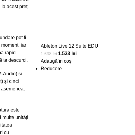
 la acest preț,
ndare pot fi
ce moment, iar
Ableton Live 12 Suite EDU
ba rapid
1.533
lei
1.638
lei
ă te descurci.
Adaugă în coș
Reducere
M-Audio) și
) și cinci
de asemenea,
atura este
 multe unități
itatea
ri cu