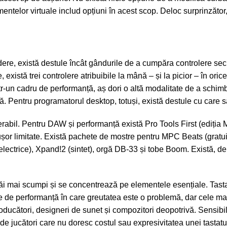
entelor virtuale includ opțiuni în acest scop. Deloc surprinzător,
ere, există destule încât gândurile de
a cumpăra controlere
secu
 există trei controlere atribuibile la mână – și la picior – în ori
ntr-un cadru de performanță, aș dori o altă modalitate de a schim
. Pentru programatorul desktop, totuși, există destule cu care s
erabil. Pentru DAW și performanță există Pro Tools First (ediția 
ușor limitate. Există pachete de mostre pentru MPC Beats (gratuit
 electrice), Xpand!2 (sintet), orgă DB-33 și tobe Boom. Există, 
 săi mai scumpi și se concentrează pe elementele esențiale. Tast
ie de performanță în care greutatea este o problemă, dar cele mai
oducători, designeri de sunet și compozitori deopotrivă. Sensibil
 de jucători care nu doresc costul sau expresivitatea unei tastatu