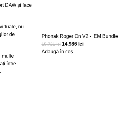
ort DAW și face
irtuale, nu
ilor de
Phonak Roger On V2 - IEM Bundle
14.986
lei
15.721
lei
Adaugă în coș
i multe
ți între
.