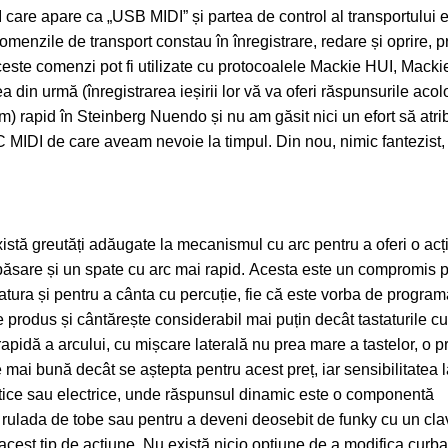
I
care apare ca „USB MIDI” și partea de control al transportului e
omenzile de transport constau în înregistrare, redare și oprire, 
este comenzi pot fi utilizate cu protocoalele Mackie HUI, Macki
 din urmă (înregistrarea ieșirii lor vă va oferi răspunsurile aco
om) rapid în Steinberg Nuendo și nu am găsit nici un efort să atrib
CC MIDI de care aveam nevoie la timpul. Din nou, nimic fantezist
stă greutăți adăugate la mecanismul cu arc pentru a oferi o ac
păsare și un spate cu arc mai rapid. Acesta este un compromis p
tatura și pentru a cânta cu percuție, fie că este vorba de progra
e produs și cântărește considerabil mai puțin decât tastaturile cu
rapidă a arcului, cu mișcare laterală nu prea mare a tastelor, o 
 mai bună decât se aștepta pentru acest preț, iar sensibilitatea l
ustice sau electrice, unde răspunsul dinamic este o componentă
 rulada de tobe sau pentru a deveni deosebit de funky cu un clav
 acest tip de acțiune. Nu există nicio opțiune de a modifica curba