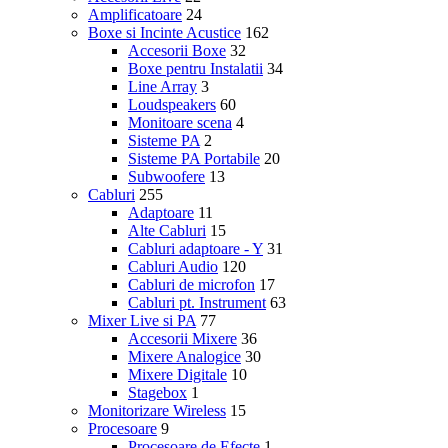
Amplificatoare
24
Boxe si Incinte Acustice
162
Accesorii Boxe
32
Boxe pentru Instalatii
34
Line Array
3
Loudspeakers
60
Monitoare scena
4
Sisteme PA
2
Sisteme PA Portabile
20
Subwoofere
13
Cabluri
255
Adaptoare
11
Alte Cabluri
15
Cabluri adaptoare - Y
31
Cabluri Audio
120
Cabluri de microfon
17
Cabluri pt. Instrument
63
Mixer Live si PA
77
Accesorii Mixere
36
Mixere Analogice
30
Mixere Digitale
10
Stagebox
1
Monitorizare Wireless
15
Procesoare
9
Procesoare de Efecte
1