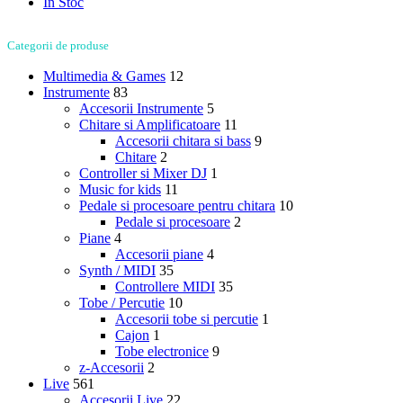
In Stoc
Categorii de produse
Multimedia & Games
12
Instrumente
83
Accesorii Instrumente
5
Chitare si Amplificatoare
11
Accesorii chitara si bass
9
Chitare
2
Controller si Mixer DJ
1
Music for kids
11
Pedale si procesoare pentru chitara
10
Pedale si procesoare
2
Piane
4
Accesorii piane
4
Synth / MIDI
35
Controllere MIDI
35
Tobe / Percutie
10
Accesorii tobe si percutie
1
Cajon
1
Tobe electronice
9
z-Accesorii
2
Live
561
Accesorii Live
22