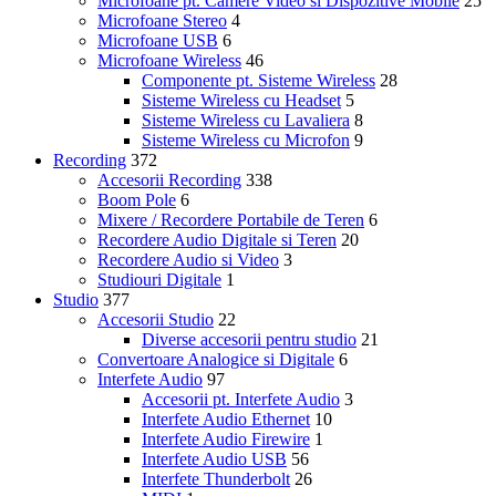
Microfoane pt. Camere Video si Dispozitive Mobile
25
Microfoane Stereo
4
Microfoane USB
6
Microfoane Wireless
46
Componente pt. Sisteme Wireless
28
Sisteme Wireless cu Headset
5
Sisteme Wireless cu Lavaliera
8
Sisteme Wireless cu Microfon
9
Recording
372
Accesorii Recording
338
Boom Pole
6
Mixere / Recordere Portabile de Teren
6
Recordere Audio Digitale si Teren
20
Recordere Audio si Video
3
Studiouri Digitale
1
Studio
377
Accesorii Studio
22
Diverse accesorii pentru studio
21
Convertoare Analogice si Digitale
6
Interfete Audio
97
Accesorii pt. Interfete Audio
3
Interfete Audio Ethernet
10
Interfete Audio Firewire
1
Interfete Audio USB
56
Interfete Thunderbolt
26