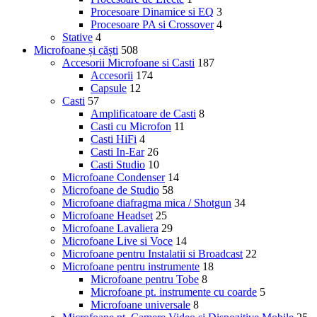
Procesoare Dinamice si EQ
3
Procesoare PA si Crossover
4
Stative
4
Microfoane și căști
508
Accesorii Microfoane si Casti
187
Accesorii
174
Capsule
12
Casti
57
Amplificatoare de Casti
8
Casti cu Microfon
11
Casti HiFi
4
Casti In-Ear
26
Casti Studio
10
Microfoane Condenser
14
Microfoane de Studio
58
Microfoane diafragma mica / Shotgun
34
Microfoane Headset
25
Microfoane Lavaliera
29
Microfoane Live si Voce
14
Microfoane pentru Instalatii si Broadcast
22
Microfoane pentru instrumente
18
Microfoane pentru Tobe
8
Microfoane pt. instrumente cu coarde
5
Microfoane universale
8