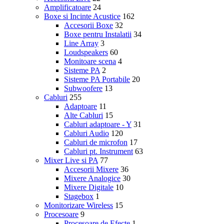
Amplificatoare
24
Boxe si Incinte Acustice
162
Accesorii Boxe
32
Boxe pentru Instalatii
34
Line Array
3
Loudspeakers
60
Monitoare scena
4
Sisteme PA
2
Sisteme PA Portabile
20
Subwoofere
13
Cabluri
255
Adaptoare
11
Alte Cabluri
15
Cabluri adaptoare - Y
31
Cabluri Audio
120
Cabluri de microfon
17
Cabluri pt. Instrument
63
Mixer Live si PA
77
Accesorii Mixere
36
Mixere Analogice
30
Mixere Digitale
10
Stagebox
1
Monitorizare Wireless
15
Procesoare
9
Procesoare de Efecte
1