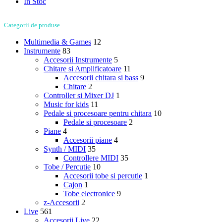
In Stoc
Categorii de produse
Multimedia & Games
12
Instrumente
83
Accesorii Instrumente
5
Chitare si Amplificatoare
11
Accesorii chitara si bass
9
Chitare
2
Controller si Mixer DJ
1
Music for kids
11
Pedale si procesoare pentru chitara
10
Pedale si procesoare
2
Piane
4
Accesorii piane
4
Synth / MIDI
35
Controllere MIDI
35
Tobe / Percutie
10
Accesorii tobe si percutie
1
Cajon
1
Tobe electronice
9
z-Accesorii
2
Live
561
Accesorii Live
22