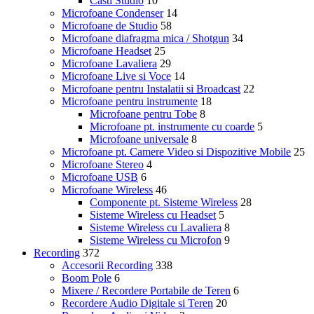
Casti Studio
10
Microfoane Condenser
14
Microfoane de Studio
58
Microfoane diafragma mica / Shotgun
34
Microfoane Headset
25
Microfoane Lavaliera
29
Microfoane Live si Voce
14
Microfoane pentru Instalatii si Broadcast
22
Microfoane pentru instrumente
18
Microfoane pentru Tobe
8
Microfoane pt. instrumente cu coarde
5
Microfoane universale
8
Microfoane pt. Camere Video si Dispozitive Mobile
25
Microfoane Stereo
4
Microfoane USB
6
Microfoane Wireless
46
Componente pt. Sisteme Wireless
28
Sisteme Wireless cu Headset
5
Sisteme Wireless cu Lavaliera
8
Sisteme Wireless cu Microfon
9
Recording
372
Accesorii Recording
338
Boom Pole
6
Mixere / Recordere Portabile de Teren
6
Recordere Audio Digitale si Teren
20