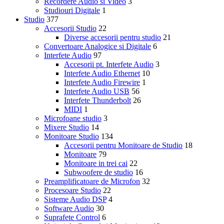
Recordere Audio si Video
3
Studiouri Digitale
1
Studio
377
Accesorii Studio
22
Diverse accesorii pentru studio
21
Convertoare Analogice si Digitale
6
Interfete Audio
97
Accesorii pt. Interfete Audio
3
Interfete Audio Ethernet
10
Interfete Audio Firewire
1
Interfete Audio USB
56
Interfete Thunderbolt
26
MIDI
1
Microfoane studio
3
Mixere Studio
14
Monitoare Studio
134
Accesorii pentru Monitoare de Studio
18
Monitoare
79
Monitoare in trei cai
22
Subwoofere de studio
16
Preamplificatoare de Microfon
32
Procesoare Studio
22
Sisteme Audio DSP
4
Software Audio
30
Suprafete Control
6