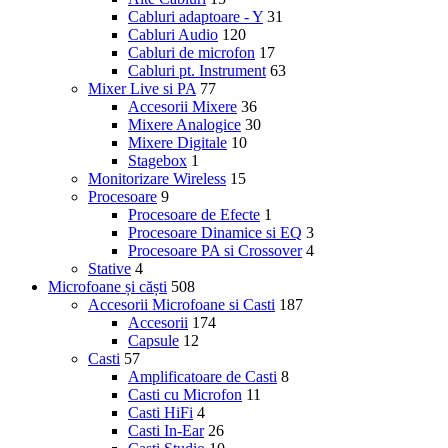
Cabluri adaptoare - Y
31
Cabluri Audio
120
Cabluri de microfon
17
Cabluri pt. Instrument
63
Mixer Live si PA
77
Accesorii Mixere
36
Mixere Analogice
30
Mixere Digitale
10
Stagebox
1
Monitorizare Wireless
15
Procesoare
9
Procesoare de Efecte
1
Procesoare Dinamice si EQ
3
Procesoare PA si Crossover
4
Stative
4
Microfoane și căști
508
Accesorii Microfoane si Casti
187
Accesorii
174
Capsule
12
Casti
57
Amplificatoare de Casti
8
Casti cu Microfon
11
Casti HiFi
4
Casti In-Ear
26