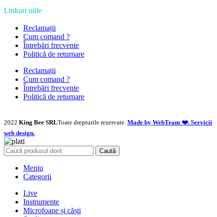
Linkuri utile
Reclamații
Cum comand ?
Întrebări frecvente
Politică de returnare
Reclamații
Cum comand ?
Întrebări frecvente
Politică de returnare
2022
King Bee SRL
Toate drepturile rezervate.
Made by WebTeam ❤️. Servicii
web design.
Caută
Meniu
Categorii
Live
Instrumente
Microfoane și căști