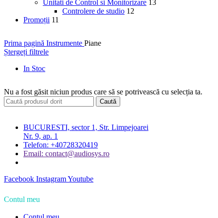
Unitati de Control si Monitorizare
13
Controlere de studio
12
Promoții
11
Prima pagină
Instrumente
Piane
Ștergeți filtrele
In Stoc
Nu a fost găsit niciun produs care să se potrivească cu selecția ta.
Caută
BUCURESTI, sector 1, Str. Limpejoarei
Nr. 9, ap. 1
Telefon: +40728320419
Email: contact@audiosys.ro
Facebook
Instagram
Youtube
Contul meu
Contul meu