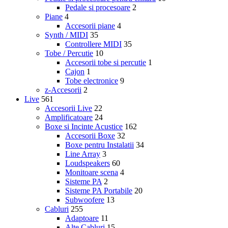
Pedale si procesoare
2
Piane
4
Accesorii piane
4
Synth / MIDI
35
Controllere MIDI
35
Tobe / Percutie
10
Accesorii tobe si percutie
1
Cajon
1
Tobe electronice
9
z-Accesorii
2
Live
561
Accesorii Live
22
Amplificatoare
24
Boxe si Incinte Acustice
162
Accesorii Boxe
32
Boxe pentru Instalatii
34
Line Array
3
Loudspeakers
60
Monitoare scena
4
Sisteme PA
2
Sisteme PA Portabile
20
Subwoofere
13
Cabluri
255
Adaptoare
11
Alte Cabluri
15