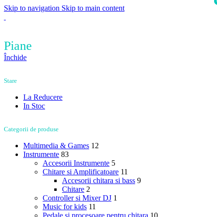
Skip to navigation
Skip to main content
i
Piane
Închide
Stare
La Reducere
In Stoc
Categorii de produse
Multimedia & Games
12
Instrumente
83
Accesorii Instrumente
5
Chitare si Amplificatoare
11
Accesorii chitara si bass
9
Chitare
2
Controller si Mixer DJ
1
Music for kids
11
Pedale si procesoare pentru chitara
10