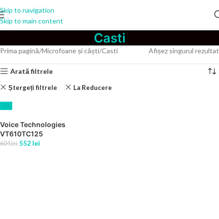
Skip to navigation
Skip to main content
Casti
Prima pagină
Microfoane și căști
Casti
Afișez singurul rezultat
Arată filtrele
Ștergeți filtrele
La Reducere
-9%
Voice Technologies
VT610TC125
552
lei
604
lei