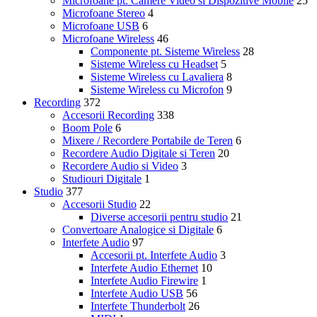
Microfoane pt. Camere Video si Dispozitive Mobile
25
Microfoane Stereo
4
Microfoane USB
6
Microfoane Wireless
46
Componente pt. Sisteme Wireless
28
Sisteme Wireless cu Headset
5
Sisteme Wireless cu Lavaliera
8
Sisteme Wireless cu Microfon
9
Recording
372
Accesorii Recording
338
Boom Pole
6
Mixere / Recordere Portabile de Teren
6
Recordere Audio Digitale si Teren
20
Recordere Audio si Video
3
Studiouri Digitale
1
Studio
377
Accesorii Studio
22
Diverse accesorii pentru studio
21
Convertoare Analogice si Digitale
6
Interfete Audio
97
Accesorii pt. Interfete Audio
3
Interfete Audio Ethernet
10
Interfete Audio Firewire
1
Interfete Audio USB
56
Interfete Thunderbolt
26