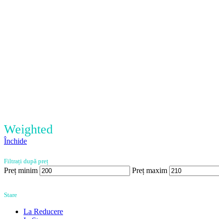
Weighted
Închide
Filtrați după preț
Preț minim
Preț maxim
Stare
La Reducere