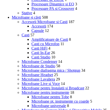
Procesoare Dinamice si EQ
3
Procesoare PA si Crossover
4
Stative
4
Microfoane și căști
508
Accesorii Microfoane si Casti
187
Accesorii
174
Capsule
12
Casti
57
Amplificatoare de Casti
8
Casti cu Microfon
11
Casti HiFi
4
Casti In-Ear
26
Casti Studio
10
Microfoane Condenser
14
Microfoane de Studio
58
Microfoane diafragma mica / Shotgun
34
Microfoane Headset
25
Microfoane Lavaliera
29
Microfoane Live si Voce
14
Microfoane pentru Instalatii si Broadcast
22
Microfoane pentru instrumente
18
Microfoane pentru Tobe
8
Microfoane pt. instrumente cu coarde
5
Microfoane universale
8