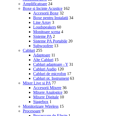
Amplificatoare
24
Boxe si Incinte Acustice
162
Accesorii Boxe
32
Boxe pentru Instalatii
34
Line Array
3
Loudspeakers
60
Monitoare scena
4
Sisteme PA
2
Sisteme PA Portabile
20
Subwoofere
13
Cabluri
255
Adaptoare
11
Alte Cabluri
15
Cabluri adaptoare - Y
31
Cabluri Audio
120
Cabluri de microfon
17
Cabluri pt. Instrument
63
Mixer Live si PA
77
Accesorii Mixere
36
Mixere Analogice
30
Mixere Digitale
10
Stagebox
1
Monitorizare Wireless
15
Procesoare
9
Procesoare de Efecte
1