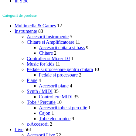
In Stoc
Categorii de produse
Multimedia & Games
12
Instrumente
83
Accesorii Instrumente
5
Chitare si Amplificatoare
11
Accesorii chitara si bass
9
Chitare
2
Controller si Mixer DJ
1
Music for kids
11
Pedale si procesoare pentru chitara
10
Pedale si procesoare
2
Piane
4
Accesorii piane
4
Synth / MIDI
35
Controllere MIDI
35
Tobe / Percutie
10
Accesorii tobe si percutie
1
Cajon
1
Tobe electronice
9
z-Accesorii
2
Live
561
Accesorii Live
22