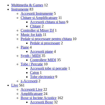
Multimedia & Games
12
Instrumente
83
Accesorii Instrumente
5
Chitare si Amplificatoare
11
Accesorii chitara si bass
9
Chitare
2
Controller si Mixer DJ
1
Music for kids
11
Pedale si procesoare pentru chitara
10
Pedale si procesoare
2
Piane
4
Accesorii piane
4
Synth / MIDI
35
Controllere MIDI
35
Tobe / Percutie
10
Accesorii tobe si percutie
1
Cajon
1
Tobe electronice
9
z-Accesorii
2
Live
561
Accesorii Live
22
Amplificatoare
24
Boxe si Incinte Acustice
162
Accesorii Boxe
32