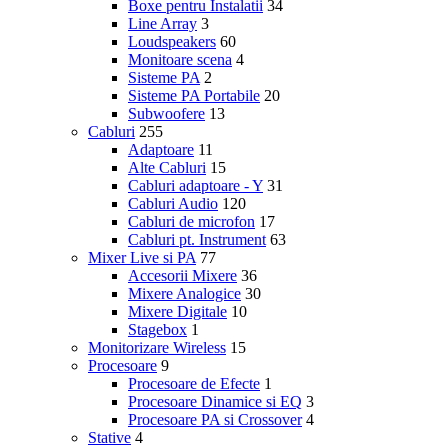
Boxe pentru Instalatii
34
Line Array
3
Loudspeakers
60
Monitoare scena
4
Sisteme PA
2
Sisteme PA Portabile
20
Subwoofere
13
Cabluri
255
Adaptoare
11
Alte Cabluri
15
Cabluri adaptoare - Y
31
Cabluri Audio
120
Cabluri de microfon
17
Cabluri pt. Instrument
63
Mixer Live si PA
77
Accesorii Mixere
36
Mixere Analogice
30
Mixere Digitale
10
Stagebox
1
Monitorizare Wireless
15
Procesoare
9
Procesoare de Efecte
1
Procesoare Dinamice si EQ
3
Procesoare PA si Crossover
4
Stative
4