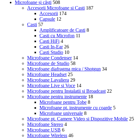
Microfoane și căști
508
Accesorii Microfoane si Casti
187
Accesorii
174
Capsule
12
Casti
57
Amplificatoare de Casti
8
Casti cu Microfon
11
Casti HiFi
4
Casti In-Ear
26
Casti Studio
10
Microfoane Condenser
14
Microfoane de Studio
58
Microfoane diafragma mica / Shotgun
34
Microfoane Headset
25
Microfoane Lavaliera
29
Microfoane Live si Voce
14
Microfoane pentru Instalatii si Broadcast
22
Microfoane pentru instrumente
18
Microfoane pentru Tobe
8
Microfoane pt. instrumente cu coarde
5
Microfoane universale
8
Microfoane pt. Camere Video si Dispozitive Mobile
25
Microfoane Stereo
4
Microfoane USB
6
Microfoane Wireless
46