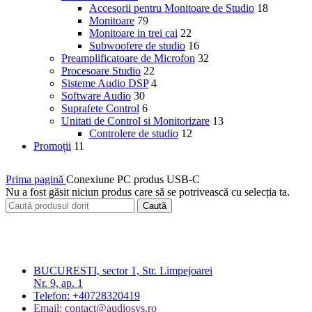
Accesorii pentru Monitoare de Studio
18
Monitoare
79
Monitoare in trei cai
22
Subwoofere de studio
16
Preamplificatoare de Microfon
32
Procesoare Studio
22
Sisteme Audio DSP
4
Software Audio
30
Suprafete Control
6
Unitati de Control si Monitorizare
13
Controlere de studio
12
Promoții
11
Prima pagină
Conexiune PC produs
USB-C
Nu a fost găsit niciun produs care să se potrivească cu selecția ta.
Caută
BUCURESTI, sector 1, Str. Limpejoarei
Nr. 9, ap. 1
Telefon: +40728320419
Email: contact@audiosys.ro