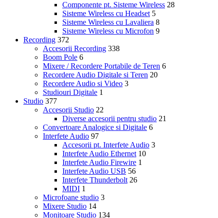
Componente pt. Sisteme Wireless
28
Sisteme Wireless cu Headset
5
Sisteme Wireless cu Lavaliera
8
Sisteme Wireless cu Microfon
9
Recording
372
Accesorii Recording
338
Boom Pole
6
Mixere / Recordere Portabile de Teren
6
Recordere Audio Digitale si Teren
20
Recordere Audio si Video
3
Studiouri Digitale
1
Studio
377
Accesorii Studio
22
Diverse accesorii pentru studio
21
Convertoare Analogice si Digitale
6
Interfete Audio
97
Accesorii pt. Interfete Audio
3
Interfete Audio Ethernet
10
Interfete Audio Firewire
1
Interfete Audio USB
56
Interfete Thunderbolt
26
MIDI
1
Microfoane studio
3
Mixere Studio
14
Monitoare Studio
134