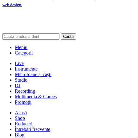
web design.
Caută
Meniu
Categorii
Live
Instrumente
Microfoane și căști
Studio
DJ
Recording
Multimedia & Games
Promoții
Acasă
Shop
Reduceri
Întrebări frecvente
Blog