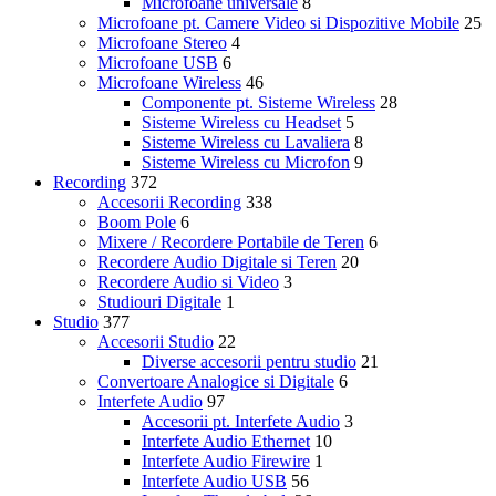
Microfoane universale
8
Microfoane pt. Camere Video si Dispozitive Mobile
25
Microfoane Stereo
4
Microfoane USB
6
Microfoane Wireless
46
Componente pt. Sisteme Wireless
28
Sisteme Wireless cu Headset
5
Sisteme Wireless cu Lavaliera
8
Sisteme Wireless cu Microfon
9
Recording
372
Accesorii Recording
338
Boom Pole
6
Mixere / Recordere Portabile de Teren
6
Recordere Audio Digitale si Teren
20
Recordere Audio si Video
3
Studiouri Digitale
1
Studio
377
Accesorii Studio
22
Diverse accesorii pentru studio
21
Convertoare Analogice si Digitale
6
Interfete Audio
97
Accesorii pt. Interfete Audio
3
Interfete Audio Ethernet
10
Interfete Audio Firewire
1
Interfete Audio USB
56