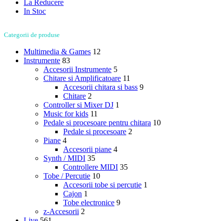
La Reducere
In Stoc
Categorii de produse
Multimedia & Games
12
Instrumente
83
Accesorii Instrumente
5
Chitare si Amplificatoare
11
Accesorii chitara si bass
9
Chitare
2
Controller si Mixer DJ
1
Music for kids
11
Pedale si procesoare pentru chitara
10
Pedale si procesoare
2
Piane
4
Accesorii piane
4
Synth / MIDI
35
Controllere MIDI
35
Tobe / Percutie
10
Accesorii tobe si percutie
1
Cajon
1
Tobe electronice
9
z-Accesorii
2
Live
561