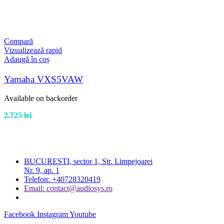
Compară
Vizualizează rapid
Adaugă în coș
Yamaha VXS5VAW
Available on backorder
2.725
lei
BUCURESTI, sector 1, Str. Limpejoarei
Nr. 9, ap. 1
Telefon: +40728320419
Email: contact@audiosys.ro
Facebook
Instagram
Youtube