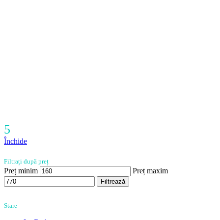
5
Închide
Filtrați după preț
Preț minim
Preț maxim
Filtrează
Stare