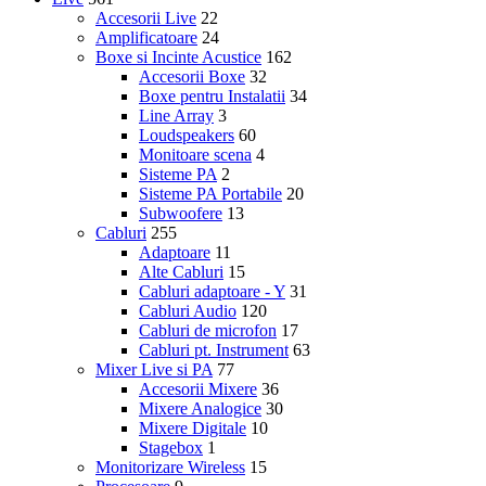
Accesorii Live
22
Amplificatoare
24
Boxe si Incinte Acustice
162
Accesorii Boxe
32
Boxe pentru Instalatii
34
Line Array
3
Loudspeakers
60
Monitoare scena
4
Sisteme PA
2
Sisteme PA Portabile
20
Subwoofere
13
Cabluri
255
Adaptoare
11
Alte Cabluri
15
Cabluri adaptoare - Y
31
Cabluri Audio
120
Cabluri de microfon
17
Cabluri pt. Instrument
63
Mixer Live si PA
77
Accesorii Mixere
36
Mixere Analogice
30
Mixere Digitale
10
Stagebox
1
Monitorizare Wireless
15