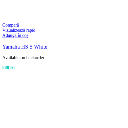
Compară
Vizualizează rapid
Adaugă în coș
Yamaha HS 5 White
Available on backorder
888
lei