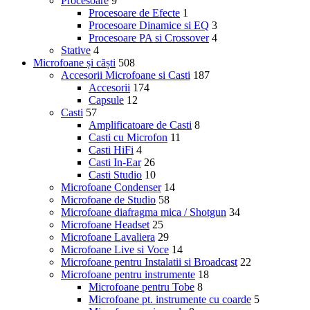
Procesoare
9
Procesoare de Efecte
1
Procesoare Dinamice si EQ
3
Procesoare PA si Crossover
4
Stative
4
Microfoane și căști
508
Accesorii Microfoane si Casti
187
Accesorii
174
Capsule
12
Casti
57
Amplificatoare de Casti
8
Casti cu Microfon
11
Casti HiFi
4
Casti In-Ear
26
Casti Studio
10
Microfoane Condenser
14
Microfoane de Studio
58
Microfoane diafragma mica / Shotgun
34
Microfoane Headset
25
Microfoane Lavaliera
29
Microfoane Live si Voce
14
Microfoane pentru Instalatii si Broadcast
22
Microfoane pentru instrumente
18
Microfoane pentru Tobe
8
Microfoane pt. instrumente cu coarde
5