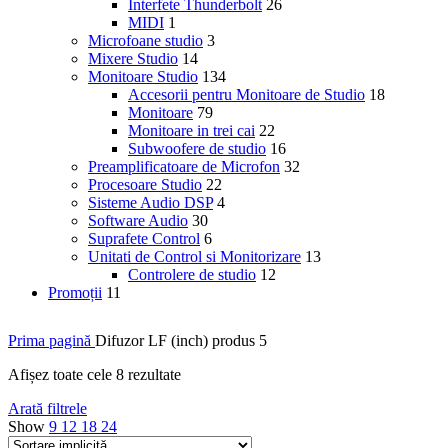
Interfete Thunderbolt
26
MIDI
1
Microfoane studio
3
Mixere Studio
14
Monitoare Studio
134
Accesorii pentru Monitoare de Studio
18
Monitoare
79
Monitoare in trei cai
22
Subwoofere de studio
16
Preamplificatoare de Microfon
32
Procesoare Studio
22
Sisteme Audio DSP
4
Software Audio
30
Suprafete Control
6
Unitati de Control si Monitorizare
13
Controlere de studio
12
Promoții
11
Prima pagină
Difuzor LF (inch) produs
5
Afișez toate cele 8 rezultate
Arată filtrele
Show
9
12
18
24