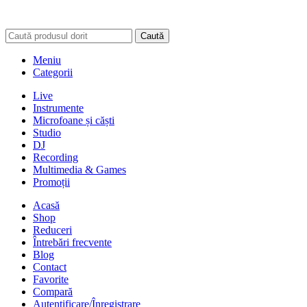
Caută
Meniu
Categorii
Live
Instrumente
Microfoane și căști
Studio
DJ
Recording
Multimedia & Games
Promoții
Acasă
Shop
Reduceri
Întrebări frecvente
Blog
Contact
Favorite
Compară
Autentificare/Înregistrare