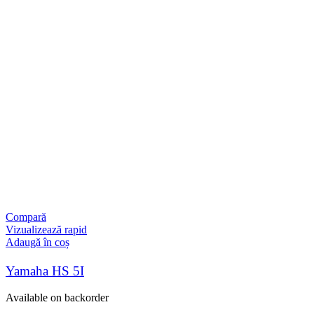
Compară
Vizualizează rapid
Adaugă în coș
Yamaha HS 5I
Available on backorder