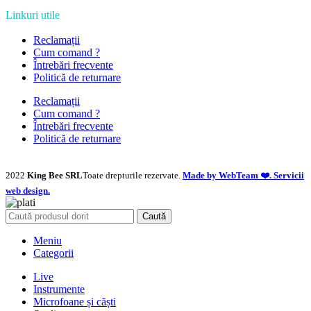
Linkuri utile
Reclamații
Cum comand ?
Întrebări frecvente
Politică de returnare
Reclamații
Cum comand ?
Întrebări frecvente
Politică de returnare
2022
King Bee SRL
Toate drepturile rezervate.
Made by WebTeam ❤️. Servicii
web design.
Caută
Meniu
Categorii
Live
Instrumente
Microfoane și căști