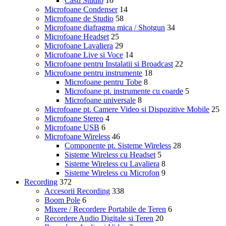
Casti Studio
10
Microfoane Condenser
14
Microfoane de Studio
58
Microfoane diafragma mica / Shotgun
34
Microfoane Headset
25
Microfoane Lavaliera
29
Microfoane Live si Voce
14
Microfoane pentru Instalatii si Broadcast
22
Microfoane pentru instrumente
18
Microfoane pentru Tobe
8
Microfoane pt. instrumente cu coarde
5
Microfoane universale
8
Microfoane pt. Camere Video si Dispozitive Mobile
25
Microfoane Stereo
4
Microfoane USB
6
Microfoane Wireless
46
Componente pt. Sisteme Wireless
28
Sisteme Wireless cu Headset
5
Sisteme Wireless cu Lavaliera
8
Sisteme Wireless cu Microfon
9
Recording
372
Accesorii Recording
338
Boom Pole
6
Mixere / Recordere Portabile de Teren
6
Recordere Audio Digitale si Teren
20