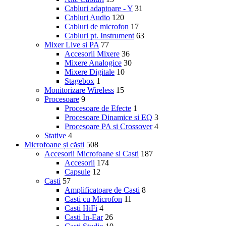
Cabluri adaptoare - Y
31
Cabluri Audio
120
Cabluri de microfon
17
Cabluri pt. Instrument
63
Mixer Live si PA
77
Accesorii Mixere
36
Mixere Analogice
30
Mixere Digitale
10
Stagebox
1
Monitorizare Wireless
15
Procesoare
9
Procesoare de Efecte
1
Procesoare Dinamice si EQ
3
Procesoare PA si Crossover
4
Stative
4
Microfoane și căști
508
Accesorii Microfoane si Casti
187
Accesorii
174
Capsule
12
Casti
57
Amplificatoare de Casti
8
Casti cu Microfon
11
Casti HiFi
4
Casti In-Ear
26