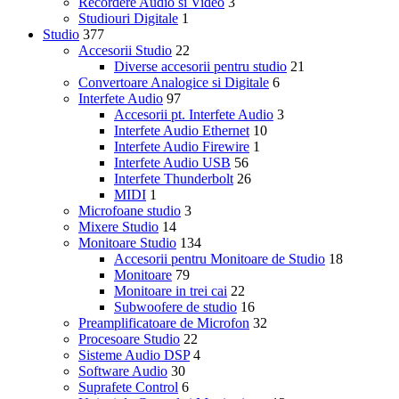
Recordere Audio si Video
3
Studiouri Digitale
1
Studio
377
Accesorii Studio
22
Diverse accesorii pentru studio
21
Convertoare Analogice si Digitale
6
Interfete Audio
97
Accesorii pt. Interfete Audio
3
Interfete Audio Ethernet
10
Interfete Audio Firewire
1
Interfete Audio USB
56
Interfete Thunderbolt
26
MIDI
1
Microfoane studio
3
Mixere Studio
14
Monitoare Studio
134
Accesorii pentru Monitoare de Studio
18
Monitoare
79
Monitoare in trei cai
22
Subwoofere de studio
16
Preamplificatoare de Microfon
32
Procesoare Studio
22
Sisteme Audio DSP
4
Software Audio
30
Suprafete Control
6