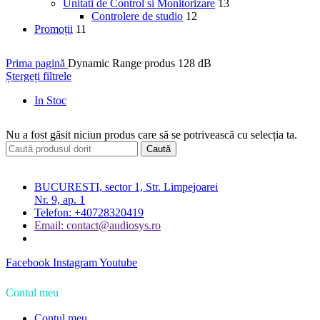
Unitati de Control si Monitorizare
13
Controlere de studio
12
Promoții
11
Prima pagină
Dynamic Range produs
128 dB
Ștergeți filtrele
In Stoc
Nu a fost găsit niciun produs care să se potrivească cu selecția ta.
Caută
BUCURESTI, sector 1, Str. Limpejoarei
Nr. 9, ap. 1
Telefon: +40728320419
Email: contact@audiosys.ro
Facebook
Instagram
Youtube
Contul meu
Contul meu