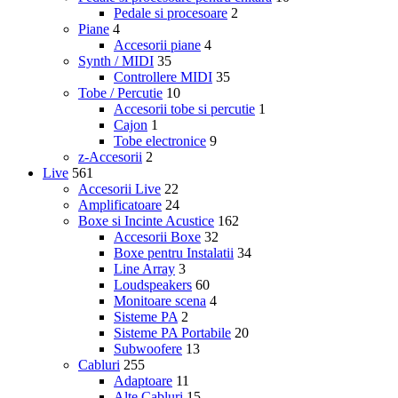
Pedale si procesoare
2
Piane
4
Accesorii piane
4
Synth / MIDI
35
Controllere MIDI
35
Tobe / Percutie
10
Accesorii tobe si percutie
1
Cajon
1
Tobe electronice
9
z-Accesorii
2
Live
561
Accesorii Live
22
Amplificatoare
24
Boxe si Incinte Acustice
162
Accesorii Boxe
32
Boxe pentru Instalatii
34
Line Array
3
Loudspeakers
60
Monitoare scena
4
Sisteme PA
2
Sisteme PA Portabile
20
Subwoofere
13
Cabluri
255
Adaptoare
11
Alte Cabluri
15