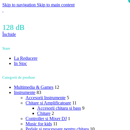
Skip to navigation
Skip to main content
i
128 dB
Închide
Stare
La Reducere
In Stoc
Categorii de produse
Multimedia & Games
12
Instrumente
83
Accesorii Instrumente
5
Chitare si Amplificatoare
11
Accesorii chitara si bass
9
Chitare
2
Controller si Mixer DJ
1
Music for kids
11
Pedale si procesoare pentru chitara
10