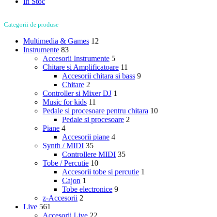
In Stoc
Categorii de produse
Multimedia & Games
12
Instrumente
83
Accesorii Instrumente
5
Chitare si Amplificatoare
11
Accesorii chitara si bass
9
Chitare
2
Controller si Mixer DJ
1
Music for kids
11
Pedale si procesoare pentru chitara
10
Pedale si procesoare
2
Piane
4
Accesorii piane
4
Synth / MIDI
35
Controllere MIDI
35
Tobe / Percutie
10
Accesorii tobe si percutie
1
Cajon
1
Tobe electronice
9
z-Accesorii
2
Live
561
Accesorii Live
22