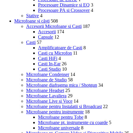
Procesoare Dinamice si EQ
3
Procesoare PA si Crossover
4
Stative
4
Microfoane și căști
508
Accesorii Microfoane si Casti
187
Accesorii
174
Capsule
12
Casti
57
Amplificatoare de Casti
8
Casti cu Microfon
11
Casti HiFi
4
Casti In-Ear
26
Casti Studio
10
Microfoane Condenser
14
Microfoane de Studio
58
Microfoane diafragma mica / Shotgun
34
Microfoane Headset
25
Microfoane Lavaliera
29
Microfoane Live si Voce
14
Microfoane pentru Instalatii si Broadcast
22
Microfoane pentru instrumente
18
Microfoane pentru Tobe
8
Microfoane pt. instrumente cu coarde
5
Microfoane universale
8