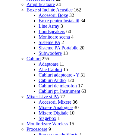
Amplificatoare
24
Boxe si Incinte Acustice
162
Accesorii Boxe
32
Boxe pentru Instalatii
34
Line Array
3
Loudspeakers
60
Monitoare scena
4
Sisteme PA
2
Sisteme PA Portabile
20
Subwoofere
13
Cabluri
255
Adaptoare
11
Alte Cabluri
15
Cabluri adaptoare - Y
31
Cabluri Audio
120
Cabluri de microfon
17
Cabluri pt. Instrument
63
Mixer Live si PA
77
Accesorii Mixere
36
Mixere Analogice
30
Mixere Digitale
10
Stagebox
1
Monitorizare Wireless
15
Procesoare
9
Procesoare de Efecte
1