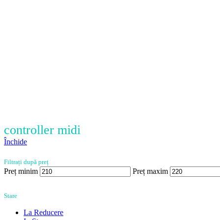
controller midi
Închide
Filtrați după preț
Preț minim
Preț maxim
Stare
La Reducere