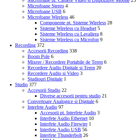
Microfoane pt. Camere Video si Dispozitive Mobile
25
Microfoane Stereo
4
Microfoane USB
6
Microfoane Wireless
46
Componente pt. Sisteme Wireless
28
Sisteme Wireless cu Headset
5
Sisteme Wireless cu Lavaliera
8
Sisteme Wireless cu Microfon
9
Recording
372
Accesorii Recording
338
Boom Pole
6
Mixere / Recordere Portabile de Teren
6
Recordere Audio Digitale si Teren
20
Recordere Audio si Video
3
Studiouri Digitale
1
Studio
377
Accesorii Studio
22
Diverse accesorii pentru studio
21
Convertoare Analogice si Digitale
6
Interfete Audio
97
Accesorii pt. Interfete Audio
3
Interfete Audio Ethernet
10
Interfete Audio Firewire
1
Interfete Audio USB
56
Interfete Thunderbolt
26