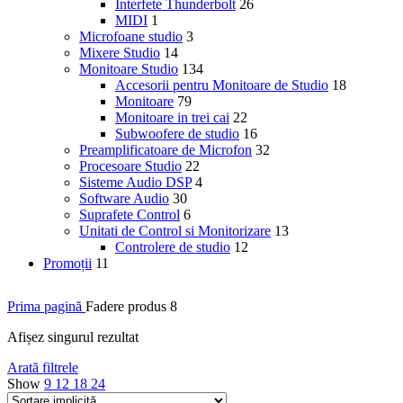
Interfete Thunderbolt
26
MIDI
1
Microfoane studio
3
Mixere Studio
14
Monitoare Studio
134
Accesorii pentru Monitoare de Studio
18
Monitoare
79
Monitoare in trei cai
22
Subwoofere de studio
16
Preamplificatoare de Microfon
32
Procesoare Studio
22
Sisteme Audio DSP
4
Software Audio
30
Suprafete Control
6
Unitati de Control si Monitorizare
13
Controlere de studio
12
Promoții
11
Prima pagină
Fadere produs
8
Afișez singurul rezultat
Arată filtrele
Show
9
12
18
24