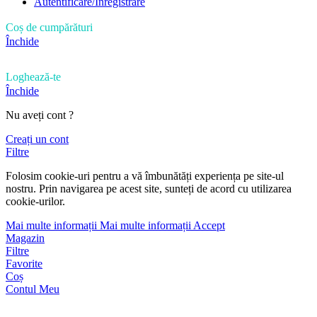
Autentificare/Înregistrare
Coș de cumpărături
Închide
Loghează-te
Închide
Nu aveți cont ?
Creați un cont
Filtre
Folosim cookie-uri pentru a vă îmbunătăți experiența pe site-ul
nostru. Prin navigarea pe acest site, sunteți de acord cu utilizarea
cookie-urilor.
Mai multe informații
Mai multe informații
Accept
Magazin
Filtre
Favorite
Coș
Contul Meu