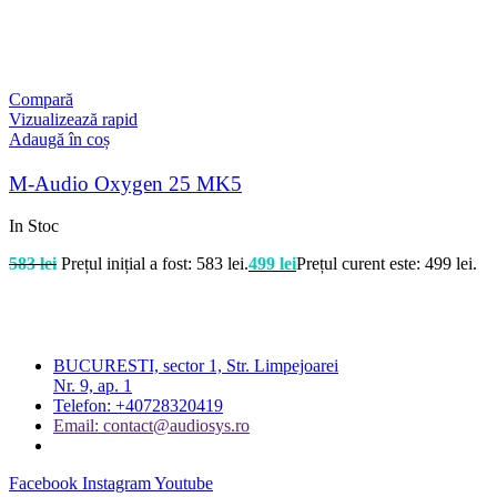
Compară
Vizualizează rapid
Adaugă în coș
M-Audio Oxygen 25 MK5
In Stoc
583
lei
Prețul inițial a fost: 583 lei.
499
lei
Prețul curent este: 499 lei.
BUCURESTI, sector 1, Str. Limpejoarei
Nr. 9, ap. 1
Telefon: +40728320419
Email: contact@audiosys.ro
Facebook
Instagram
Youtube