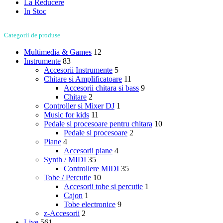
La Reducere
In Stoc
Categorii de produse
Multimedia & Games
12
Instrumente
83
Accesorii Instrumente
5
Chitare si Amplificatoare
11
Accesorii chitara si bass
9
Chitare
2
Controller si Mixer DJ
1
Music for kids
11
Pedale si procesoare pentru chitara
10
Pedale si procesoare
2
Piane
4
Accesorii piane
4
Synth / MIDI
35
Controllere MIDI
35
Tobe / Percutie
10
Accesorii tobe si percutie
1
Cajon
1
Tobe electronice
9
z-Accesorii
2
Live
561