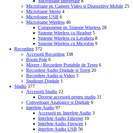
Microfoane universale
8
Microfoane pt. Camere Video si Dispozitive Mobile
25
Microfoane Stereo
4
Microfoane USB
6
Microfoane Wireless
46
Componente pt. Sisteme Wireless
28
Sisteme Wireless cu Headset
5
Sisteme Wireless cu Lavaliera
8
Sisteme Wireless cu Microfon
9
Recording
372
Accesorii Recording
338
Boom Pole
6
Mixere / Recordere Portabile de Teren
6
Recordere Audio Digitale si Teren
20
Recordere Audio si Video
3
Studiouri Digitale
1
Studio
377
Accesorii Studio
22
Diverse accesorii pentru studio
21
Convertoare Analogice si Digitale
6
Interfete Audio
97
Accesorii pt. Interfete Audio
3
Interfete Audio Ethernet
10
Interfete Audio Firewire
1
Interfete Audio USB
56