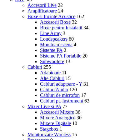
Accesorii Live
22
Amplificatoare
24
Boxe si Incinte Acustice
162
Accesorii Boxe
32
Boxe pentru Instalatii
34
Line Array
3
Loudspeakers
60
Monitoare scena
4
Sisteme PA
2
Sisteme PA Portabile
20
Subwoofere
13
Cabluri
255
Adaptoare
11
Alte Cabluri
15
Cabluri adaptoare - Y
31
Cabluri Audio
120
Cabluri de microfon
17
Cabluri pt. Instrument
63
Mixer Live si PA
77
Accesorii Mixere
36
Mixere Analogice
30
Mixere Digitale
10
Stagebox
1
Monitorizare Wireless
15