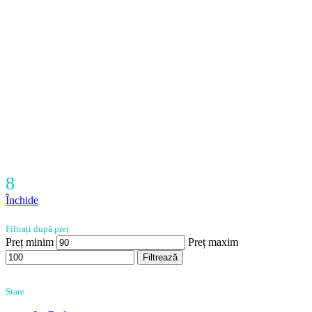
8
Închide
Filtrați după preț
Preț minim
Preț maxim
Filtrează
Stare