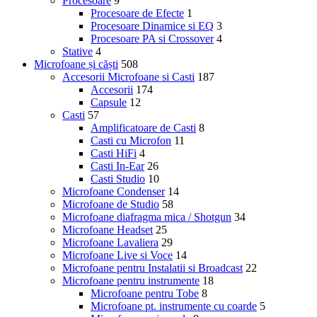
Procesoare
9
Procesoare de Efecte
1
Procesoare Dinamice si EQ
3
Procesoare PA si Crossover
4
Stative
4
Microfoane și căști
508
Accesorii Microfoane si Casti
187
Accesorii
174
Capsule
12
Casti
57
Amplificatoare de Casti
8
Casti cu Microfon
11
Casti HiFi
4
Casti In-Ear
26
Casti Studio
10
Microfoane Condenser
14
Microfoane de Studio
58
Microfoane diafragma mica / Shotgun
34
Microfoane Headset
25
Microfoane Lavaliera
29
Microfoane Live si Voce
14
Microfoane pentru Instalatii si Broadcast
22
Microfoane pentru instrumente
18
Microfoane pentru Tobe
8
Microfoane pt. instrumente cu coarde
5