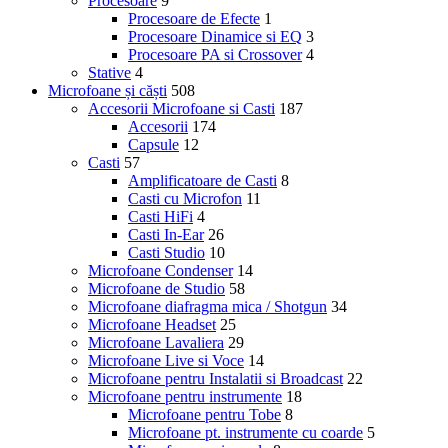
Procesoare
9
Procesoare de Efecte
1
Procesoare Dinamice si EQ
3
Procesoare PA si Crossover
4
Stative
4
Microfoane și căști
508
Accesorii Microfoane si Casti
187
Accesorii
174
Capsule
12
Casti
57
Amplificatoare de Casti
8
Casti cu Microfon
11
Casti HiFi
4
Casti In-Ear
26
Casti Studio
10
Microfoane Condenser
14
Microfoane de Studio
58
Microfoane diafragma mica / Shotgun
34
Microfoane Headset
25
Microfoane Lavaliera
29
Microfoane Live si Voce
14
Microfoane pentru Instalatii si Broadcast
22
Microfoane pentru instrumente
18
Microfoane pentru Tobe
8
Microfoane pt. instrumente cu coarde
5