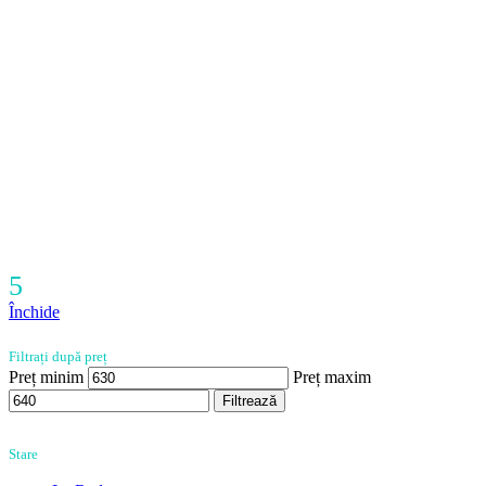
5
Închide
Filtrați după preț
Preț minim
Preț maxim
Filtrează
Stare