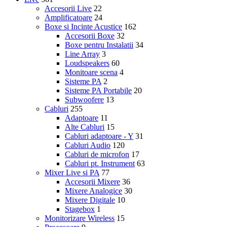
Accesorii Live
22
Amplificatoare
24
Boxe si Incinte Acustice
162
Accesorii Boxe
32
Boxe pentru Instalatii
34
Line Array
3
Loudspeakers
60
Monitoare scena
4
Sisteme PA
2
Sisteme PA Portabile
20
Subwoofere
13
Cabluri
255
Adaptoare
11
Alte Cabluri
15
Cabluri adaptoare - Y
31
Cabluri Audio
120
Cabluri de microfon
17
Cabluri pt. Instrument
63
Mixer Live si PA
77
Accesorii Mixere
36
Mixere Analogice
30
Mixere Digitale
10
Stagebox
1
Monitorizare Wireless
15