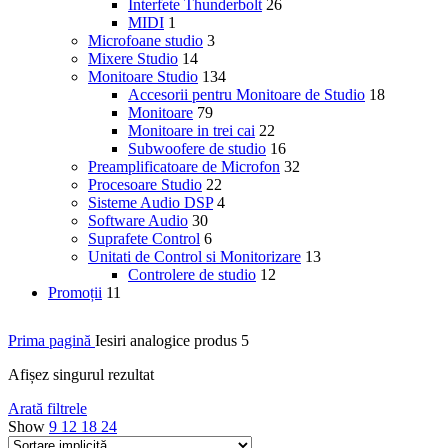
Interfete Thunderbolt
26
MIDI
1
Microfoane studio
3
Mixere Studio
14
Monitoare Studio
134
Accesorii pentru Monitoare de Studio
18
Monitoare
79
Monitoare in trei cai
22
Subwoofere de studio
16
Preamplificatoare de Microfon
32
Procesoare Studio
22
Sisteme Audio DSP
4
Software Audio
30
Suprafete Control
6
Unitati de Control si Monitorizare
13
Controlere de studio
12
Promoții
11
Prima pagină
Iesiri analogice produs
5
Afișez singurul rezultat
Arată filtrele
Show
9
12
18
24