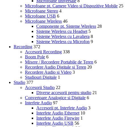
Microfoane universale
8
Microfoane pt. Camere Video si Dispozitive Mobile
25
Microfoane Stereo
4
Microfoane USB
6
Microfoane Wireless
46
Componente pt. Sisteme Wireless
28
Sisteme Wireless cu Headset
5
Sisteme Wireless cu Lavaliera
8
Sisteme Wireless cu Microfon
9
Recording
372
Accesorii Recording
338
Boom Pole
6
Mixere / Recordere Portabile de Teren
6
Recordere Audio Digitale si Teren
20
Recordere Audio si Video
3
Studiouri Digitale
1
Studio
377
Accesorii Studio
22
Diverse accesorii pentru studio
21
Convertoare Analogice si Digitale
6
Interfete Audio
97
Accesorii pt. Interfete Audio
3
Interfete Audio Ethernet
10
Interfete Audio Firewire
1
Interfete Audio USB
56