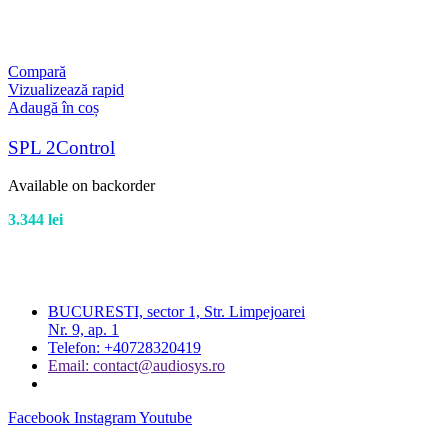
Compară
Vizualizează rapid
Adaugă în coș
SPL 2Control
Available on backorder
3.344
lei
BUCURESTI, sector 1, Str. Limpejoarei
Nr. 9, ap. 1
Telefon: +40728320419
Email: contact@audiosys.ro
Facebook
Instagram
Youtube