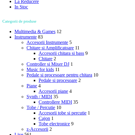
La Reducere
In Stoc
Categorii de produse
Multimedia & Games
12
Instrumente
83
Accesorii Instrumente
5
Chitare si Amplificatoare
11
Accesorii chitara si bass
9
Chitare
2
Controller si Mixer DJ
1
Music for kids
11
Pedale si procesoare pentru chitara
10
Pedale si procesoare
2
Piane
4
Accesorii piane
4
Synth / MIDI
35
Controllere MIDI
35
Tobe / Percutie
10
Accesorii tobe si percutie
1
Cajon
1
Tobe electronice
9
z-Accesorii
2
Live
561