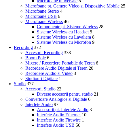
Microfoane universale
8
Microfoane pt. Camere Video si Dispozitive Mobile
25
Microfoane Stereo
4
Microfoane USB
6
Microfoane Wireless
46
Componente pt. Sisteme Wireless
28
Sisteme Wireless cu Headset
5
Sisteme Wireless cu Lavaliera
8
Sisteme Wireless cu Microfon
9
Recording
372
Accesorii Recording
338
Boom Pole
6
Mixere / Recordere Portabile de Teren
6
Recordere Audio Digitale si Teren
20
Recordere Audio si Video
3
Studiouri Digitale
1
Studio
377
Accesorii Studio
22
Diverse accesorii pentru studio
21
Convertoare Analogice si Digitale
6
Interfete Audio
97
Accesorii pt. Interfete Audio
3
Interfete Audio Ethernet
10
Interfete Audio Firewire
1
Interfete Audio USB
56