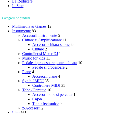
La Reducere
In Stoc
Categorii de produse
Multimedia & Games
12
Instrumente
83
Accesorii Instrumente
5
Chitare si Amplificatoare
11
Accesorii chitara si bass
9
Chitare
2
Controller si Mixer DJ
1
Music for kids
11
Pedale si procesoare pentru chitara
10
Pedale si procesoare
2
Piane
4
Accesorii piane
4
Synth / MIDI
35
Controllere MIDI
35
Tobe / Percutie
10
Accesorii tobe si percutie
1
Cajon
1
Tobe electronice
9
z-Accesorii
2
Live
561