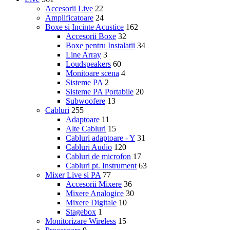
Accesorii Live
22
Amplificatoare
24
Boxe si Incinte Acustice
162
Accesorii Boxe
32
Boxe pentru Instalatii
34
Line Array
3
Loudspeakers
60
Monitoare scena
4
Sisteme PA
2
Sisteme PA Portabile
20
Subwoofere
13
Cabluri
255
Adaptoare
11
Alte Cabluri
15
Cabluri adaptoare - Y
31
Cabluri Audio
120
Cabluri de microfon
17
Cabluri pt. Instrument
63
Mixer Live si PA
77
Accesorii Mixere
36
Mixere Analogice
30
Mixere Digitale
10
Stagebox
1
Monitorizare Wireless
15