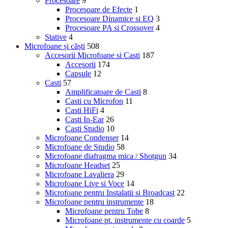
Procesoare
9
Procesoare de Efecte
1
Procesoare Dinamice si EQ
3
Procesoare PA si Crossover
4
Stative
4
Microfoane și căști
508
Accesorii Microfoane si Casti
187
Accesorii
174
Capsule
12
Casti
57
Amplificatoare de Casti
8
Casti cu Microfon
11
Casti HiFi
4
Casti In-Ear
26
Casti Studio
10
Microfoane Condenser
14
Microfoane de Studio
58
Microfoane diafragma mica / Shotgun
34
Microfoane Headset
25
Microfoane Lavaliera
29
Microfoane Live si Voce
14
Microfoane pentru Instalatii si Broadcast
22
Microfoane pentru instrumente
18
Microfoane pentru Tobe
8
Microfoane pt. instrumente cu coarde
5