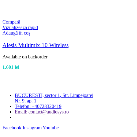
Compară
Vizualizează rapid
Adaugă în coș
Alesis Multimix 10 Wireless
Available on backorder
1.601
lei
BUCURESTI, sector 1, Str. Limpejoarei
Nr. 9, ap. 1
Telefon: +40728320419
Email: contact@audiosys.ro
Facebook
Instagram
Youtube