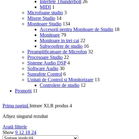
Interfete Thunderbolt
26
MIDI
1
Microfoane studio
3
Mixere Studio
14
Monitoare Studio
134
Accesorii pentru Monitoare de Studio
18
Monitoare
79
Monitoare in trei cai
22
Subwoofere de studio
16
Preamplificatoare de Microfon
32
Procesoare Studio
22
Sisteme Audio DSP
4
Software Audio
30
Suprafete Control
6
Unitati de Control si Monitorizare
13
Controlere de studio
12
Promoții
11
Prima pagină
Intrare XLR produs
4
Afișez singurul rezultat
Arată filtrele
Show
9
12
18
24