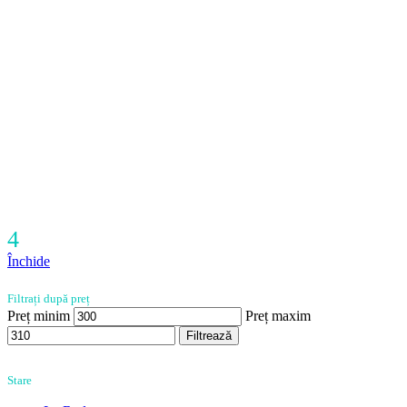
4
Închide
Filtrați după preț
Preț minim
Preț maxim
Filtrează
Stare