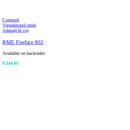
Compară
Vizualizează rapid
Adaugă în coș
RME Fireface 802
Available on backorder
9.344
lei