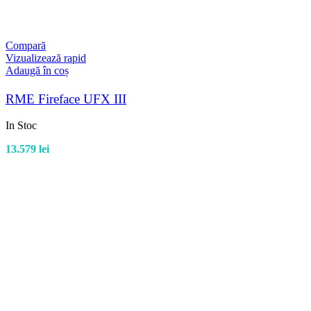
Compară
Vizualizează rapid
Adaugă în coș
RME Fireface UFX III
In Stoc
13.579
lei