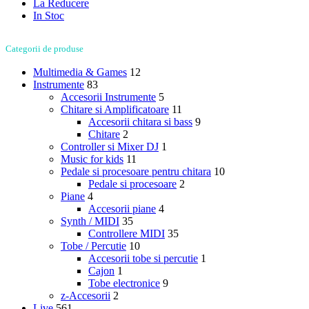
La Reducere
In Stoc
Categorii de produse
Multimedia & Games
12
Instrumente
83
Accesorii Instrumente
5
Chitare si Amplificatoare
11
Accesorii chitara si bass
9
Chitare
2
Controller si Mixer DJ
1
Music for kids
11
Pedale si procesoare pentru chitara
10
Pedale si procesoare
2
Piane
4
Accesorii piane
4
Synth / MIDI
35
Controllere MIDI
35
Tobe / Percutie
10
Accesorii tobe si percutie
1
Cajon
1
Tobe electronice
9
z-Accesorii
2
Live
561