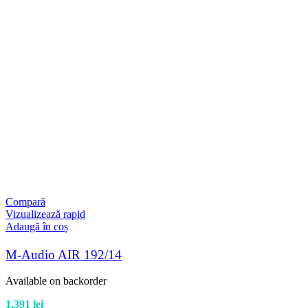
Compară
Vizualizează rapid
Adaugă în coș
M-Audio AIR 192/14
Available on backorder
1.391
lei