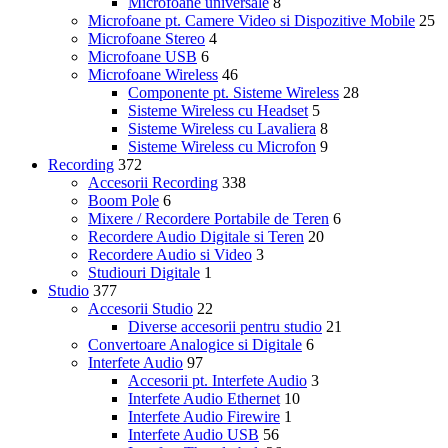
Microfoane universale
8
Microfoane pt. Camere Video si Dispozitive Mobile
25
Microfoane Stereo
4
Microfoane USB
6
Microfoane Wireless
46
Componente pt. Sisteme Wireless
28
Sisteme Wireless cu Headset
5
Sisteme Wireless cu Lavaliera
8
Sisteme Wireless cu Microfon
9
Recording
372
Accesorii Recording
338
Boom Pole
6
Mixere / Recordere Portabile de Teren
6
Recordere Audio Digitale si Teren
20
Recordere Audio si Video
3
Studiouri Digitale
1
Studio
377
Accesorii Studio
22
Diverse accesorii pentru studio
21
Convertoare Analogice si Digitale
6
Interfete Audio
97
Accesorii pt. Interfete Audio
3
Interfete Audio Ethernet
10
Interfete Audio Firewire
1
Interfete Audio USB
56