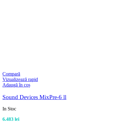
Compară
Vizualizează rapid
Adaugă în coș
Sound Devices MixPre-6 ll
In Stoc
6.483
lei