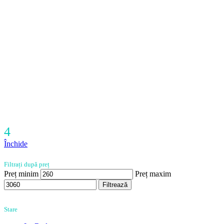
4
Închide
Filtrați după preț
Preț minim
Preț maxim
Filtrează
Stare