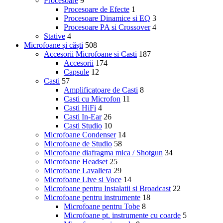
Procesoare
9
Procesoare de Efecte
1
Procesoare Dinamice si EQ
3
Procesoare PA si Crossover
4
Stative
4
Microfoane și căști
508
Accesorii Microfoane si Casti
187
Accesorii
174
Capsule
12
Casti
57
Amplificatoare de Casti
8
Casti cu Microfon
11
Casti HiFi
4
Casti In-Ear
26
Casti Studio
10
Microfoane Condenser
14
Microfoane de Studio
58
Microfoane diafragma mica / Shotgun
34
Microfoane Headset
25
Microfoane Lavaliera
29
Microfoane Live si Voce
14
Microfoane pentru Instalatii si Broadcast
22
Microfoane pentru instrumente
18
Microfoane pentru Tobe
8
Microfoane pt. instrumente cu coarde
5