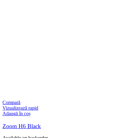
Compară
Vizualizează rapid
Adaugă în coș
Zoom H6 Black
Available on backorder