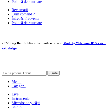
Politică de returnare
Reclamații
Cum comand ?
Întrebări frecvente
Politică de returnare
2022
King Bee SRL
Toate drepturile rezervate.
Made by WebTeam ❤️. Servicii
web design.
Caută
Meniu
Categorii
Live
Instrumente
Microfoane și căști
Studio