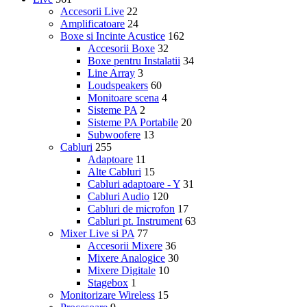
Accesorii Live
22
Amplificatoare
24
Boxe si Incinte Acustice
162
Accesorii Boxe
32
Boxe pentru Instalatii
34
Line Array
3
Loudspeakers
60
Monitoare scena
4
Sisteme PA
2
Sisteme PA Portabile
20
Subwoofere
13
Cabluri
255
Adaptoare
11
Alte Cabluri
15
Cabluri adaptoare - Y
31
Cabluri Audio
120
Cabluri de microfon
17
Cabluri pt. Instrument
63
Mixer Live si PA
77
Accesorii Mixere
36
Mixere Analogice
30
Mixere Digitale
10
Stagebox
1
Monitorizare Wireless
15