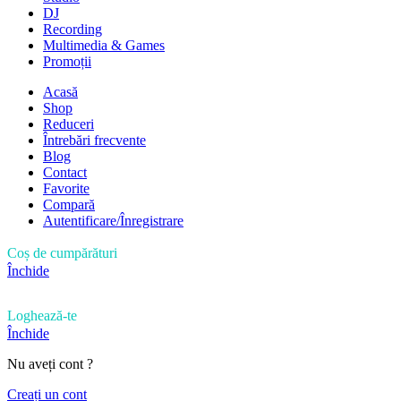
DJ
Recording
Multimedia & Games
Promoții
Acasă
Shop
Reduceri
Întrebări frecvente
Blog
Contact
Favorite
Compară
Autentificare/Înregistrare
Coș de cumpărături
Închide
Loghează-te
Închide
Nu aveți cont ?
Creați un cont