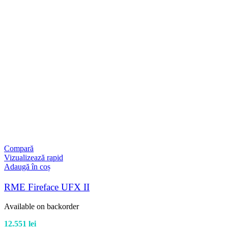
Compară
Vizualizează rapid
Adaugă în coș
RME Fireface UFX II
Available on backorder
12.551
lei