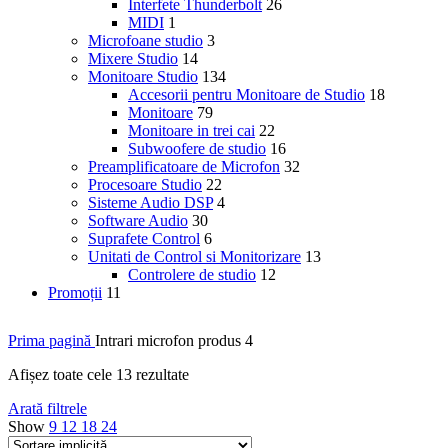
Interfete Thunderbolt
26
MIDI
1
Microfoane studio
3
Mixere Studio
14
Monitoare Studio
134
Accesorii pentru Monitoare de Studio
18
Monitoare
79
Monitoare in trei cai
22
Subwoofere de studio
16
Preamplificatoare de Microfon
32
Procesoare Studio
22
Sisteme Audio DSP
4
Software Audio
30
Suprafete Control
6
Unitati de Control si Monitorizare
13
Controlere de studio
12
Promoții
11
Prima pagină
Intrari microfon produs
4
Afișez toate cele 13 rezultate
Arată filtrele
Show
9
12
18
24