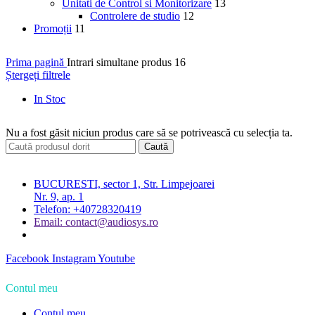
Unitati de Control si Monitorizare
13
Controlere de studio
12
Promoții
11
Prima pagină
Intrari simultane produs
16
Ștergeți filtrele
In Stoc
Nu a fost găsit niciun produs care să se potrivească cu selecția ta.
Caută
BUCURESTI, sector 1, Str. Limpejoarei
Nr. 9, ap. 1
Telefon: +40728320419
Email: contact@audiosys.ro
Facebook
Instagram
Youtube
Contul meu
Contul meu