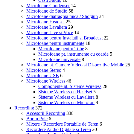
Casti Studio
10
Microfoane Condenser
14
Microfoane de Studio
58
Microfoane diafragma mica / Shotgun
34
Microfoane Headset
25
Microfoane Lavaliera
29
Microfoane Live si Voce
14
Microfoane pentru Instalatii si Broadcast
22
Microfoane pentru instrumente
18
Microfoane pentru Tobe
8
Microfoane pt. instrumente cu coarde
5
Microfoane universale
8
Microfoane pt. Camere Video si Dispozitive Mobile
25
Microfoane Stereo
4
Microfoane USB
6
Microfoane Wireless
46
Componente pt. Sisteme Wireless
28
Sisteme Wireless cu Headset
5
Sisteme Wireless cu Lavaliera
8
Sisteme Wireless cu Microfon
9
Recording
372
Accesorii Recording
338
Boom Pole
6
Mixere / Recordere Portabile de Teren
6
Recordere Audio Digitale si Teren
20