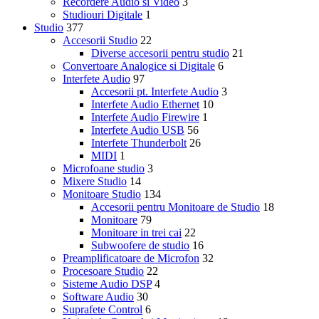
Recordere Audio si Video
3
Studiouri Digitale
1
Studio
377
Accesorii Studio
22
Diverse accesorii pentru studio
21
Convertoare Analogice si Digitale
6
Interfete Audio
97
Accesorii pt. Interfete Audio
3
Interfete Audio Ethernet
10
Interfete Audio Firewire
1
Interfete Audio USB
56
Interfete Thunderbolt
26
MIDI
1
Microfoane studio
3
Mixere Studio
14
Monitoare Studio
134
Accesorii pentru Monitoare de Studio
18
Monitoare
79
Monitoare in trei cai
22
Subwoofere de studio
16
Preamplificatoare de Microfon
32
Procesoare Studio
22
Sisteme Audio DSP
4
Software Audio
30
Suprafete Control
6