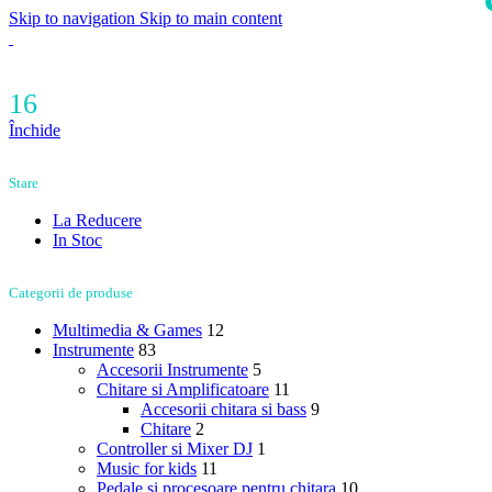
Skip to navigation
Skip to main content
i
16
Închide
Stare
La Reducere
In Stoc
Categorii de produse
Multimedia & Games
12
Instrumente
83
Accesorii Instrumente
5
Chitare si Amplificatoare
11
Accesorii chitara si bass
9
Chitare
2
Controller si Mixer DJ
1
Music for kids
11
Pedale si procesoare pentru chitara
10