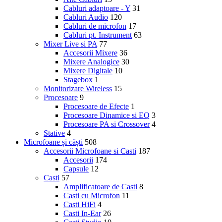
Cabluri adaptoare - Y
31
Cabluri Audio
120
Cabluri de microfon
17
Cabluri pt. Instrument
63
Mixer Live si PA
77
Accesorii Mixere
36
Mixere Analogice
30
Mixere Digitale
10
Stagebox
1
Monitorizare Wireless
15
Procesoare
9
Procesoare de Efecte
1
Procesoare Dinamice si EQ
3
Procesoare PA si Crossover
4
Stative
4
Microfoane și căști
508
Accesorii Microfoane si Casti
187
Accesorii
174
Capsule
12
Casti
57
Amplificatoare de Casti
8
Casti cu Microfon
11
Casti HiFi
4
Casti In-Ear
26