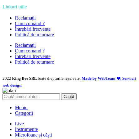
Linkuri utile
Reclamații
Cum comand ?
Întrebări frecvente
Politică de returnare
Reclamații
Cum comand ?
Întrebări frecvente
Politică de returnare
2022
King Bee SRL
Toate drepturile rezervate.
Made by WebTeam ❤️. Servicii
web design.
Caută
Meniu
Categorii
Live
Instrumente
Microfoane și căști