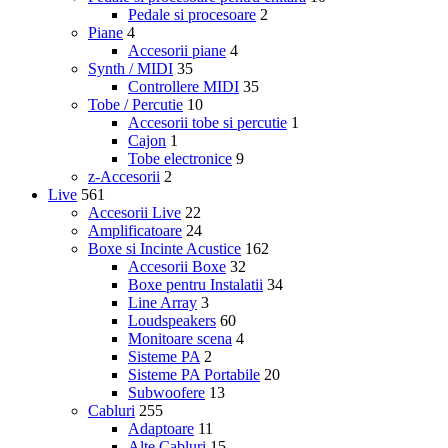
Pedale si procesoare
2
Piane
4
Accesorii piane
4
Synth / MIDI
35
Controllere MIDI
35
Tobe / Percutie
10
Accesorii tobe si percutie
1
Cajon
1
Tobe electronice
9
z-Accesorii
2
Live
561
Accesorii Live
22
Amplificatoare
24
Boxe si Incinte Acustice
162
Accesorii Boxe
32
Boxe pentru Instalatii
34
Line Array
3
Loudspeakers
60
Monitoare scena
4
Sisteme PA
2
Sisteme PA Portabile
20
Subwoofere
13
Cabluri
255
Adaptoare
11
Alte Cabluri
15