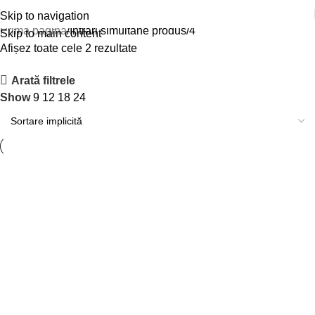
4
Skip to navigation
Prima pagină
Intrari simultane produs
4
Skip to main content
Afișez toate cele 2 rezultate
Arată filtrele
Show
9
12
18
24