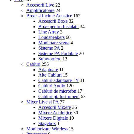
Accesorii Live
22
Amplificatoare
24
Boxe si Incinte Acustice
162
Accesorii Boxe
32
Boxe pentru Instalatii
34
Line Array
3
Loudspeakers
60
Monitoare scena
4
Sisteme PA
2
Sisteme PA Portabile
20
Subwoofere
13
Cabluri
255
Adaptoare
11
Alte Cabluri
15
Cabluri adaptoare - Y
31
Cabluri Audio
120
Cabluri de microfon
17
Cabluri pt. Instrument
63
Mixer Live si PA
77
Accesorii Mixere
36
Mixere Analogice
30
Mixere Digitale
10
Stagebox
1
Monitorizare Wireless
15