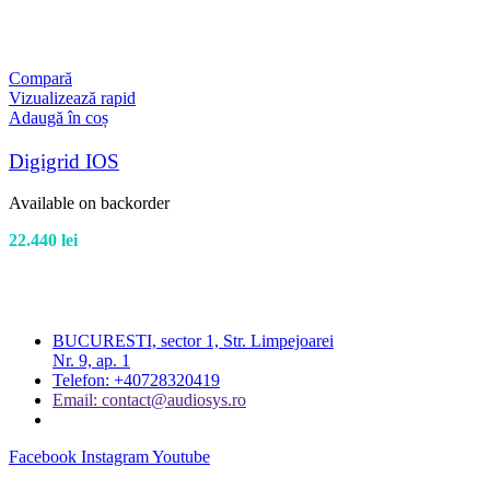
Compară
Vizualizează rapid
Adaugă în coș
Digigrid IOS
Available on backorder
22.440
lei
BUCURESTI, sector 1, Str. Limpejoarei
Nr. 9, ap. 1
Telefon: +40728320419
Email: contact@audiosys.ro
Facebook
Instagram
Youtube