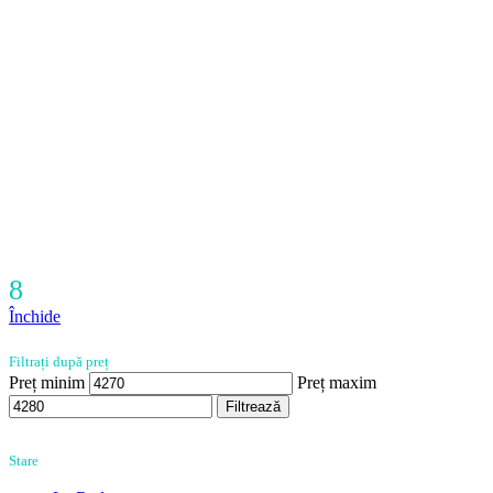
8
Închide
Filtrați după preț
Preț minim
Preț maxim
Filtrează
Stare