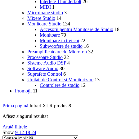
Interfete Thunderbolt
26
MIDI
1
Microfoane studio
3
Mixere Studio
14
Monitoare Studio
134
Accesorii pentru Monitoare de Studio
18
Monitoare
79
Monitoare in trei cai
22
Subwoofere de studio
16
Preamplificatoare de Microfon
32
Procesoare Studio
22
Sisteme Audio DSP
4
Software Audio
30
Suprafete Control
6
Unitati de Control si Monitorizare
13
Controlere de studio
12
Promoții
11
Prima pagină
Intrari XLR produs
8
Afișez singurul rezultat
Arată filtrele
Show
9
12
18
24