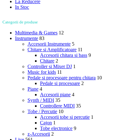
La Reducere
In Stoc
Categorii de produse
Multimedia & Games
12
Instrumente
83
Accesorii Instrumente
5
Chitare si Amplificatoare
11
Accesorii chitara si bass
9
Chitare
2
Controller si Mixer DJ
1
Music for kids
11
Pedale si procesoare pentru chitara
10
Pedale si procesoare
2
Piane
4
Accesorii piane
4
Synth / MIDI
35
Controllere MIDI
35
Tobe / Percutie
10
Accesorii tobe si percutie
1
Cajon
1
Tobe electronice
9
z-Accesorii
2
Live
561