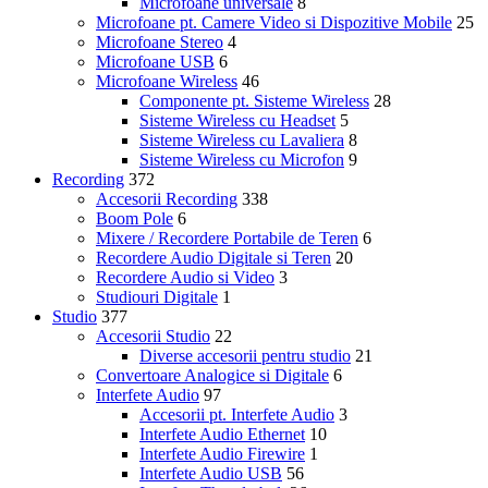
Microfoane universale
8
Microfoane pt. Camere Video si Dispozitive Mobile
25
Microfoane Stereo
4
Microfoane USB
6
Microfoane Wireless
46
Componente pt. Sisteme Wireless
28
Sisteme Wireless cu Headset
5
Sisteme Wireless cu Lavaliera
8
Sisteme Wireless cu Microfon
9
Recording
372
Accesorii Recording
338
Boom Pole
6
Mixere / Recordere Portabile de Teren
6
Recordere Audio Digitale si Teren
20
Recordere Audio si Video
3
Studiouri Digitale
1
Studio
377
Accesorii Studio
22
Diverse accesorii pentru studio
21
Convertoare Analogice si Digitale
6
Interfete Audio
97
Accesorii pt. Interfete Audio
3
Interfete Audio Ethernet
10
Interfete Audio Firewire
1
Interfete Audio USB
56