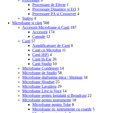
Procesoare
9
Procesoare de Efecte
1
Procesoare Dinamice si EQ
3
Procesoare PA si Crossover
4
Stative
4
Microfoane și căști
508
Accesorii Microfoane si Casti
187
Accesorii
174
Capsule
12
Casti
57
Amplificatoare de Casti
8
Casti cu Microfon
11
Casti HiFi
4
Casti In-Ear
26
Casti Studio
10
Microfoane Condenser
14
Microfoane de Studio
58
Microfoane diafragma mica / Shotgun
34
Microfoane Headset
25
Microfoane Lavaliera
29
Microfoane Live si Voce
14
Microfoane pentru Instalatii si Broadcast
22
Microfoane pentru instrumente
18
Microfoane pentru Tobe
8
Microfoane pt. instrumente cu coarde
5