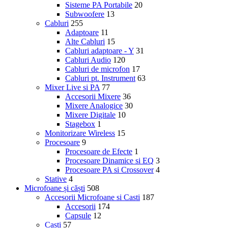
Sisteme PA Portabile
20
Subwoofere
13
Cabluri
255
Adaptoare
11
Alte Cabluri
15
Cabluri adaptoare - Y
31
Cabluri Audio
120
Cabluri de microfon
17
Cabluri pt. Instrument
63
Mixer Live si PA
77
Accesorii Mixere
36
Mixere Analogice
30
Mixere Digitale
10
Stagebox
1
Monitorizare Wireless
15
Procesoare
9
Procesoare de Efecte
1
Procesoare Dinamice si EQ
3
Procesoare PA si Crossover
4
Stative
4
Microfoane și căști
508
Accesorii Microfoane si Casti
187
Accesorii
174
Capsule
12
Casti
57