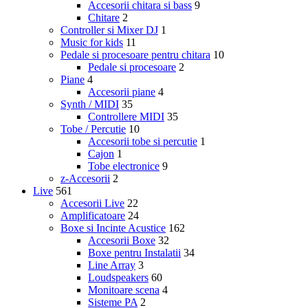
Accesorii chitara si bass
9
Chitare
2
Controller si Mixer DJ
1
Music for kids
11
Pedale si procesoare pentru chitara
10
Pedale si procesoare
2
Piane
4
Accesorii piane
4
Synth / MIDI
35
Controllere MIDI
35
Tobe / Percutie
10
Accesorii tobe si percutie
1
Cajon
1
Tobe electronice
9
z-Accesorii
2
Live
561
Accesorii Live
22
Amplificatoare
24
Boxe si Incinte Acustice
162
Accesorii Boxe
32
Boxe pentru Instalatii
34
Line Array
3
Loudspeakers
60
Monitoare scena
4
Sisteme PA
2