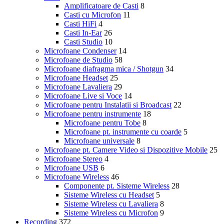
Amplificatoare de Casti
8
Casti cu Microfon
11
Casti HiFi
4
Casti In-Ear
26
Casti Studio
10
Microfoane Condenser
14
Microfoane de Studio
58
Microfoane diafragma mica / Shotgun
34
Microfoane Headset
25
Microfoane Lavaliera
29
Microfoane Live si Voce
14
Microfoane pentru Instalatii si Broadcast
22
Microfoane pentru instrumente
18
Microfoane pentru Tobe
8
Microfoane pt. instrumente cu coarde
5
Microfoane universale
8
Microfoane pt. Camere Video si Dispozitive Mobile
25
Microfoane Stereo
4
Microfoane USB
6
Microfoane Wireless
46
Componente pt. Sisteme Wireless
28
Sisteme Wireless cu Headset
5
Sisteme Wireless cu Lavaliera
8
Sisteme Wireless cu Microfon
9
Recording
372