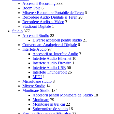
Accesorii Recording
338
Boom Pole
6
Mixere / Recordere Portabile de Teren
6
Recordere Audio Digitale si Teren
20
Recordere Audio si Video
3
Studiouri Digitale
1
Studio
377
Accesorii Studio
22
Diverse accesorii pentru studio
21
Convertoare Analogice si Digitale
6
Interfete Audio
97
Accesorii pt. Interfete Audio
3
Interfete Audio Ethernet
10
Interfete Audio Firewire
1
Interfete Audio USB
56
Interfete Thunderbolt
26
MIDI
1
Microfoane studio
3
Mixere Studio
14
Monitoare Studio
134
Accesorii pentru Monitoare de Studio
18
Monitoare
79
Monitoare in trei cai
22
Subwoofere de studio
16
Preamplificatoare de Microfon
32