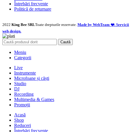
Întrebări frecvente
Politică de returnare
2022
King Bee SRL
Toate drepturile rezervate.
Made by WebTeam ❤️. Servicii
web design.
Caută
Meniu
Categorii
Live
Instrumente
Microfoane și căști
Studio
DJ
Recording
Multimedia & Games
Promoții
Acasă
Shop
Reduceri
Întrebări frecvente