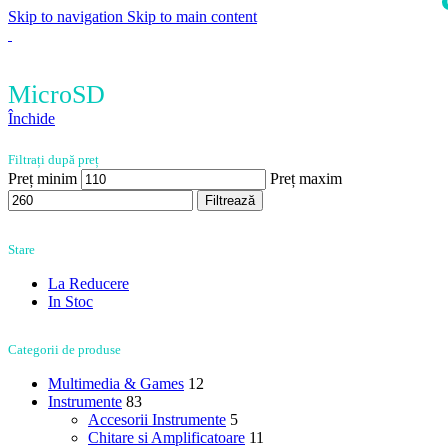
Skip to navigation
Skip to main content
i
MicroSD
Închide
Filtrați după preț
Preț minim
Preț maxim
Filtrează
Stare
La Reducere
In Stoc
Categorii de produse
Multimedia & Games
12
Instrumente
83
Accesorii Instrumente
5
Chitare si Amplificatoare
11