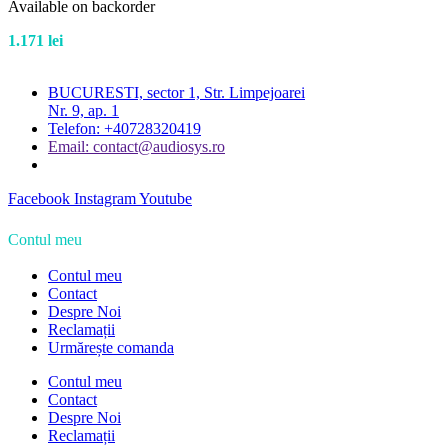
Available on backorder
1.171
lei
BUCURESTI, sector 1, Str. Limpejoarei
Nr. 9, ap. 1
Telefon: +40728320419
Email: contact@audiosys.ro
Facebook
Instagram
Youtube
Contul meu
Contul meu
Contact
Despre Noi
Reclamații
Urmărește comanda
Contul meu
Contact
Despre Noi
Reclamații