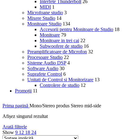
Interfete Thunderbolt
26
MIDI
1
Microfoane studio
3
Mixere Studio
14
Monitoare Studio
134
Accesorii pentru Monitoare de Studio
18
Monitoare
79
Monitoare in trei cai
22
Subwoofere de studio
16
Preamplificatoare de Microfon
32
Procesoare Studio
22
Sisteme Audio DSP
4
Software Audio
30
Suprafete Control
6
Unitati de Control si Monitorizare
13
Controlere de studio
12
Promoții
11
Prima pagină
Mono/Stereo produs
Stereo mid-side
Afișez singurul rezultat
Arată filtrele
Show
9
12
18
24