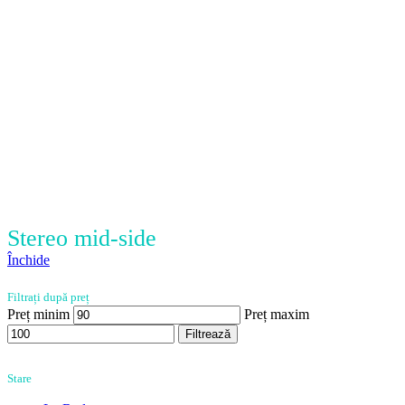
Stereo mid-side
Închide
Filtrați după preț
Preț minim
Preț maxim
Filtrează
Stare