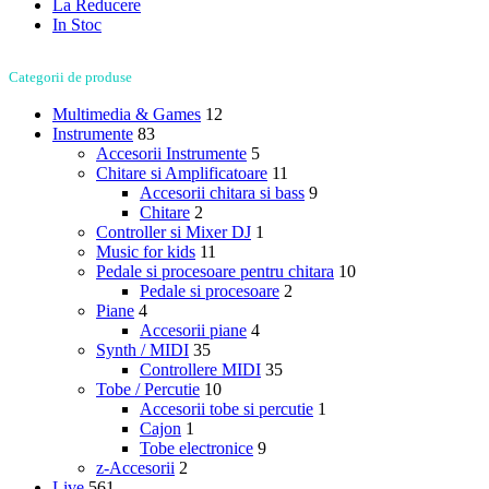
La Reducere
In Stoc
Categorii de produse
Multimedia & Games
12
Instrumente
83
Accesorii Instrumente
5
Chitare si Amplificatoare
11
Accesorii chitara si bass
9
Chitare
2
Controller si Mixer DJ
1
Music for kids
11
Pedale si procesoare pentru chitara
10
Pedale si procesoare
2
Piane
4
Accesorii piane
4
Synth / MIDI
35
Controllere MIDI
35
Tobe / Percutie
10
Accesorii tobe si percutie
1
Cajon
1
Tobe electronice
9
z-Accesorii
2
Live
561