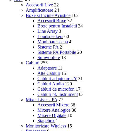
Accesorii Live
22
Amplificatoare
24
Boxe si Incinte Acustice
162
Accesorii Boxe
32
Boxe pentru Instalatii
34
Line Array
3
Loudspeakers
60
Monitoare scena
4
Sisteme PA
2
Sisteme PA Portabile
20
Subwoofere
13
Cabluri
255
Adaptoare
11
Alte Cabluri
15
Cabluri adaptoare - Y
31
Cabluri Audio
120
Cabluri de microfon
17
Cabluri pt. Instrument
63
Mixer Live si PA
77
Accesorii Mixere
36
Mixere Analogice
30
Mixere Digitale
10
Stagebox
1
Monitorizare Wireless
15