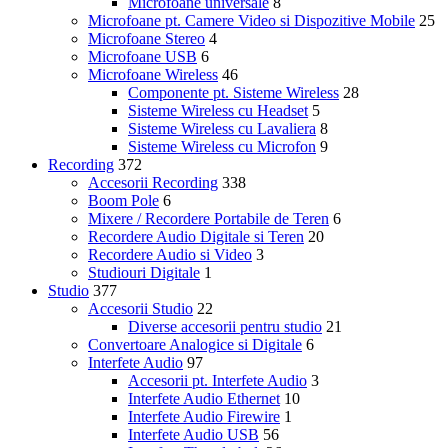
Microfoane universale
8
Microfoane pt. Camere Video si Dispozitive Mobile
25
Microfoane Stereo
4
Microfoane USB
6
Microfoane Wireless
46
Componente pt. Sisteme Wireless
28
Sisteme Wireless cu Headset
5
Sisteme Wireless cu Lavaliera
8
Sisteme Wireless cu Microfon
9
Recording
372
Accesorii Recording
338
Boom Pole
6
Mixere / Recordere Portabile de Teren
6
Recordere Audio Digitale si Teren
20
Recordere Audio si Video
3
Studiouri Digitale
1
Studio
377
Accesorii Studio
22
Diverse accesorii pentru studio
21
Convertoare Analogice si Digitale
6
Interfete Audio
97
Accesorii pt. Interfete Audio
3
Interfete Audio Ethernet
10
Interfete Audio Firewire
1
Interfete Audio USB
56