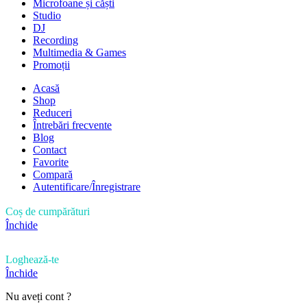
Microfoane și căști
Studio
DJ
Recording
Multimedia & Games
Promoții
Acasă
Shop
Reduceri
Întrebări frecvente
Blog
Contact
Favorite
Compară
Autentificare/Înregistrare
Coș de cumpărături
Închide
Loghează-te
Închide
Nu aveți cont ?