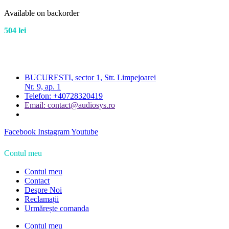
Available on backorder
504
lei
BUCURESTI, sector 1, Str. Limpejoarei
Nr. 9, ap. 1
Telefon: +40728320419
Email: contact@audiosys.ro
Facebook
Instagram
Youtube
Contul meu
Contul meu
Contact
Despre Noi
Reclamații
Urmărește comanda
Contul meu