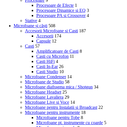
Procesoare
9
Procesoare de Efecte
1
Procesoare Dinamice si EQ
3
Procesoare PA si Crossover
4
Stative
4
Microfoane și căști
508
Accesorii Microfoane si Casti
187
Accesorii
174
Capsule
12
Casti
57
Amplificatoare de Casti
8
Casti cu Microfon
11
Casti HiFi
4
Casti In-Ear
26
Casti Studio
10
Microfoane Condenser
14
Microfoane de Studio
58
Microfoane diafragma mica / Shotgun
34
Microfoane Headset
25
Microfoane Lavaliera
29
Microfoane Live si Voce
14
Microfoane pentru Instalatii si Broadcast
22
Microfoane pentru instrumente
18
Microfoane pentru Tobe
8
Microfoane pt. instrumente cu coarde
5