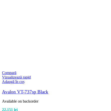
Compară
Vizualizează rapid
Adaugă în coș
Avalon VT-737sp Black
Available on backorder
22.151
lei