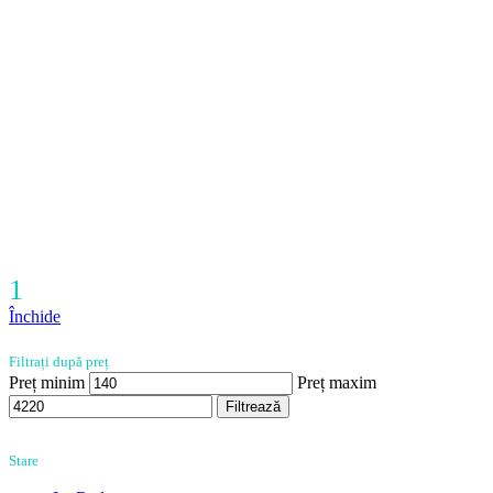
1
Închide
Filtrați după preț
Preț minim
Preț maxim
Filtrează
Stare