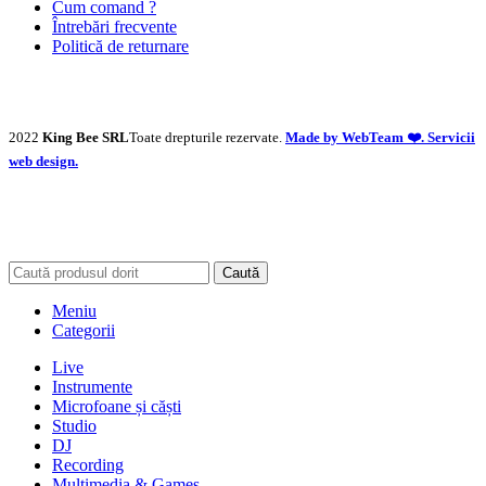
Cum comand ?
Întrebări frecvente
Politică de returnare
2022
King Bee SRL
Toate drepturile rezervate.
Made by WebTeam ❤️. Servicii
web design.
Caută
Meniu
Categorii
Live
Instrumente
Microfoane și căști
Studio
DJ
Recording
Multimedia & Games