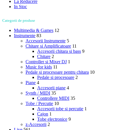
La Reducere
In Stoc
Categorii de produse
Multimedia & Games
12
Instrumente
83
Accesorii Instrumente
5
Chitare si Amplificatoare
11
Accesorii chitara si bass
9
Chitare
2
Controller si Mixer DJ
1
Music for kids
11
Pedale si procesoare pentru chitara
10
Pedale si procesoare
2
Piane
4
Accesorii piane
4
Synth / MIDI
35
Controllere MIDI
35
Tobe / Percutie
10
Accesorii tobe si percutie
1
Cajon
1
Tobe electronice
9
z-Accesorii
2
Live
561