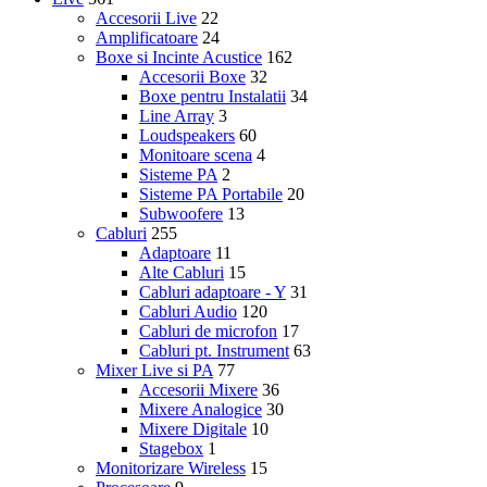
Accesorii Live
22
Amplificatoare
24
Boxe si Incinte Acustice
162
Accesorii Boxe
32
Boxe pentru Instalatii
34
Line Array
3
Loudspeakers
60
Monitoare scena
4
Sisteme PA
2
Sisteme PA Portabile
20
Subwoofere
13
Cabluri
255
Adaptoare
11
Alte Cabluri
15
Cabluri adaptoare - Y
31
Cabluri Audio
120
Cabluri de microfon
17
Cabluri pt. Instrument
63
Mixer Live si PA
77
Accesorii Mixere
36
Mixere Analogice
30
Mixere Digitale
10
Stagebox
1
Monitorizare Wireless
15