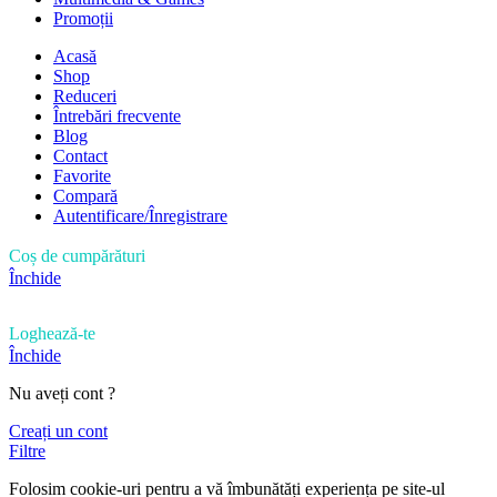
Promoții
Acasă
Shop
Reduceri
Întrebări frecvente
Blog
Contact
Favorite
Compară
Autentificare/Înregistrare
Coș de cumpărături
Închide
Loghează-te
Închide
Nu aveți cont ?
Creați un cont
Filtre
Folosim cookie-uri pentru a vă îmbunătăți experiența pe site-ul