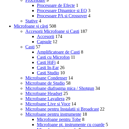
Procesoare
9
Procesoare de Efecte
1
Procesoare Dinamice si EQ
3
Procesoare PA si Crossover
4
Stative
4
Microfoane și căști
508
Accesorii Microfoane si Casti
187
Accesorii
174
Capsule
12
Casti
57
Amplificatoare de Casti
8
Casti cu Microfon
11
Casti HiFi
4
Casti In-Ear
26
Casti Studio
10
Microfoane Condenser
14
Microfoane de Studio
58
Microfoane diafragma mica / Shotgun
34
Microfoane Headset
25
Microfoane Lavaliera
29
Microfoane Live si Voce
14
Microfoane pentru Instalatii si Broadcast
22
Microfoane pentru instrumente
18
Microfoane pentru Tobe
8
Microfoane pt. instrumente cu coarde
5