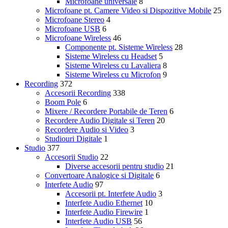
Microfoane universale
8
Microfoane pt. Camere Video si Dispozitive Mobile
25
Microfoane Stereo
4
Microfoane USB
6
Microfoane Wireless
46
Componente pt. Sisteme Wireless
28
Sisteme Wireless cu Headset
5
Sisteme Wireless cu Lavaliera
8
Sisteme Wireless cu Microfon
9
Recording
372
Accesorii Recording
338
Boom Pole
6
Mixere / Recordere Portabile de Teren
6
Recordere Audio Digitale si Teren
20
Recordere Audio si Video
3
Studiouri Digitale
1
Studio
377
Accesorii Studio
22
Diverse accesorii pentru studio
21
Convertoare Analogice si Digitale
6
Interfete Audio
97
Accesorii pt. Interfete Audio
3
Interfete Audio Ethernet
10
Interfete Audio Firewire
1
Interfete Audio USB
56