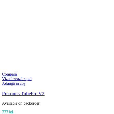
Compară
Vizualizează rapid
Adaugă în coș
Presonus TubePre V2
Available on backorder
777
lei