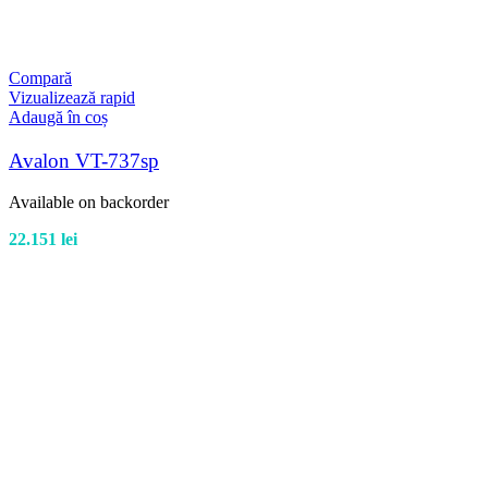
Compară
Vizualizează rapid
Adaugă în coș
Avalon VT-737sp
Available on backorder
22.151
lei