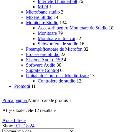
Interfete Thunderbolt
26
MIDI
1
Microfoane studio
3
Mixere Studio
14
Monitoare Studio
134
Accesorii pentru Monitoare de Studio
18
Monitoare
79
Monitoare in trei cai
22
Subwoofere de studio
16
Preamplificatoare de Microfon
32
Procesoare Studio
22
Sisteme Audio DSP
4
Software Audio
30
Suprafete Control
6
Unitati de Control si Monitorizare
13
Controlere de studio
12
Promoții
11
Prima pagină
Numar canale produs
1
Afișez toate cele 12 rezultate
Arată filtrele
Show
9
12
18
24