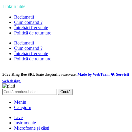
Linkuri utile
Reclamații
Cum comand ?
Întrebări frecvente
Politică de returnare
Reclamații
Cum comand ?
Întrebări frecvente
Politică de returnare
2022
King Bee SRL
Toate drepturile rezervate.
Made by WebTeam ❤️. Servicii
web design.
Caută
Meniu
Categorii
Live
Instrumente
Microfoane și căști