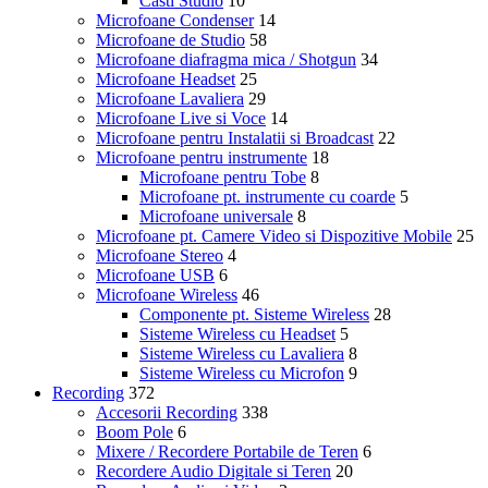
Casti Studio
10
Microfoane Condenser
14
Microfoane de Studio
58
Microfoane diafragma mica / Shotgun
34
Microfoane Headset
25
Microfoane Lavaliera
29
Microfoane Live si Voce
14
Microfoane pentru Instalatii si Broadcast
22
Microfoane pentru instrumente
18
Microfoane pentru Tobe
8
Microfoane pt. instrumente cu coarde
5
Microfoane universale
8
Microfoane pt. Camere Video si Dispozitive Mobile
25
Microfoane Stereo
4
Microfoane USB
6
Microfoane Wireless
46
Componente pt. Sisteme Wireless
28
Sisteme Wireless cu Headset
5
Sisteme Wireless cu Lavaliera
8
Sisteme Wireless cu Microfon
9
Recording
372
Accesorii Recording
338
Boom Pole
6
Mixere / Recordere Portabile de Teren
6
Recordere Audio Digitale si Teren
20