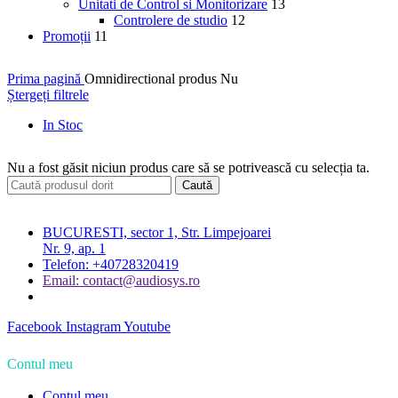
Unitati de Control si Monitorizare
13
Controlere de studio
12
Promoții
11
Prima pagină
Omnidirectional produs
Nu
Ștergeți filtrele
In Stoc
Nu a fost găsit niciun produs care să se potrivească cu selecția ta.
Caută
BUCURESTI, sector 1, Str. Limpejoarei
Nr. 9, ap. 1
Telefon: +40728320419
Email: contact@audiosys.ro
Facebook
Instagram
Youtube
Contul meu
Contul meu