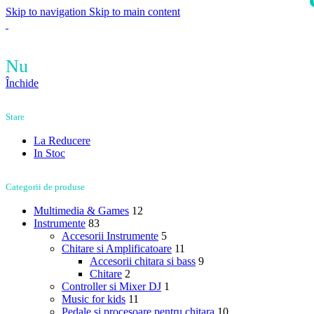
Skip to navigation
Skip to main content
i
Nu
Închide
Stare
La Reducere
In Stoc
Categorii de produse
Multimedia & Games
12
Instrumente
83
Accesorii Instrumente
5
Chitare si Amplificatoare
11
Accesorii chitara si bass
9
Chitare
2
Controller si Mixer DJ
1
Music for kids
11
Pedale si procesoare pentru chitara
10