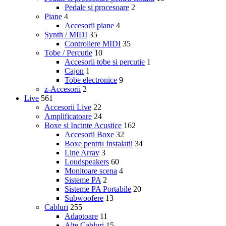
Pedale si procesoare
2
Piane
4
Accesorii piane
4
Synth / MIDI
35
Controllere MIDI
35
Tobe / Percutie
10
Accesorii tobe si percutie
1
Cajon
1
Tobe electronice
9
z-Accesorii
2
Live
561
Accesorii Live
22
Amplificatoare
24
Boxe si Incinte Acustice
162
Accesorii Boxe
32
Boxe pentru Instalatii
34
Line Array
3
Loudspeakers
60
Monitoare scena
4
Sisteme PA
2
Sisteme PA Portabile
20
Subwoofere
13
Cabluri
255
Adaptoare
11
Alte Cabluri
15