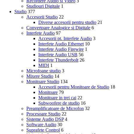
Recordere Audio si Video
3
Studiouri Digitale
1
Studio
377
Accesorii Studio
22
Diverse accesorii pentru studio
21
Convertoare Analogice si Digitale
6
Interfete Audio
97
Accesorii pt. Interfete Audio
3
Interfete Audio Ethernet
10
Interfete Audio Firewire
1
Interfete Audio USB
56
Interfete Thunderbolt
26
MIDI
1
Microfoane studio
3
Mixere Studio
14
Monitoare Studio
134
Accesorii pentru Monitoare de Studio
18
Monitoare
79
Monitoare in trei cai
22
Subwoofere de studio
16
Preamplificatoare de Microfon
32
Procesoare Studio
22
Sisteme Audio DSP
4
Software Audio
30
Suprafete Control
6