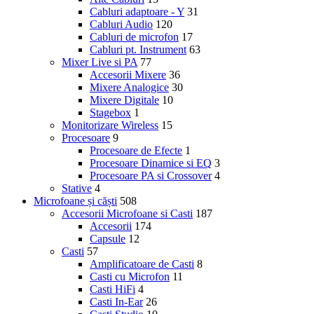
Cabluri adaptoare - Y
31
Cabluri Audio
120
Cabluri de microfon
17
Cabluri pt. Instrument
63
Mixer Live si PA
77
Accesorii Mixere
36
Mixere Analogice
30
Mixere Digitale
10
Stagebox
1
Monitorizare Wireless
15
Procesoare
9
Procesoare de Efecte
1
Procesoare Dinamice si EQ
3
Procesoare PA si Crossover
4
Stative
4
Microfoane și căști
508
Accesorii Microfoane si Casti
187
Accesorii
174
Capsule
12
Casti
57
Amplificatoare de Casti
8
Casti cu Microfon
11
Casti HiFi
4
Casti In-Ear
26