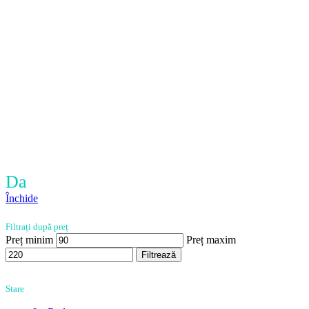
Da
Închide
Filtrați după preț
Preț minim
Preț maxim
Filtrează
Stare