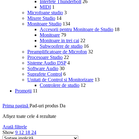
Interfete Thunderbolt
26
MIDI
1
Microfoane studio
3
Mixere Studio
14
Monitoare Studio
134
Accesorii pentru Monitoare de Studio
18
Monitoare
79
Monitoare in trei cai
22
Subwoofere de studio
16
Preamplificatoare de Microfon
32
Procesoare Studio
22
Sisteme Audio DSP
4
Software Audio
30
Suprafete Control
6
Unitati de Control si Monitorizare
13
Controlere de studio
12
Promoții
11
Prima pagină
Pad-uri produs
Da
Afișez toate cele 4 rezultate
Arată filtrele
Show
9
12
18
24