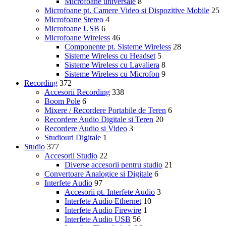
Microfoane universale
8
Microfoane pt. Camere Video si Dispozitive Mobile
25
Microfoane Stereo
4
Microfoane USB
6
Microfoane Wireless
46
Componente pt. Sisteme Wireless
28
Sisteme Wireless cu Headset
5
Sisteme Wireless cu Lavaliera
8
Sisteme Wireless cu Microfon
9
Recording
372
Accesorii Recording
338
Boom Pole
6
Mixere / Recordere Portabile de Teren
6
Recordere Audio Digitale si Teren
20
Recordere Audio si Video
3
Studiouri Digitale
1
Studio
377
Accesorii Studio
22
Diverse accesorii pentru studio
21
Convertoare Analogice si Digitale
6
Interfete Audio
97
Accesorii pt. Interfete Audio
3
Interfete Audio Ethernet
10
Interfete Audio Firewire
1
Interfete Audio USB
56