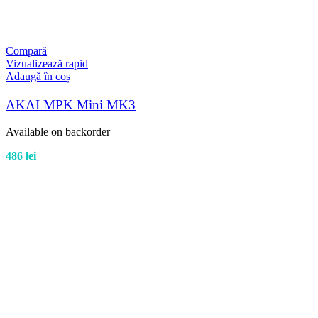
Compară
Vizualizează rapid
Adaugă în coș
AKAI MPK Mini MK3
Available on backorder
486
lei