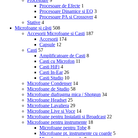
Procesoare
9
Procesoare de Efecte
1
Procesoare Dinamice si EQ
3
Procesoare PA si Crossover
4
Stative
4
Microfoane și căști
508
Accesorii Microfoane si Casti
187
Accesorii
174
Capsule
12
Casti
57
Amplificatoare de Casti
8
Casti cu Microfon
11
Casti HiFi
4
Casti In-Ear
26
Casti Studio
10
Microfoane Condenser
14
Microfoane de Studio
58
Microfoane diafragma mica / Shotgun
34
Microfoane Headset
25
Microfoane Lavaliera
29
Microfoane Live si Voce
14
Microfoane pentru Instalatii si Broadcast
22
Microfoane pentru instrumente
18
Microfoane pentru Tobe
8
Microfoane pt. instrumente cu coarde
5