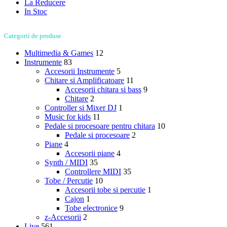
La Reducere
In Stoc
Categorii de produse
Multimedia & Games
12
Instrumente
83
Accesorii Instrumente
5
Chitare si Amplificatoare
11
Accesorii chitara si bass
9
Chitare
2
Controller si Mixer DJ
1
Music for kids
11
Pedale si procesoare pentru chitara
10
Pedale si procesoare
2
Piane
4
Accesorii piane
4
Synth / MIDI
35
Controllere MIDI
35
Tobe / Percutie
10
Accesorii tobe si percutie
1
Cajon
1
Tobe electronice
9
z-Accesorii
2
Live
561