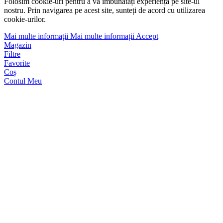
Folosim cookie-uri pentru a vă îmbunătăți experiența pe site-ul
nostru. Prin navigarea pe acest site, sunteți de acord cu utilizarea
cookie-urilor.
Mai multe informații
Mai multe informații
Accept
Magazin
Filtre
Favorite
Coș
Contul Meu