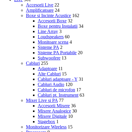
Accesorii Live
22
Amplificatoare
24
Boxe si Incinte Acustice
162
Accesorii Boxe
32
Boxe pentru Instalatii
34
Line Array
3
Loudspeakers
60
Monitoare scena
4
Sisteme PA
2
Sisteme PA Portabile
20
Subwoofere
13
Cabluri
255
Adaptoare
11
Alte Cabluri
15
Cabluri adaptoare - Y
31
Cabluri Audio
120
Cabluri de microfon
17
Cabluri pt. Instrument
63
Mixer Live si PA
77
Accesorii Mixere
36
Mixere Analogice
30
Mixere Digitale
10
Stagebox
1
Monitorizare Wireless
15