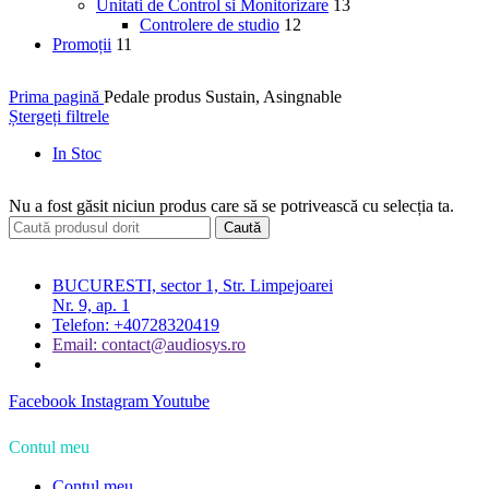
Unitati de Control si Monitorizare
13
Controlere de studio
12
Promoții
11
Prima pagină
Pedale produs
Sustain, Asingnable
Ștergeți filtrele
In Stoc
Nu a fost găsit niciun produs care să se potrivească cu selecția ta.
Caută
BUCURESTI, sector 1, Str. Limpejoarei
Nr. 9, ap. 1
Telefon: +40728320419
Email: contact@audiosys.ro
Facebook
Instagram
Youtube
Contul meu
Contul meu