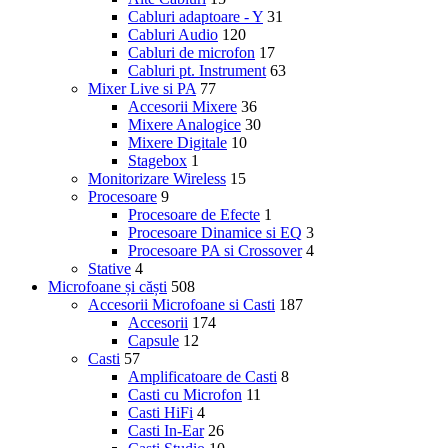
Cabluri adaptoare - Y
31
Cabluri Audio
120
Cabluri de microfon
17
Cabluri pt. Instrument
63
Mixer Live si PA
77
Accesorii Mixere
36
Mixere Analogice
30
Mixere Digitale
10
Stagebox
1
Monitorizare Wireless
15
Procesoare
9
Procesoare de Efecte
1
Procesoare Dinamice si EQ
3
Procesoare PA si Crossover
4
Stative
4
Microfoane și căști
508
Accesorii Microfoane si Casti
187
Accesorii
174
Capsule
12
Casti
57
Amplificatoare de Casti
8
Casti cu Microfon
11
Casti HiFi
4
Casti In-Ear
26