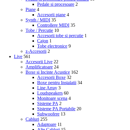
Pedale si procesoare
2
Piane
4
Accesorii piane
4
Synth / MIDI
35
Controllere MIDI
35
Tobe / Percutie
10
Accesorii tobe si percutie
1
Cajon
1
Tobe electronice
9
z-Accesorii
2
Live
561
Accesorii Live
22
Amplificatoare
24
Boxe si Incinte Acustice
162
Accesorii Boxe
32
Boxe pentru Instalatii
34
Line Array
3
Loudspeakers
60
Monitoare scena
4
Sisteme PA
2
Sisteme PA Portabile
20
Subwoofere
13
Cabluri
255
Adaptoare
11
Alte Cabluri
15