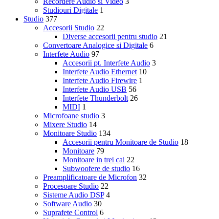
Recordere Audio si Video
3
Studiouri Digitale
1
Studio
377
Accesorii Studio
22
Diverse accesorii pentru studio
21
Convertoare Analogice si Digitale
6
Interfete Audio
97
Accesorii pt. Interfete Audio
3
Interfete Audio Ethernet
10
Interfete Audio Firewire
1
Interfete Audio USB
56
Interfete Thunderbolt
26
MIDI
1
Microfoane studio
3
Mixere Studio
14
Monitoare Studio
134
Accesorii pentru Monitoare de Studio
18
Monitoare
79
Monitoare in trei cai
22
Subwoofere de studio
16
Preamplificatoare de Microfon
32
Procesoare Studio
22
Sisteme Audio DSP
4
Software Audio
30
Suprafete Control
6