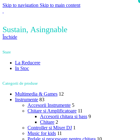
Skip to navigation
Skip to main content
i
Sustain, Asingnable
Închide
Stare
La Reducere
In Stoc
Categorii de produse
Multimedia & Games
12
Instrumente
83
Accesorii Instrumente
5
Chitare si Amplificatoare
11
Accesorii chitara si bass
9
Chitare
2
Controller si Mixer DJ
1
Music for kids
11
Pedale si procesoare pentru chitara
10