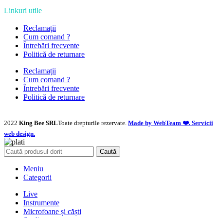
Linkuri utile
Reclamații
Cum comand ?
Întrebări frecvente
Politică de returnare
Reclamații
Cum comand ?
Întrebări frecvente
Politică de returnare
2022
King Bee SRL
Toate drepturile rezervate.
Made by WebTeam ❤️. Servicii
web design.
Caută
Meniu
Categorii
Live
Instrumente
Microfoane și căști