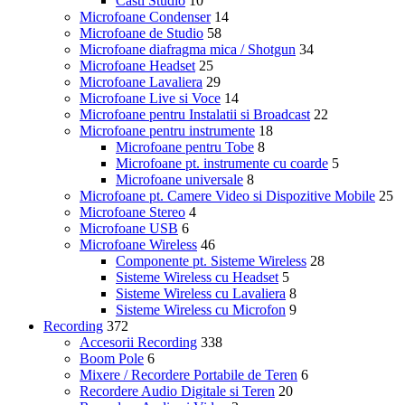
Casti Studio
10
Microfoane Condenser
14
Microfoane de Studio
58
Microfoane diafragma mica / Shotgun
34
Microfoane Headset
25
Microfoane Lavaliera
29
Microfoane Live si Voce
14
Microfoane pentru Instalatii si Broadcast
22
Microfoane pentru instrumente
18
Microfoane pentru Tobe
8
Microfoane pt. instrumente cu coarde
5
Microfoane universale
8
Microfoane pt. Camere Video si Dispozitive Mobile
25
Microfoane Stereo
4
Microfoane USB
6
Microfoane Wireless
46
Componente pt. Sisteme Wireless
28
Sisteme Wireless cu Headset
5
Sisteme Wireless cu Lavaliera
8
Sisteme Wireless cu Microfon
9
Recording
372
Accesorii Recording
338
Boom Pole
6
Mixere / Recordere Portabile de Teren
6
Recordere Audio Digitale si Teren
20