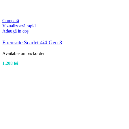
Compară
Vizualizează rapid
Adaugă în coș
Focusrite Scarlet 4i4 Gen 3
Available on backorder
1.208
lei