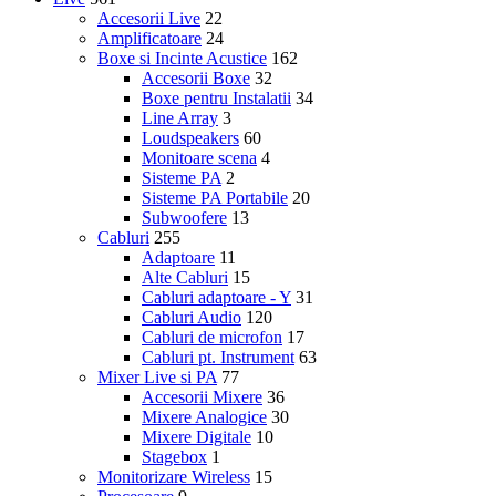
Accesorii Live
22
Amplificatoare
24
Boxe si Incinte Acustice
162
Accesorii Boxe
32
Boxe pentru Instalatii
34
Line Array
3
Loudspeakers
60
Monitoare scena
4
Sisteme PA
2
Sisteme PA Portabile
20
Subwoofere
13
Cabluri
255
Adaptoare
11
Alte Cabluri
15
Cabluri adaptoare - Y
31
Cabluri Audio
120
Cabluri de microfon
17
Cabluri pt. Instrument
63
Mixer Live si PA
77
Accesorii Mixere
36
Mixere Analogice
30
Mixere Digitale
10
Stagebox
1
Monitorizare Wireless
15