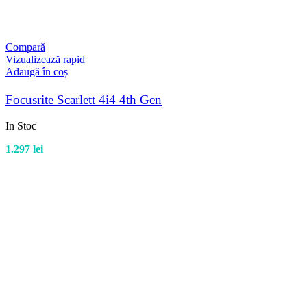
Compară
Vizualizează rapid
Adaugă în coș
Focusrite Scarlett 4i4 4th Gen
In Stoc
1.297
lei