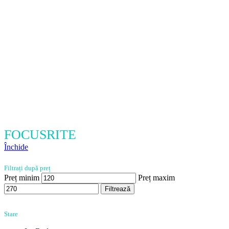
FOCUSRITE
Închide
Filtrați după preț
Preț minim
Preț maxim
Filtrează
Stare