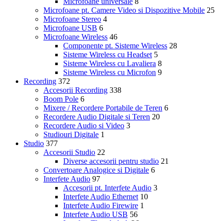
Microfoane universale
8
Microfoane pt. Camere Video si Dispozitive Mobile
25
Microfoane Stereo
4
Microfoane USB
6
Microfoane Wireless
46
Componente pt. Sisteme Wireless
28
Sisteme Wireless cu Headset
5
Sisteme Wireless cu Lavaliera
8
Sisteme Wireless cu Microfon
9
Recording
372
Accesorii Recording
338
Boom Pole
6
Mixere / Recordere Portabile de Teren
6
Recordere Audio Digitale si Teren
20
Recordere Audio si Video
3
Studiouri Digitale
1
Studio
377
Accesorii Studio
22
Diverse accesorii pentru studio
21
Convertoare Analogice si Digitale
6
Interfete Audio
97
Accesorii pt. Interfete Audio
3
Interfete Audio Ethernet
10
Interfete Audio Firewire
1
Interfete Audio USB
56