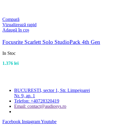
Compară
Vizualizează rapid
Adaugă în coș
Focusrite Scarlett Solo StudioPack 4th Gen
In Stoc
1.376
lei
BUCURESTI, sector 1, Str. Limpejoarei
Nr. 9, ap. 1
Telefon: +40728320419
Email: contact@audiosys.ro
Facebook
Instagram
Youtube