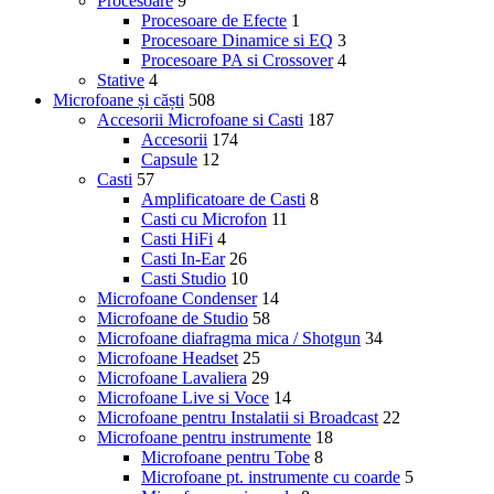
Procesoare
9
Procesoare de Efecte
1
Procesoare Dinamice si EQ
3
Procesoare PA si Crossover
4
Stative
4
Microfoane și căști
508
Accesorii Microfoane si Casti
187
Accesorii
174
Capsule
12
Casti
57
Amplificatoare de Casti
8
Casti cu Microfon
11
Casti HiFi
4
Casti In-Ear
26
Casti Studio
10
Microfoane Condenser
14
Microfoane de Studio
58
Microfoane diafragma mica / Shotgun
34
Microfoane Headset
25
Microfoane Lavaliera
29
Microfoane Live si Voce
14
Microfoane pentru Instalatii si Broadcast
22
Microfoane pentru instrumente
18
Microfoane pentru Tobe
8
Microfoane pt. instrumente cu coarde
5