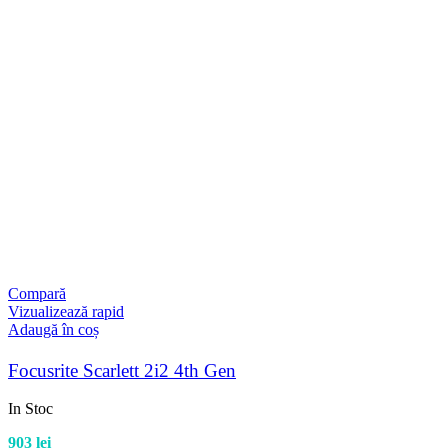
Compară
Vizualizează rapid
Adaugă în coș
Focusrite Scarlett 2i2 4th Gen
In Stoc
903
lei