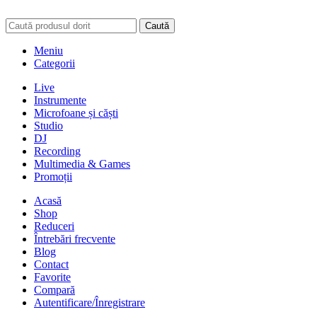
Caută
Meniu
Categorii
Live
Instrumente
Microfoane și căști
Studio
DJ
Recording
Multimedia & Games
Promoții
Acasă
Shop
Reduceri
Întrebări frecvente
Blog
Contact
Favorite
Compară
Autentificare/Înregistrare