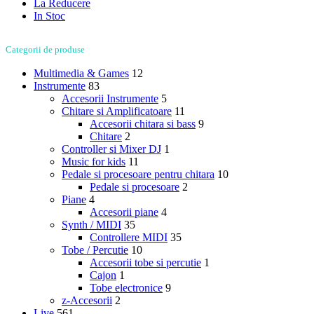
La Reducere
In Stoc
Categorii de produse
Multimedia & Games
12
Instrumente
83
Accesorii Instrumente
5
Chitare si Amplificatoare
11
Accesorii chitara si bass
9
Chitare
2
Controller si Mixer DJ
1
Music for kids
11
Pedale si procesoare pentru chitara
10
Pedale si procesoare
2
Piane
4
Accesorii piane
4
Synth / MIDI
35
Controllere MIDI
35
Tobe / Percutie
10
Accesorii tobe si percutie
1
Cajon
1
Tobe electronice
9
z-Accesorii
2
Live
561