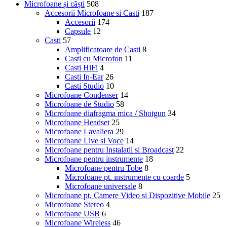
Microfoane și căști
508
Accesorii Microfoane si Casti
187
Accesorii
174
Capsule
12
Casti
57
Amplificatoare de Casti
8
Casti cu Microfon
11
Casti HiFi
4
Casti In-Ear
26
Casti Studio
10
Microfoane Condenser
14
Microfoane de Studio
58
Microfoane diafragma mica / Shotgun
34
Microfoane Headset
25
Microfoane Lavaliera
29
Microfoane Live si Voce
14
Microfoane pentru Instalatii si Broadcast
22
Microfoane pentru instrumente
18
Microfoane pentru Tobe
8
Microfoane pt. instrumente cu coarde
5
Microfoane universale
8
Microfoane pt. Camere Video si Dispozitive Mobile
25
Microfoane Stereo
4
Microfoane USB
6
Microfoane Wireless
46