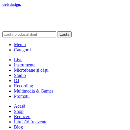
web design.
Caută
Meniu
Categorii
Live
Instrumente
Microfoane și căști
Studio
DJ
Recording
Multimedia & Games
Promoții
Acasă
Shop
Reduceri
Întrebări frecvente
Blog