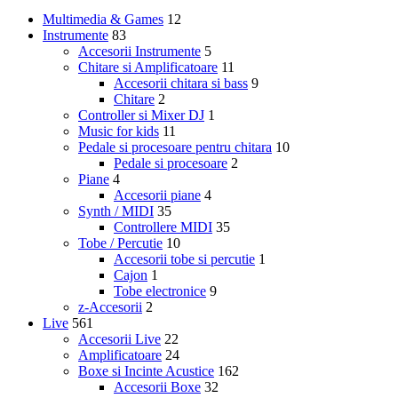
Multimedia & Games
12
Instrumente
83
Accesorii Instrumente
5
Chitare si Amplificatoare
11
Accesorii chitara si bass
9
Chitare
2
Controller si Mixer DJ
1
Music for kids
11
Pedale si procesoare pentru chitara
10
Pedale si procesoare
2
Piane
4
Accesorii piane
4
Synth / MIDI
35
Controllere MIDI
35
Tobe / Percutie
10
Accesorii tobe si percutie
1
Cajon
1
Tobe electronice
9
z-Accesorii
2
Live
561
Accesorii Live
22
Amplificatoare
24
Boxe si Incinte Acustice
162
Accesorii Boxe
32