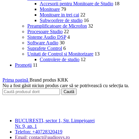
Accesorii pentru Monitoare de Studio
18
Monitoare
79
Monitoare in trei cai
22
Subwoofere de studio
16
Preamplificatoare de Microfon
32
Procesoare Studio
22
Sisteme Audio DSP
4
Software Audio
30
Suprafete Control
6
Unitati de Control si Monitorizare
13
Controlere de studio
12
Promoții
11
Prima pagină
Brand produs
KRK
Nu a fost găsit niciun produs care să se potrivească cu selecția ta.
Caută
BUCURESTI, sector 1, Str. Limpejoarei
Nr. 9, ap. 1
Telefon: +40728320419
Email: contact@audiosys.ro