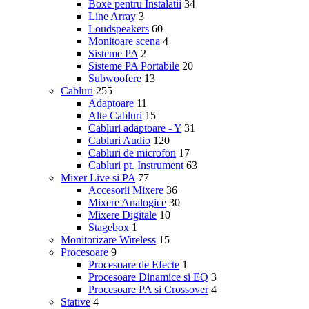
Boxe pentru Instalatii
34
Line Array
3
Loudspeakers
60
Monitoare scena
4
Sisteme PA
2
Sisteme PA Portabile
20
Subwoofere
13
Cabluri
255
Adaptoare
11
Alte Cabluri
15
Cabluri adaptoare - Y
31
Cabluri Audio
120
Cabluri de microfon
17
Cabluri pt. Instrument
63
Mixer Live si PA
77
Accesorii Mixere
36
Mixere Analogice
30
Mixere Digitale
10
Stagebox
1
Monitorizare Wireless
15
Procesoare
9
Procesoare de Efecte
1
Procesoare Dinamice si EQ
3
Procesoare PA si Crossover
4
Stative
4