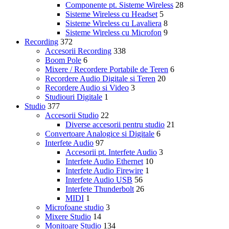
Componente pt. Sisteme Wireless
28
Sisteme Wireless cu Headset
5
Sisteme Wireless cu Lavaliera
8
Sisteme Wireless cu Microfon
9
Recording
372
Accesorii Recording
338
Boom Pole
6
Mixere / Recordere Portabile de Teren
6
Recordere Audio Digitale si Teren
20
Recordere Audio si Video
3
Studiouri Digitale
1
Studio
377
Accesorii Studio
22
Diverse accesorii pentru studio
21
Convertoare Analogice si Digitale
6
Interfete Audio
97
Accesorii pt. Interfete Audio
3
Interfete Audio Ethernet
10
Interfete Audio Firewire
1
Interfete Audio USB
56
Interfete Thunderbolt
26
MIDI
1
Microfoane studio
3
Mixere Studio
14
Monitoare Studio
134