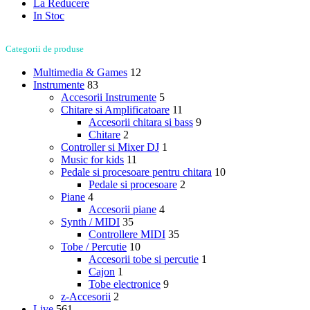
La Reducere
In Stoc
Categorii de produse
Multimedia & Games
12
Instrumente
83
Accesorii Instrumente
5
Chitare si Amplificatoare
11
Accesorii chitara si bass
9
Chitare
2
Controller si Mixer DJ
1
Music for kids
11
Pedale si procesoare pentru chitara
10
Pedale si procesoare
2
Piane
4
Accesorii piane
4
Synth / MIDI
35
Controllere MIDI
35
Tobe / Percutie
10
Accesorii tobe si percutie
1
Cajon
1
Tobe electronice
9
z-Accesorii
2
Live
561