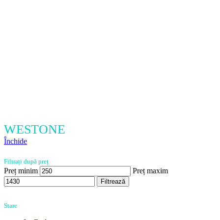
WESTONE
Închide
Filtrați după preț
Preț minim
Preț maxim
Filtrează
Stare