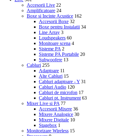
Accesorii Live
22
Amplificatoare
24
Boxe si Incinte Acustice
162
Accesorii Boxe
32
Boxe pentru Instalatii
34
Line Array
3
Loudspeakers
60
Monitoare scena
4
Sisteme PA
2
Sisteme PA Portabile
20
Subwoofere
13
Cabluri
255
Adaptoare
11
Alte Cabluri
15
Cabluri adaptoare - Y
31
Cabluri Audio
120
Cabluri de microfon
17
Cabluri pt. Instrument
63
Mixer Live si PA
77
Accesorii Mixere
36
Mixere Analogice
30
Mixere Digitale
10
Stagebox
1
Monitorizare Wireless
15