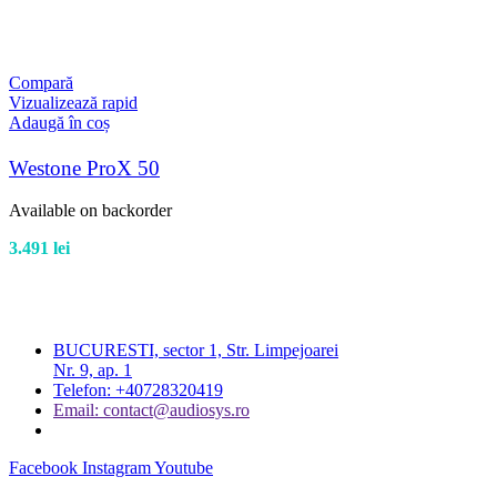
Compară
Vizualizează rapid
Adaugă în coș
Westone ProX 50
Available on backorder
3.491
lei
BUCURESTI, sector 1, Str. Limpejoarei
Nr. 9, ap. 1
Telefon: +40728320419
Email: contact@audiosys.ro
Facebook
Instagram
Youtube