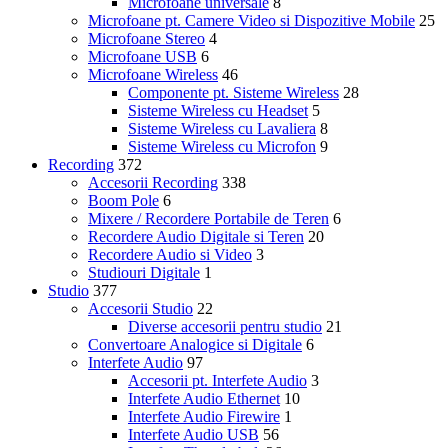
Microfoane universale
8
Microfoane pt. Camere Video si Dispozitive Mobile
25
Microfoane Stereo
4
Microfoane USB
6
Microfoane Wireless
46
Componente pt. Sisteme Wireless
28
Sisteme Wireless cu Headset
5
Sisteme Wireless cu Lavaliera
8
Sisteme Wireless cu Microfon
9
Recording
372
Accesorii Recording
338
Boom Pole
6
Mixere / Recordere Portabile de Teren
6
Recordere Audio Digitale si Teren
20
Recordere Audio si Video
3
Studiouri Digitale
1
Studio
377
Accesorii Studio
22
Diverse accesorii pentru studio
21
Convertoare Analogice si Digitale
6
Interfete Audio
97
Accesorii pt. Interfete Audio
3
Interfete Audio Ethernet
10
Interfete Audio Firewire
1
Interfete Audio USB
56