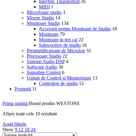
Interfete Thunderbolt
26
MIDI
1
Microfoane studio
3
Mixere Studio
14
Monitoare Studio
134
Accesorii pentru Monitoare de Studio
18
Monitoare
79
Monitoare in trei cai
22
Subwoofere de studio
16
Preamplificatoare de Microfon
32
Procesoare Studio
22
Sisteme Audio DSP
4
Software Audio
30
Suprafete Control
6
Unitati de Control si Monitorizare
13
Controlere de studio
12
Promoții
11
Prima pagină
Brand produs
WESTONE
Afișez toate cele 10 rezultate
Arată filtrele
Show
9
12
18
24