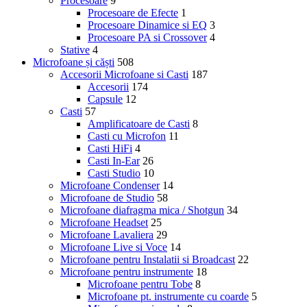
Procesoare
9
Procesoare de Efecte
1
Procesoare Dinamice si EQ
3
Procesoare PA si Crossover
4
Stative
4
Microfoane și căști
508
Accesorii Microfoane si Casti
187
Accesorii
174
Capsule
12
Casti
57
Amplificatoare de Casti
8
Casti cu Microfon
11
Casti HiFi
4
Casti In-Ear
26
Casti Studio
10
Microfoane Condenser
14
Microfoane de Studio
58
Microfoane diafragma mica / Shotgun
34
Microfoane Headset
25
Microfoane Lavaliera
29
Microfoane Live si Voce
14
Microfoane pentru Instalatii si Broadcast
22
Microfoane pentru instrumente
18
Microfoane pentru Tobe
8
Microfoane pt. instrumente cu coarde
5