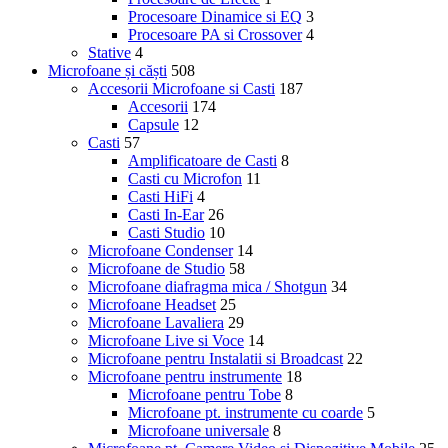
Procesoare Dinamice si EQ
3
Procesoare PA si Crossover
4
Stative
4
Microfoane și căști
508
Accesorii Microfoane si Casti
187
Accesorii
174
Capsule
12
Casti
57
Amplificatoare de Casti
8
Casti cu Microfon
11
Casti HiFi
4
Casti In-Ear
26
Casti Studio
10
Microfoane Condenser
14
Microfoane de Studio
58
Microfoane diafragma mica / Shotgun
34
Microfoane Headset
25
Microfoane Lavaliera
29
Microfoane Live si Voce
14
Microfoane pentru Instalatii si Broadcast
22
Microfoane pentru instrumente
18
Microfoane pentru Tobe
8
Microfoane pt. instrumente cu coarde
5
Microfoane universale
8