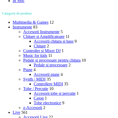
In Stoc
Categorii de produse
Multimedia & Games
12
Instrumente
83
Accesorii Instrumente
5
Chitare si Amplificatoare
11
Accesorii chitara si bass
9
Chitare
2
Controller si Mixer DJ
1
Music for kids
11
Pedale si procesoare pentru chitara
10
Pedale si procesoare
2
Piane
4
Accesorii piane
4
Synth / MIDI
35
Controllere MIDI
35
Tobe / Percutie
10
Accesorii tobe si percutie
1
Cajon
1
Tobe electronice
9
z-Accesorii
2
Live
561
Accesorii Live
22