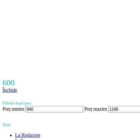
600
Închide
Filtrați după preț
Preț minim
Preț maxim
Stare
La Reducere