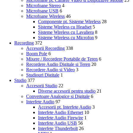
Microfoane pt. Camere Video si Dispozitive Mobile
25
Microfoane Stereo
4
Microfoane USB
6
Microfoane Wireless
46
Componente pt. Sisteme Wireless
28
Sisteme Wireless cu Headset
5
Sisteme Wireless cu Lavaliera
8
Sisteme Wireless cu Microfon
9
Recording
372
Accesorii Recording
338
Boom Pole
6
Mixere / Recordere Portabile de Teren
6
Recordere Audio Digitale si Teren
20
Recordere Audio si Video
3
Studiouri Digitale
1
Studio
377
Accesorii Studio
22
Diverse accesorii pentru studio
21
Convertoare Analogice si Digitale
6
Interfete Audio
97
Accesorii pt. Interfete Audio
3
Interfete Audio Ethernet
10
Interfete Audio Firewire
1
Interfete Audio USB
56
Interfete Thunderbolt
26