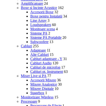
Amplificatoare
24
Boxe si Incinte Acustice
162
Accesorii Boxe
32
Boxe pentru Instalatii
34
Line Array
3
Loudspeakers
60
Monitoare scena
4
Sisteme PA
2
Sisteme PA Portabile
20
Subwoofere
13
Cabluri
255
Adaptoare
11
Alte Cabluri
15
Cabluri adaptoare - Y
31
Cabluri Audio
120
Cabluri de microfon
17
Cabluri pt. Instrument
63
Mixer Live si PA
77
Accesorii Mixere
36
Mixere Analogice
30
Mixere Digitale
10
Stagebox
1
Monitorizare Wireless
15
Procesoare
9
Procesoare de Efecte
1