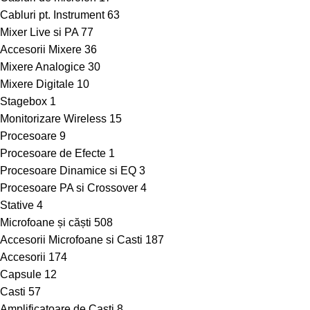
Cabluri pt. Instrument
63
Mixer Live si PA
77
Accesorii Mixere
36
Mixere Analogice
30
Mixere Digitale
10
Stagebox
1
Monitorizare Wireless
15
Procesoare
9
Procesoare de Efecte
1
Procesoare Dinamice si EQ
3
Procesoare PA si Crossover
4
Stative
4
Microfoane și căști
508
Accesorii Microfoane si Casti
187
Accesorii
174
Capsule
12
Casti
57
Amplificatoare de Casti
8