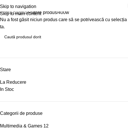
400w
Skip to navigation
Prima pagină
Putere produs
400w
Skip to main content
Nu a fost găsit niciun produs care să se potrivească cu selecția
ta.
Stare
La Reducere
In Stoc
Categorii de produse
Multimedia & Games
12