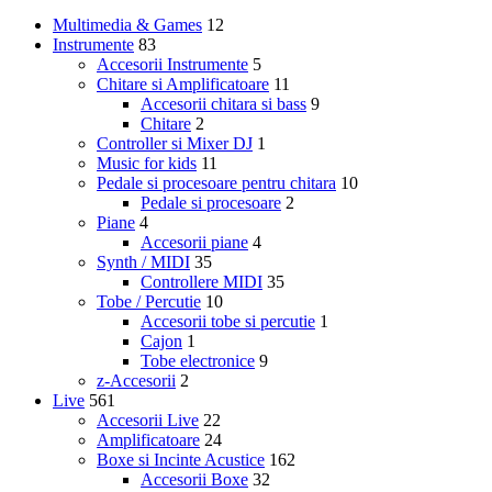
Multimedia & Games
12
Instrumente
83
Accesorii Instrumente
5
Chitare si Amplificatoare
11
Accesorii chitara si bass
9
Chitare
2
Controller si Mixer DJ
1
Music for kids
11
Pedale si procesoare pentru chitara
10
Pedale si procesoare
2
Piane
4
Accesorii piane
4
Synth / MIDI
35
Controllere MIDI
35
Tobe / Percutie
10
Accesorii tobe si percutie
1
Cajon
1
Tobe electronice
9
z-Accesorii
2
Live
561
Accesorii Live
22
Amplificatoare
24
Boxe si Incinte Acustice
162
Accesorii Boxe
32