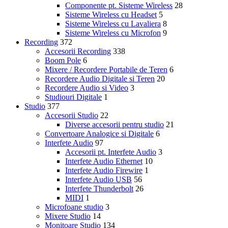
Componente pt. Sisteme Wireless
28
Sisteme Wireless cu Headset
5
Sisteme Wireless cu Lavaliera
8
Sisteme Wireless cu Microfon
9
Recording
372
Accesorii Recording
338
Boom Pole
6
Mixere / Recordere Portabile de Teren
6
Recordere Audio Digitale si Teren
20
Recordere Audio si Video
3
Studiouri Digitale
1
Studio
377
Accesorii Studio
22
Diverse accesorii pentru studio
21
Convertoare Analogice si Digitale
6
Interfete Audio
97
Accesorii pt. Interfete Audio
3
Interfete Audio Ethernet
10
Interfete Audio Firewire
1
Interfete Audio USB
56
Interfete Thunderbolt
26
MIDI
1
Microfoane studio
3
Mixere Studio
14
Monitoare Studio
134