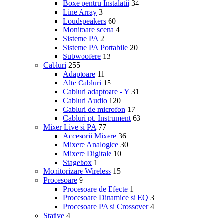
Boxe pentru Instalatii
34
Line Array
3
Loudspeakers
60
Monitoare scena
4
Sisteme PA
2
Sisteme PA Portabile
20
Subwoofere
13
Cabluri
255
Adaptoare
11
Alte Cabluri
15
Cabluri adaptoare - Y
31
Cabluri Audio
120
Cabluri de microfon
17
Cabluri pt. Instrument
63
Mixer Live si PA
77
Accesorii Mixere
36
Mixere Analogice
30
Mixere Digitale
10
Stagebox
1
Monitorizare Wireless
15
Procesoare
9
Procesoare de Efecte
1
Procesoare Dinamice si EQ
3
Procesoare PA si Crossover
4
Stative
4