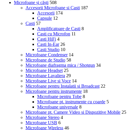
Microfoane și căști
508
Accesorii Microfoane si Casti
187
Accesorii
174
Capsule
12
Casti
57
Amplificatoare de Casti
8
Casti cu Microfon
11
Casti HiFi
4
Casti In-Ear
26
Casti Studio
10
Microfoane Condenser
14
Microfoane de Studio
58
Microfoane diafragma mica / Shotgun
34
Microfoane Headset
25
Microfoane Lavaliera
29
Microfoane Live si Voce
14
Microfoane pentru Instalatii si Broadcast
22
Microfoane pentru instrumente
18
Microfoane pentru Tobe
8
Microfoane pt. instrumente cu coarde
5
Microfoane universale
8
Microfoane pt. Camere Video si Dispozitive Mobile
25
Microfoane Stereo
4
Microfoane USB
6
Microfoane Wireless
46