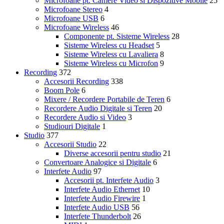
Microfoane pt. Camere Video si Dispozitive Mobile
25
Microfoane Stereo
4
Microfoane USB
6
Microfoane Wireless
46
Componente pt. Sisteme Wireless
28
Sisteme Wireless cu Headset
5
Sisteme Wireless cu Lavaliera
8
Sisteme Wireless cu Microfon
9
Recording
372
Accesorii Recording
338
Boom Pole
6
Mixere / Recordere Portabile de Teren
6
Recordere Audio Digitale si Teren
20
Recordere Audio si Video
3
Studiouri Digitale
1
Studio
377
Accesorii Studio
22
Diverse accesorii pentru studio
21
Convertoare Analogice si Digitale
6
Interfete Audio
97
Accesorii pt. Interfete Audio
3
Interfete Audio Ethernet
10
Interfete Audio Firewire
1
Interfete Audio USB
56
Interfete Thunderbolt
26