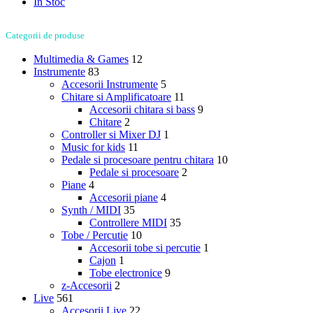
In Stoc
Categorii de produse
Multimedia & Games
12
Instrumente
83
Accesorii Instrumente
5
Chitare si Amplificatoare
11
Accesorii chitara si bass
9
Chitare
2
Controller si Mixer DJ
1
Music for kids
11
Pedale si procesoare pentru chitara
10
Pedale si procesoare
2
Piane
4
Accesorii piane
4
Synth / MIDI
35
Controllere MIDI
35
Tobe / Percutie
10
Accesorii tobe si percutie
1
Cajon
1
Tobe electronice
9
z-Accesorii
2
Live
561
Accesorii Live
22