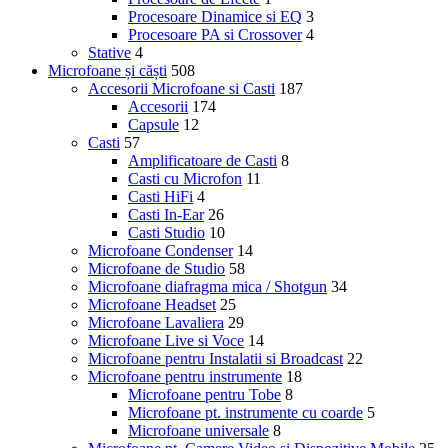
Procesoare Dinamice si EQ
3
Procesoare PA si Crossover
4
Stative
4
Microfoane și căști
508
Accesorii Microfoane si Casti
187
Accesorii
174
Capsule
12
Casti
57
Amplificatoare de Casti
8
Casti cu Microfon
11
Casti HiFi
4
Casti In-Ear
26
Casti Studio
10
Microfoane Condenser
14
Microfoane de Studio
58
Microfoane diafragma mica / Shotgun
34
Microfoane Headset
25
Microfoane Lavaliera
29
Microfoane Live si Voce
14
Microfoane pentru Instalatii si Broadcast
22
Microfoane pentru instrumente
18
Microfoane pentru Tobe
8
Microfoane pt. instrumente cu coarde
5
Microfoane universale
8