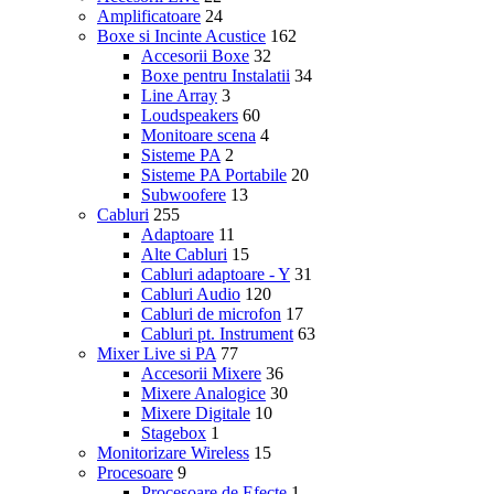
Amplificatoare
24
Boxe si Incinte Acustice
162
Accesorii Boxe
32
Boxe pentru Instalatii
34
Line Array
3
Loudspeakers
60
Monitoare scena
4
Sisteme PA
2
Sisteme PA Portabile
20
Subwoofere
13
Cabluri
255
Adaptoare
11
Alte Cabluri
15
Cabluri adaptoare - Y
31
Cabluri Audio
120
Cabluri de microfon
17
Cabluri pt. Instrument
63
Mixer Live si PA
77
Accesorii Mixere
36
Mixere Analogice
30
Mixere Digitale
10
Stagebox
1
Monitorizare Wireless
15
Procesoare
9
Procesoare de Efecte
1