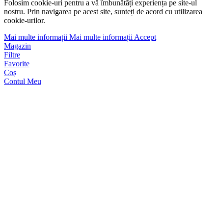
Folosim cookie-uri pentru a vă îmbunătăți experiența pe site-ul
nostru. Prin navigarea pe acest site, sunteți de acord cu utilizarea
cookie-urilor.
Mai multe informații
Mai multe informații
Accept
Magazin
Filtre
Favorite
Coș
Contul Meu