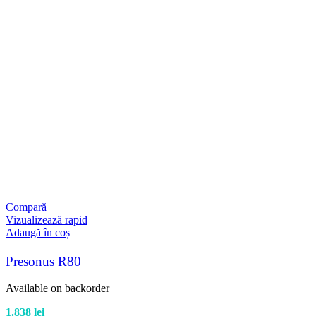
Compară
Vizualizează rapid
Adaugă în coș
Presonus R80
Available on backorder
1.838
lei