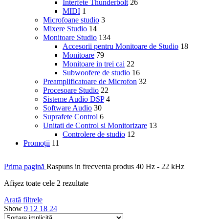
Interfete Thunderbolt
26
MIDI
1
Microfoane studio
3
Mixere Studio
14
Monitoare Studio
134
Accesorii pentru Monitoare de Studio
18
Monitoare
79
Monitoare in trei cai
22
Subwoofere de studio
16
Preamplificatoare de Microfon
32
Procesoare Studio
22
Sisteme Audio DSP
4
Software Audio
30
Suprafete Control
6
Unitati de Control si Monitorizare
13
Controlere de studio
12
Promoții
11
Prima pagină
Raspuns in frecventa produs
40 Hz - 22 kHz
Afișez toate cele 2 rezultate
Arată filtrele
Show
9
12
18
24