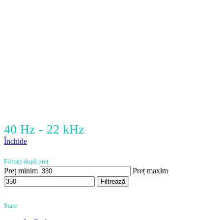
40 Hz - 22 kHz
Închide
Filtrați după preț
Preț minim
Preț maxim
Filtrează
Stare