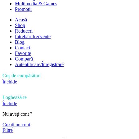
Multimedia & Games
Promoții
Acasă
Shop
Reduceri
Întrebări frecvente
Blog
Contact
Favorite
Compară
Autentificare/Înregistrare
Coș de cumpărături
Închide
Loghează-te
Închide
Nu aveți cont ?
Creați un cont
Filtre