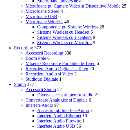
Microfoane universale
8
Microfoane pt. Camere Video si Dispozitive Mobile
25
Microfoane Stereo
4
Microfoane USB
6
Microfoane Wireless
46
Componente pt. Sisteme Wireless
28
Sisteme Wireless cu Headset
5
Sisteme Wireless cu Lavaliera
8
Sisteme Wireless cu Microfon
9
Recording
372
Accesorii Recording
338
Boom Pole
6
Mixere / Recordere Portabile de Teren
6
Recordere Audio Digitale si Teren
20
Recordere Audio si Video
3
Studiouri Digitale
1
Studio
377
Accesorii Studio
22
Diverse accesorii pentru studio
21
Convertoare Analogice si Digitale
6
Interfete Audio
97
Accesorii pt. Interfete Audio
3
Interfete Audio Ethernet
10
Interfete Audio Firewire
1
Interfete Audio USB
56