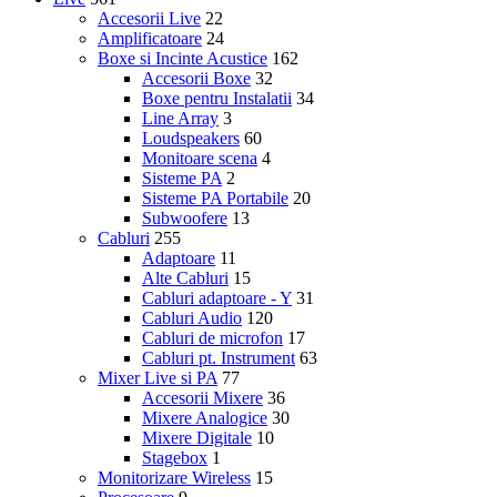
Accesorii Live
22
Amplificatoare
24
Boxe si Incinte Acustice
162
Accesorii Boxe
32
Boxe pentru Instalatii
34
Line Array
3
Loudspeakers
60
Monitoare scena
4
Sisteme PA
2
Sisteme PA Portabile
20
Subwoofere
13
Cabluri
255
Adaptoare
11
Alte Cabluri
15
Cabluri adaptoare - Y
31
Cabluri Audio
120
Cabluri de microfon
17
Cabluri pt. Instrument
63
Mixer Live si PA
77
Accesorii Mixere
36
Mixere Analogice
30
Mixere Digitale
10
Stagebox
1
Monitorizare Wireless
15