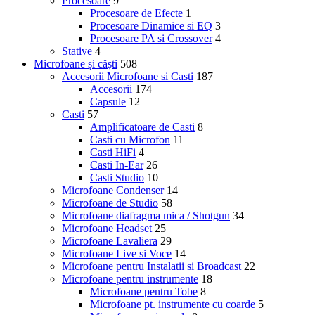
Procesoare
9
Procesoare de Efecte
1
Procesoare Dinamice si EQ
3
Procesoare PA si Crossover
4
Stative
4
Microfoane și căști
508
Accesorii Microfoane si Casti
187
Accesorii
174
Capsule
12
Casti
57
Amplificatoare de Casti
8
Casti cu Microfon
11
Casti HiFi
4
Casti In-Ear
26
Casti Studio
10
Microfoane Condenser
14
Microfoane de Studio
58
Microfoane diafragma mica / Shotgun
34
Microfoane Headset
25
Microfoane Lavaliera
29
Microfoane Live si Voce
14
Microfoane pentru Instalatii si Broadcast
22
Microfoane pentru instrumente
18
Microfoane pentru Tobe
8
Microfoane pt. instrumente cu coarde
5