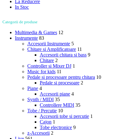
La Reducere
In Stoc
Categorii de produse
Multimedia & Games
12
Instrumente
83
Accesorii Instrumente
5
Chitare si Amplificatoare
11
Accesorii chitara si bass
9
Chitare
2
Controller si Mixer DJ
1
Music for kids
11
Pedale si procesoare pentru chitara
10
Pedale si procesoare
2
Piane
4
Accesorii piane
4
Synth / MIDI
35
Controllere MIDI
35
Tobe / Percutie
10
Accesorii tobe si percutie
1
Cajon
1
Tobe electronice
9
z-Accesorii
2
Live
561