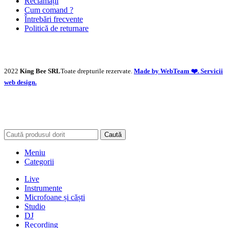
Reclamații
Cum comand ?
Întrebări frecvente
Politică de returnare
2022
King Bee SRL
Toate drepturile rezervate.
Made by WebTeam ❤️. Servicii
web design.
Caută
Meniu
Categorii
Live
Instrumente
Microfoane și căști
Studio
DJ
Recording