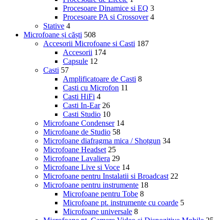
Procesoare Dinamice si EQ
3
Procesoare PA si Crossover
4
Stative
4
Microfoane și căști
508
Accesorii Microfoane si Casti
187
Accesorii
174
Capsule
12
Casti
57
Amplificatoare de Casti
8
Casti cu Microfon
11
Casti HiFi
4
Casti In-Ear
26
Casti Studio
10
Microfoane Condenser
14
Microfoane de Studio
58
Microfoane diafragma mica / Shotgun
34
Microfoane Headset
25
Microfoane Lavaliera
29
Microfoane Live si Voce
14
Microfoane pentru Instalatii si Broadcast
22
Microfoane pentru instrumente
18
Microfoane pentru Tobe
8
Microfoane pt. instrumente cu coarde
5
Microfoane universale
8