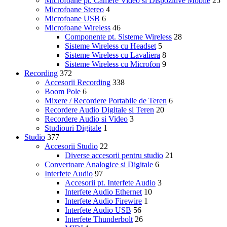
Microfoane pt. Camere Video si Dispozitive Mobile
25
Microfoane Stereo
4
Microfoane USB
6
Microfoane Wireless
46
Componente pt. Sisteme Wireless
28
Sisteme Wireless cu Headset
5
Sisteme Wireless cu Lavaliera
8
Sisteme Wireless cu Microfon
9
Recording
372
Accesorii Recording
338
Boom Pole
6
Mixere / Recordere Portabile de Teren
6
Recordere Audio Digitale si Teren
20
Recordere Audio si Video
3
Studiouri Digitale
1
Studio
377
Accesorii Studio
22
Diverse accesorii pentru studio
21
Convertoare Analogice si Digitale
6
Interfete Audio
97
Accesorii pt. Interfete Audio
3
Interfete Audio Ethernet
10
Interfete Audio Firewire
1
Interfete Audio USB
56
Interfete Thunderbolt
26