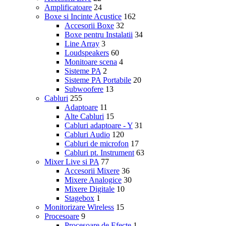
Amplificatoare
24
Boxe si Incinte Acustice
162
Accesorii Boxe
32
Boxe pentru Instalatii
34
Line Array
3
Loudspeakers
60
Monitoare scena
4
Sisteme PA
2
Sisteme PA Portabile
20
Subwoofere
13
Cabluri
255
Adaptoare
11
Alte Cabluri
15
Cabluri adaptoare - Y
31
Cabluri Audio
120
Cabluri de microfon
17
Cabluri pt. Instrument
63
Mixer Live si PA
77
Accesorii Mixere
36
Mixere Analogice
30
Mixere Digitale
10
Stagebox
1
Monitorizare Wireless
15
Procesoare
9
Procesoare de Efecte
1