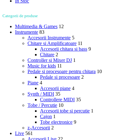
In Stoc
Categorii de produse
Multimedia & Games
12
Instrumente
83
Accesorii Instrumente
5
Chitare si Amplificatoare
11
Accesorii chitara si bass
9
Chitare
2
Controller si Mixer DJ
1
Music for kids
11
Pedale si procesoare pentru chitara
10
Pedale si procesoare
2
Piane
4
Accesorii piane
4
Synth / MIDI
35
Controllere MIDI
35
Tobe / Percutie
10
Accesorii tobe si percutie
1
Cajon
1
Tobe electronice
9
z-Accesorii
2
Live
561
Accesorii Live
22